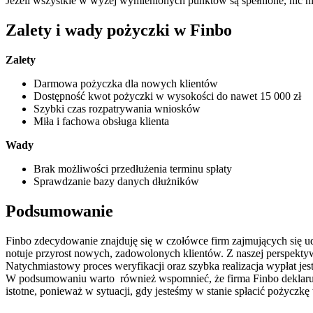
Jeżeli wszystkie w wyżej wymienionych punktów są spełnione, nic ni
Zalety i wady pożyczki w Finbo
Zalety
Darmowa pożyczka dla nowych klientów
Dostępność kwot pożyczki w wysokości do nawet 15 000 zł
Szybki czas rozpatrywania wniosków
Miła i fachowa obsługa klienta
Wady
Brak możliwości przedłużenia terminu spłaty
Sprawdzanie bazy danych dłużników
Podsumowanie
Finbo zdecydowanie znajduję się w czołówce firm zajmujących się ud
notuje przyrost nowych, zadowolonych klientów. Z naszej perspekt
Natychmiastowy proces weryfikacji oraz szybka realizacja wypłat jes
W podsumowaniu warto również wspomnieć, że firma Finbo deklaruje 
istotne, ponieważ w sytuacji, gdy jesteśmy w stanie spłacić pożyczkę