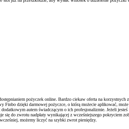
e stoi już na przeszkodzie, aby wysłać wniosek o udzielenie pożyczki 
ostępnianiem pożyczek online. Bardzo ciekaw oferta na korzystnych z
ywy Finbo dzięki darmowej pożyczce, o którą możecie aplikować, moż
t dodatkowym autem świadczącym o ich profesjonalizmie. Jeżeli jesteś 
się do zwrotu nadpłaty wynikającej z wcześniejszego pokryciem zobo
 wcześniej, możemy liczyć na szybki zwrot pieniędzy.