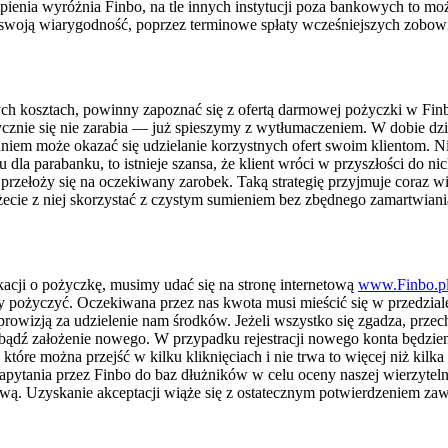
pienia wyróżnia Finbo, na tle innych instytucji poza bankowych to moż
li swoją wiarygodność, poprzez terminowe spłaty wcześniejszych zobow
zych kosztach, powinny zapoznać się z ofertą darmowej pożyczki w Finb
tycznie się nie zarabia — już spieszymy z wytłumaczeniem. W dobie dzi
niem może okazać się udzielanie korzystnych ofert swoim klientom. N
dla parabanku, to istnieje szansa, że klient wróci w przyszłości do ni
przełoży się na oczekiwany zarobek. Taką strategię przyjmuje coraz wi
ecie z niej skorzystać z czystym sumieniem bez zbędnego zamartwiani
ikacji o pożyczkę, musimy udać się na stronę internetową
www.Finbo.p
 pożyczyć. Oczekiwana przez nas kwota musi mieścić się w przedziale 
rowizją za udzielenie nam środków. Jeżeli wszystko się zgadza, przech
, bądź założenie nowego. W przypadku rejestracji nowego konta będziem
które można przejść w kilku kliknięciach i nie trwa to więcej niż kil
tania przez Finbo do baz dłużników w celu oceny naszej wierzytelnoś
wą. Uzyskanie akceptacji wiąże się z ostatecznym potwierdzeniem za