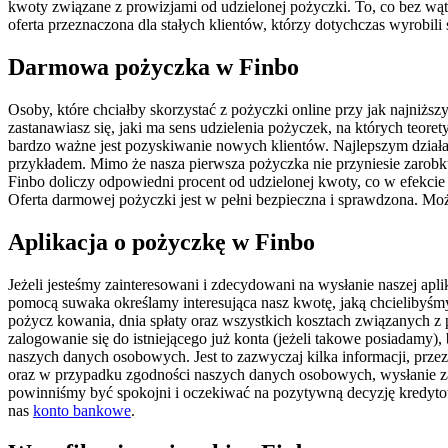
kwoty związane z prowizjami od udzielonej pożyczki. To, co bez wąt
oferta przeznaczona dla stałych klientów, którzy dotychczas wyrobi
Darmowa pożyczka w Finbo
Osoby, które chciałby skorzystać z pożyczki online przy jak najniżs
zastanawiasz się, jaki ma sens udzielenia pożyczek, na których teore
bardzo ważne jest pozyskiwanie nowych klientów. Najlepszym działa
przykładem. Mimo że nasza pierwsza pożyczka nie przyniesie zarobku 
Finbo doliczy odpowiedni procent od udzielonej kwoty, co w efekcie 
Oferta darmowej pożyczki jest w pełni bezpieczna i sprawdzona. Moż
Aplikacja o pożyczkę w Finbo
Jeżeli jesteśmy zainteresowani i zdecydowani na wysłanie naszej apl
pomocą suwaka określamy interesująca nasz kwotę, jaką chcielibyśmy
pożycz kowania, dnia spłaty oraz wszystkich kosztach związanych z p
zalogowanie się do istniejącego już konta (jeżeli takowe posiadamy)
naszych danych osobowych. Jest to zazwyczaj kilka informacji, przez 
oraz w przypadku zgodności naszych danych osobowych, wysłanie zapy
powinniśmy być spokojni i oczekiwać na pozytywną decyzję kredyto
nas
konto bankowe
.