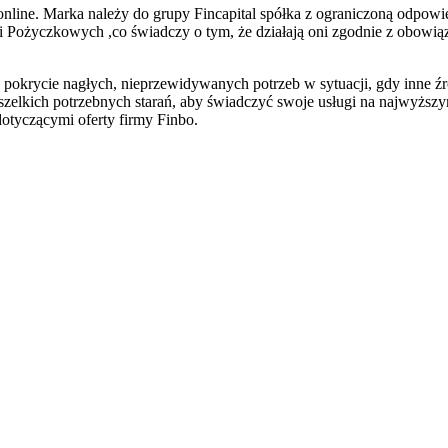
k online. Marka należy do grupy Fincapital spółka z ograniczoną odpowi
 Pożyczkowych ,co świadczy o tym, że działają oni zgodnie z obowiązu
krycie nagłych, nieprzewidywanych potrzeb w sytuacji, gdy inne źród
wszelkich potrzebnych starań, aby świadczyć swoje usługi na najwyższ
otyczącymi oferty firmy Finbo.