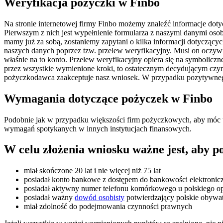
Weryfikacja pożyczki w Finbo
Na stronie internetowej firmy Finbo możemy znaleźć informacje dotyc
Pierwszym z nich jest wypełnienie formularza z naszymi danymi oso
mamy już za sobą, zostaniemy zapytani o kilka informacji dotycząc
naszych danych poprzez tzw. przelew weryfikacyjny. Musi on oczy
właśnie na to konto. Przelew weryfikacyjny opiera się na symboliczn
przez wszystkie wymienione kroki, to ostatecznym decydującym czynni
pożyczkodawca zaakceptuje nasz wniosek. W przypadku pozytywnego r
Wymagania dotyczące pożyczek w Finbo
Podobnie jak w przypadku większości firm pożyczkowych, aby móc u
wymagań spotykanych w innych instytucjach finansowych.
W celu złożenia wniosku ważne jest, aby p
miał skończone 20 lat i nie więcej niż 75 lat
posiadał konto bankowe z dostępem do bankowości elektronic
posiadał aktywny numer telefonu komórkowego u polskiego op
posiadał ważny
dowód osobisty
potwierdzający polskie obywa
miał zdolność do podejmowania czynności prawnych