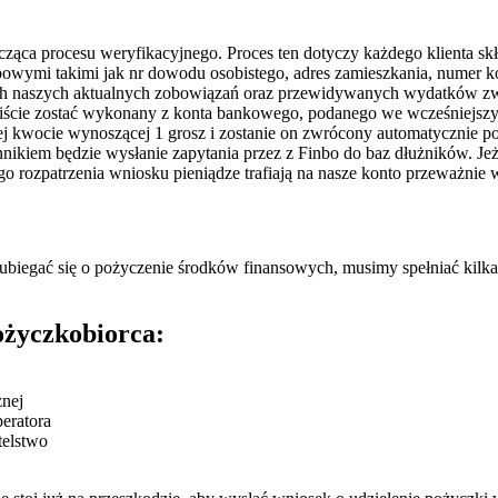
ząca procesu weryfikacyjnego. Proces ten dotyczy każdego klienta skł
bowymi takimi jak nr dowodu osobistego, adres zamieszkania, numer k
ych naszych aktualnych zobowiązań oraz przewidywanych wydatków zwi
wiście zostać wykonany z konta bankowego, podanego we wcześniejsz
ej kwocie wynoszącej 1 grosz i zostanie on zwrócony automatycznie po
kiem będzie wysłanie zapytania przez z Finbo do baz dłużników. Jeżel
ozpatrzenia wniosku pieniądze trafiają na nasze konto przeważnie w
biegać się o pożyczenie środków finansowych, musimy spełniać kilk
ożyczkobiorca:
znej
eratora
telstwo