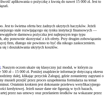
liwość aplikowania o pożyczkę z kwotą do nawet 15 000 zł. Jest to
iązań.
o. Jest to świetna oferta bez żadnych ukrytych haczyków. Jeżeli
siejszego stale rozwijającego się rynku instytucji finansowych —
iewątpliwie darmowa pożyczka jest najlepszym tego typu
ch, aby ponownie skorzystać z ich oferty. Przy drugim zobowiązaniu
ęcej firm, dlatego nie powinno to być dla nikogo zaskoczeniem.
a się i doszukiwania ukrytych kosztów.
l
. Naszym oczom ukaże się klasyczny już moduł, w którym za
500 zł – 15 000 zł. Poniżej znajdziecie informacje dotyczącą okresu
odzimy dalej, klikając przycisk Zaloguj, gdzie zostaniemy zapytani o
y musieli przejść przez proces uzupełnienia formularza na temat
ka minut. Ostatnim krokiem jest dokonanie przelewu weryfikacyjnego
ci kredytowej. Jeżeli nasze dane nie figurują w tych bazach,
wartej przez nas umowy oraz przelaniem środków na wskazane przez