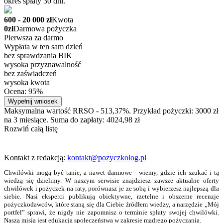
okres spłaty 30 dni.
600 - 20 000 zł
Kwota
0zł
Darmowa pożyczka
Pierwsza za darmo
Wypłata w ten sam dzień
bez sprawdzania BIK
wysoka przyznawalność
bez zaświadczeń
wysoka kwota
Ocena: 95%
Wypełnij wniosek
Maksymalna wartość RRSO - 513,37%. Przykład pożyczki: 3000 zł
na 3 miesiące. Suma do zapłaty: 4024,98 zł
Rozwiń całą listę
Kontakt z redakcją:
kontakt@pozyczkolog.pl
Chwilówki mogą być tanie, a nawet darmowe - wiemy, gdzie ich szukać i tą
wiedzą się dzielimy. W naszym serwisie znajdziesz zawsze aktualne oferty
chwilówek i pożyczek na raty, porównasz je ze sobą i wybierzesz najlepszą dla
siebie. Nasi eksperci publikują obiektywne, rzetelne i obszerne recenzje
pożyczkodawców, które staną się dla Ciebie źródłem wiedzy, a narzędzie „Mój
portfel” sprawi, że nigdy nie zapomnisz o terminie spłaty swojej chwilówki.
Naszą misją jest edukacja społeczeństwa w zakresie mądrego pożyczania.