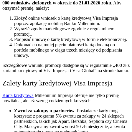
000 wniosków złożonych w okresie do 21.01.2026 roku
. Aby
otrzymać premię, należy:
Złożyć online wniosek o kartę kredytową Visa Impresja
poprzez aplikację mobilną Banku Millennium.
Wyrazić zgody marketingowe zgodnie z regulaminem
promocji.
Podpisać umowę o kartę kredytową w formie elektronicznej.
Dokonać co najmniej pięciu płatności kartą dodaną do
portfela mobilnego w ciągu trzech miesięcy od podpisania
umowy.
Szczegółowe warunki promocji dostępne są w regulaminie „400 zł z
kartami kredytowymi Visa Impresja i Visa Global” na stronie banku.
Zalety karty kredytowej Visa Impresja
Karta kredytowa
Millennium Impresja oferuje nie tylko premię
powitalną, ale też szereg codziennych korzyści:
Zwrot za zakupy u partnerów
. Posiadacze karty mogą
korzystać z programu 5% zwrotu za zakupy w 24 sklepach
partnerskich, takich jak Apart, Bershka, Sephora czy Cinema
City. Maksymalny zwrot wynosi 50 zł miesięcznie, a kwota
automatycznie wraca na rachunek karty.