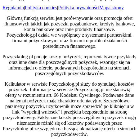
Regulamin
|
Polityka cookies
|
Polityka prywatności
Mapa strony
Główną funkcją serwisu jest porównywanie oraz promocja ofert
finansowych takich jak pożyczki pozabankowe, kredyty bankowe,
konta bankowe oraz inne produkty finansowe.
Pozyczkolog.pl działa we współpracy z systemami partnerskimi,
firmami pożyczkowymi oraz firmami o profilu działalności
pośrednictwa finansowego.
Pozyczkolog.pl podaje koszty pożyczek, reprezentatywne przykłady
oraz inne dane dla poszczególnych pożyczek, wzorując się na
informacjach o ofercie, podawanych bezpośrednio na stronach
poszczególnych pożyczkodawców.
Kalkulator w serwisie Pozyczkolog.pl służy do symulacji kosztów
pożyczek. Informacje w serwisie Pozyczkolog.pl nie stanowią
oferty w rozumieniu art. 66 Kodeksu Cywilnego. Podawane dane
na temat pożyczek mają charakter orientacyjny. Szczegółowe
parametry pożyczki, użytkownik może sprawdzić po kliknięciu w
link "wypełnij wniosek" i przejściu bezpośrednio na stronę
pożyczkodawcy. Faktyczne koszty poszczególnych pożyczek mogą
nieznacznie różnić się od kosztów podawanych przez
Pozyczkolog.pl ze względu na bieżącą aktualizację ofert na stronach
pożyczkodawców.