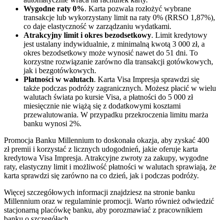
Wygodne raty 0%
. Karta pozwala rozłożyć wybrane
transakcje lub wykorzystany limit na raty 0% (RRSO 1,87%),
co daje elastyczność w zarządzaniu wydatkami.
Atrakcyjny limit i okres bezodsetkowy
. Limit kredytowy
jest ustalany indywidualnie, z minimalną kwotą 3 000 zł, a
okres bezodsetkowy może wynosić nawet do 51 dni. To
korzystne rozwiązanie zarówno dla transakcji gotówkowych,
jak i bezgotówkowych.
Płatności w walutach
. Karta Visa Impresja sprawdzi się
także podczas podróży zagranicznych. Możesz płacić w wielu
walutach świata po kursie Visa, a płatności do 5 000 zł
miesięcznie nie wiążą się z dodatkowymi kosztami
przewalutowania. W przypadku przekroczenia limitu marża
banku wynosi 2%.
Promocja Banku Millennium to doskonała okazja, aby zyskać 400
zł premii i korzystać z licznych udogodnień, jakie oferuje karta
kredytowa Visa Impresja. Atrakcyjne zwroty za zakupy, wygodne
raty, elastyczny limit i możliwość płatności w walutach sprawiają, że
karta sprawdzi się zarówno na co dzień, jak i podczas podróży.
Więcej szczegółowych informacji znajdziesz na stronie banku
Millennium oraz w regulaminie promocji. Warto również odwiedzić
stacjonarną placówkę banku, aby porozmawiać z pracownikiem
banku o szczegółach.