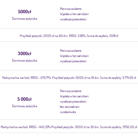
Pierwsza za darmo
5000zł
Wypłata w ten sam dzień
Darmowa pożyczka
wysoka przyznawalność
Przykład pożyczki: 2000 zł na 60 dni. RRSO: 3,65%. Suma do zapłaty: 2018 zł
Pierwsza za darmo
3000zł
Wypłata w ten sam dzień
Darmowa pożyczka
wysoka przyznawalność
Maksymalna wartość RRSO - 476,71%. Przykład pożyczki: 5000 zł na 61 dni. Suma do zapłaty: 5 774,50 zł
Pierwsza za darmo
Wypłata w ten sam dzień
5 000zł
wysoka przyznawalność
Darmowa pożyczka
bez zaświadczeń
wysoka kwota
Maksymalna wartość RRSO - 1410,33% Przykład pożyczki: 3000 zł na 30 dni. Suma do zapłaty: 3750,00 zł.