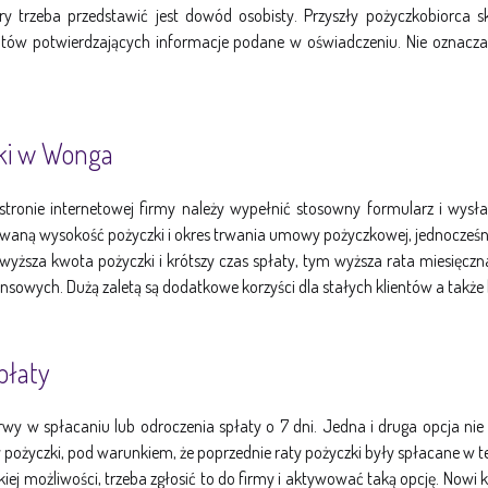
 trzeba przedstawić jest dowód osobisty. Przyszły pożyczkobiorca 
ów potwierdzających informacje podane w oświadczeniu. Nie oznacza t
zki w Wonga
stronie internetowej firmy należy wypełnić stosowny formularz i wysł
waną wysokość pożyczki i okres trwania umowy pożyczkowej, jednocześnie
m wyższa kwota pożyczki i krótszy czas spłaty, tym wyższa rata miesięc
nsowych. Dużą zaletą są dodatkowe korzyści dla stałych klientów a także 
płaty
 w spłacaniu lub odroczenia spłaty o 7 dni. Jedna i druga opcja nie 
 pożyczki, pod warunkiem, że poprzednie raty pożyczki były spłacane w 
iej możliwości, trzeba zgłosić to do firmy i aktywować taką opcję. Nowi 