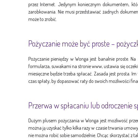
przez Internet. Jedynym koniecznym dokumentem, który
zarobkowania. Nie musi przedstawiać żadnych dokument
może to zrobić.
Pożyczanie może być proste – pożyc
Pożyczanie pieniędzy w Wonga jest banalnie proste. Na 
formularza, suwakami na stronie www, ustawia się oczeki
miesięczne będzie trzeba spłacać. Zasada jest prosta. I
czas spłaty, by dopasować raty do swoich możliwości fina
Przerwa w spłacaniu lub odroczenie s
Dużym plusem pożyczania w Wonga jest możliwość przerwy
można ją uzyskać tylko kilka razy w czasie trwania umowy
nie można robić sobie samodzielnie. Chcąc skorzystać z tak