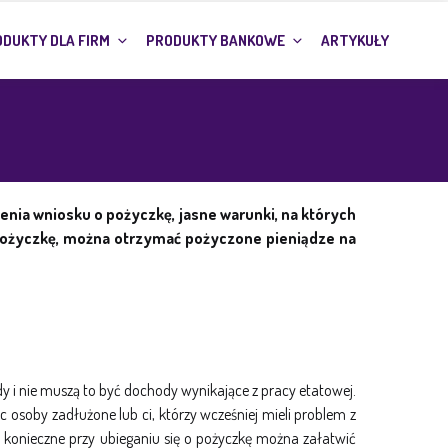
DUKTY DLA FIRM
PRODUKTY BANKOWE
ARTYKUŁY
enia wniosku o pożyczkę, jasne warunki, na których
o pożyczkę, można otrzymać pożyczone pieniądze na
y i nie muszą to być dochody wynikające z pracy etatowej.
osoby zadłużone lub ci, którzy wcześniej mieli problem z
 konieczne przy ubieganiu się o pożyczkę można załatwić