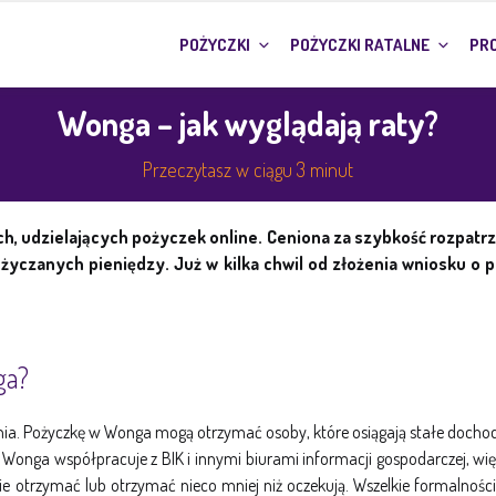
POŻYCZKI
POŻYCZKI RATALNE
PRO
Wonga – jak wyglądają raty?
Przeczytasz w ciągu 3 minut
ch, udzielających pożyczek online. Ceniona za szybkość rozpatrz
pożyczanych pieniędzy. Już w kilka chwil od złożenia wniosku 
ga?
mania. Pożyczkę w Wonga mogą otrzymać osoby, które osiągają stałe dochod
onga współpracuje z BIK i innymi biurami informacji gospodarczej, więc 
otrzymać lub otrzymać nieco mniej niż oczekują. Wszelkie formalności