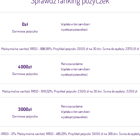
Sprawdź ranking pożyczek
0zł
Wypłata w ten sam dzień
wysoka przyznawalność
Darmowa pożyczka
Maksymalna wartość RRSO - 688,69%. Przykład pożyczki: 2000 zł na 30 dni. Suma do zapłaty: 2370,01 zł
Pierwsza za darmo
4000zł
Wypłata w ten sam dzień
Darmowa pożyczka
wysoka przyznawalność
Maksymalna wartość RRSO - 1915,52%. Przykład pożyczki: 2 500 zł na 30 dni. Suma do zapłaty: 3 200 zł.
Pierwsza za darmo
3000zł
Wypłata w ten sam dzień
Darmowa pożyczka
wysoka przyznawalność
RRSO - 0%. Maksymalna wartość RRSO - 485,25%. Przykład pożyczki: 5000 zł na 365 dni. Suma do zapłaty: