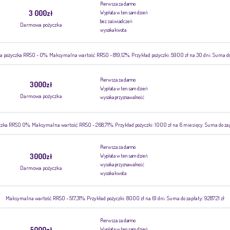
Pierwsza za darmo
3 000zł
Wypłata w ten sam dzień
bez zaświadczeń
Darmowa pożyczka
wysoka kwota
 pożyczka RRSO - 0%. Maksymalna wartość RRSO - 819,12%. Przykład pożyczki: 5900 zł na 30 dni. Suma do 
Pierwsza za darmo
3000zł
Wypłata w ten sam dzień
Darmowa pożyczka
wysoka przyznawalność
zka RRSO 0%. Maksymalna wartość RRSO - 268,71%. Przykład pożyczki: 1000 zł na 6 miesięcy. Suma do zapła
Pierwsza za darmo
3000zł
Wypłata w ten sam dzień
wysoka przyznawalność
Darmowa pożyczka
wysoka kwota
Maksymalna wartość RRSO - 517,31%. Przykład pożyczki: 8000 zł na 61 dni. Suma do zapłaty: 9287.21 zł
Pierwsza za darmo
5000zł
Wypłata w ten sam dzień