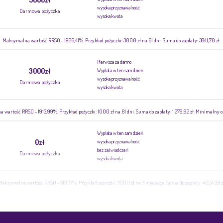
wysoka przyznawalność
Darmowa pożyczka
wysoka kwota
Maksymalna wartość RRSO - 1926,41%. Przykład pożyczki: 3000 zł na 61 dni. Suma do zapłaty: 3841,70 zł.
Pierwsza za darmo
3000zł
Wypłata w ten sam dzień
wysoka przyznawalność
Darmowa pożyczka
wysoka kwota
rtość RRSO - 1913,99%. Przykład pożyczki: 1000 zł na 61 dni. Suma do zapłaty: 1 279,92 zł. Minimalny o
Wypłata w ten sam dzień
0zł
wysoka przyznawalność
bez zaświadczeń
Darmowa pożyczka
wysoka kwota
Maksymalna wartość RRSO - 513,37%. Przykład pożyczki: 3000 zł na 3 miesiące. Suma do zapłaty: 4024,98 z