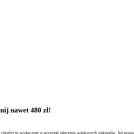
ij nawet 480 zł!
e chodzi tu wyłącznie o wygodę płacenia większych zakupów. Jej posiad