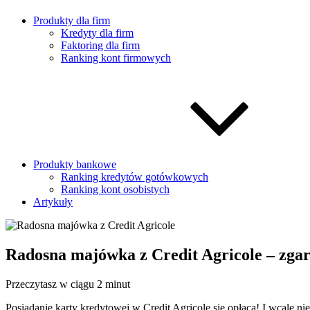
Produkty dla firm
Kredyty dla firm
Faktoring dla firm
Ranking kont firmowych
Produkty bankowe
Ranking kredytów gotówkowych
Ranking kont osobistych
Artykuły
Radosna majówka z Credit Agricole – zgarn
Przeczytasz w ciągu 2 minut
Posiadanie karty kredytowej w Credit Agricole się opłaca! I wcale ni