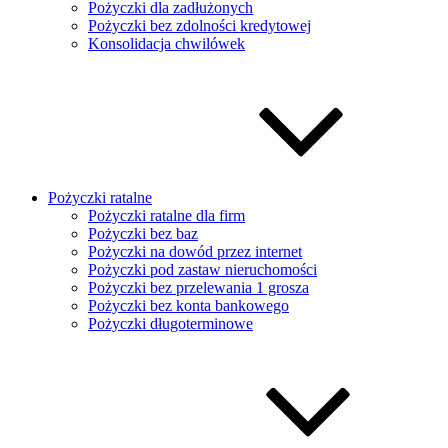
Pożyczki dla zadłużonych
Pożyczki bez zdolności kredytowej
Konsolidacja chwilówek
Pożyczki ratalne
Pożyczki ratalne dla firm
Pożyczki bez baz
Pożyczki na dowód przez internet
Pożyczki pod zastaw nieruchomości
Pożyczki bez przelewania 1 grosza
Pożyczki bez konta bankowego
Pożyczki długoterminowe