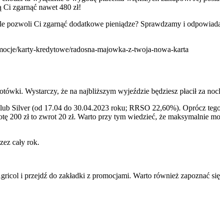
 Ci zgarnąć nawet 480 zł!
le pozwoli Ci zgarnąć dodatkowe pieniądze? Sprawdzamy i odpowiad
promocje/karty-kredytowe/radosna-majowka-z-twoja-nowa-karta
otówki. Wystarczy, że na najbliższym wyjeździe będziesz płacił za noc
 lub Silver (od 17.04 do 30.04.2023 roku; RRSO 22,60%). Oprócz tego
tę 200 zł to zwrot 20 zł. Warto przy tym wiedzieć, że maksymalnie m
ez cały rok.
gricol i przejdź do zakładki z promocjami. Warto również zapoznać si