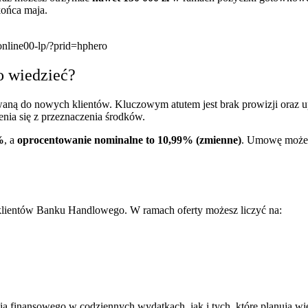
ońca maja.
online00-lp/?prid=hphero
o wiedzieć?
waną do nowych klientów. Kluczowym atutem jest brak prowizji oraz 
enia się z przeznaczenia środków.
%
, a
oprocentowanie nominalne to 10,99% (zmienne)
. Umowę możes
klientów Banku Handlowego. W ramach oferty możesz liczyć na:
ia finansowego w codziennych wydatkach, jak i tych, które planują w