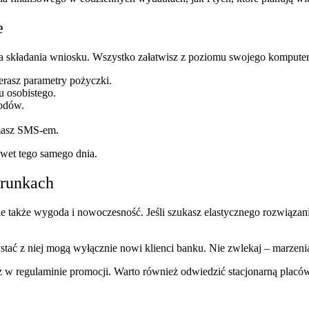
e
ra składania wniosku. Wszystko załatwisz z poziomu swojego komputera 
rasz parametry pożyczki.
u osobistego.
odów.
ymasz SMS-em.
awet tego samego dnia.
arunkach
e także wygoda i nowoczesność. Jeśli szukasz elastycznego rozwiązan
tać z niej mogą wyłącznie nowi klienci banku. Nie zwlekaj – marzenia
raz w regulaminie promocji. Warto również odwiedzić stacjonarną pla