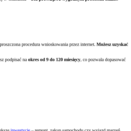
uproszczona procedura wnioskowania przez internet.
Możesz uzyskać
z podpisać na
okres od 9 do 120 miesięcy
, co pozwala dopasować
iększe
inwestycje
– remont, zakup samochodu czy wyjazd marzeń.