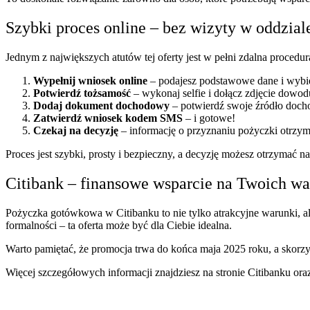
Szybki proces online – bez wizyty w oddzial
Jednym z największych atutów tej oferty jest w pełni zdalna procedu
Wypełnij wniosek online
– podajesz podstawowe dane i wybie
Potwierdź tożsamość
– wykonaj selfie i dołącz zdjęcie dowod
Dodaj dokument dochodowy
– potwierdź swoje źródło doch
Zatwierdź wniosek kodem SMS
– i gotowe!
Czekaj na decyzję
– informację o przyznaniu pożyczki otrz
Proces jest szybki, prosty i bezpieczny, a decyzję możesz otrzymać n
Citibank – finansowe wsparcie na Twoich w
Pożyczka gotówkowa w Citibanku to nie tylko atrakcyjne warunki, al
formalności – ta oferta może być dla Ciebie idealna.
Warto pamiętać, że promocja trwa do końca maja 2025 roku, a skorzys
Więcej szczegółowych informacji znajdziesz na stronie Citibanku o