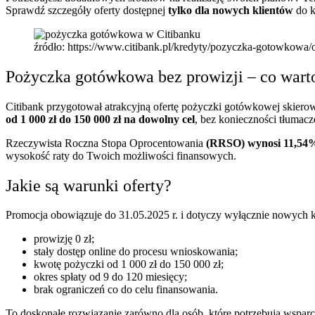
Sprawdź szczegóły oferty dostępnej
tylko dla nowych klientów
do k
źródło: https://www.citibank.pl/kredyty/pozyczka-gotowkowa/
Pożyczka gotówkowa bez prowizji – co wart
Citibank przygotował atrakcyjną ofertę pożyczki gotówkowej skiero
od 1 000 zł do 150 000 zł na dowolny cel
, bez konieczności tłumacz
Rzeczywista Roczna Stopa Oprocentowania
(RRSO) wynosi 11,54
wysokość raty do Twoich możliwości finansowych.
Jakie są warunki oferty?
Promocja obowiązuje do 31.05.2025 r. i dotyczy wyłącznie nowych 
prowizję 0 zł;
stały dostęp online do procesu wnioskowania;
kwotę pożyczki od 1 000 zł do 150 000 zł;
okres spłaty od 9 do 120 miesięcy;
brak ograniczeń co do celu finansowania.
To doskonałe rozwiązanie zarówno dla osób, które potrzebują wsparc