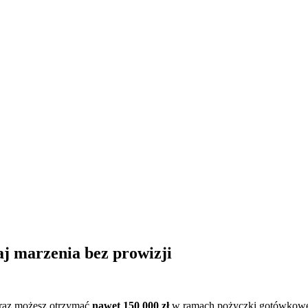
j marzenia bez prowizji
eraz możesz otrzymać
nawet 150 000 zł
w ramach pożyczki gotówkowe