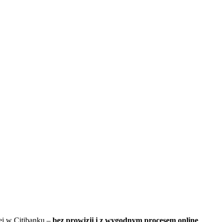
j w Citibanku –
bez prowizji i z wygodnym procesem online
.