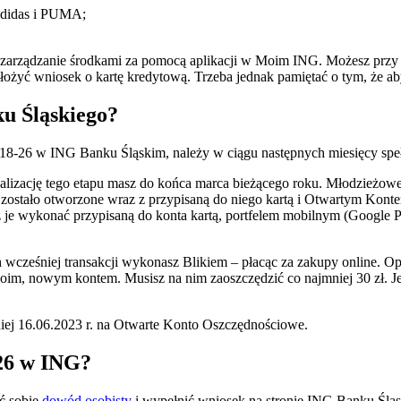
Adidas i PUMA;
rządzanie środkami za pomocą aplikacji w Moim ING. Możesz przy tym 
żyć wniosek o kartę kredytową. Trzeba jednak pamiętać o tym, że ab
ku Śląskiego?
18-26 w ING Banku Śląskim, należy w ciągu następnych miesięcy speł
ealizację tego etapu masz do końca marca bieżącego roku. Młodzieżowe
to zostało otworzone wraz z przypisaną do niego kartą i Otwartym K
e wykonać przypisaną do konta kartą, portfelem mobilnym (Google Pay
h wcześniej transakcji wykonasz Blikiem – płacąc za zakupy online. O
m, nowym kontem. Musisz na nim zaoszczędzić co najmniej 30 zł. Jeśl
źniej 16.06.2023 r. na Otwarte Konto Oszczędnościowe.
-26 w ING?
ć sobie
dowód osobisty
i wypełnić wniosek na stronie ING Banku Śląsk