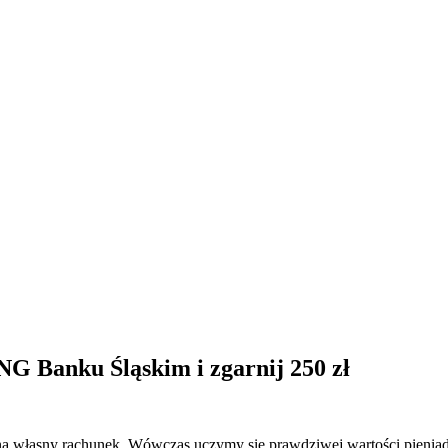
G Banku Śląskim i zgarnij 250 zł
e na własny rachunek. Wówczas uczymy się prawdziwej wartości pieni