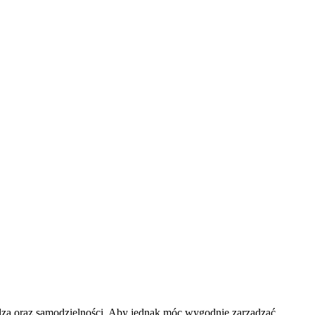
ądza oraz samodzielności. Aby jednak móc wygodnie zarządzać