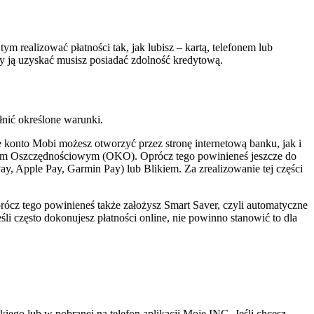
realizować płatności tak, jak lubisz – kartą, telefonem lub
y ją uzyskać musisz posiadać zdolność kredytową.
nić określone warunki.
 konto Mobi możesz otworzyć przez stronę internetową banku, jak i
ontem Oszczędnościowym (OKO). Oprócz tego powinieneś jeszcze do
, Apple Pay, Garmin Pay) lub Blikiem. Za zrealizowanie tej części
prócz tego powinieneś także założysz Smart Saver, czyli automatyczne
i często dokonujesz płatności online, nie powinno stanowić to dla
iego lub w pobranej na telefon aplikacji Moje ING. Jeśli chcesz