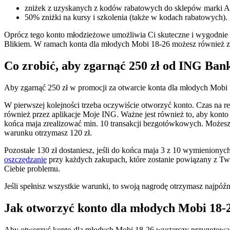
zniżek z uzyskanych z kodów rabatowych do sklepów marki 
50% zniżki na kursy i szkolenia (także w kodach rabatowych).
Oprócz tego konto młodzieżowe umożliwia Ci skuteczne i wygodnie za
Blikiem. W ramach konta dla młodych Mobi 18-26 możesz również zło
Co zrobić, aby zgarnąć 250 zł od ING Ban
Aby zgarnąć 250 zł w promocji za otwarcie konta dla młodych Mobi 
W pierwszej kolejności trzeba oczywiście otworzyć konto. Czas na r
również przez aplikacje Moje ING. Ważne jest również to, aby kon
końca maja zrealizować min. 10 transakcji bezgotówkowych. Możesz j
warunku otrzymasz 120 zł.
Pozostałe 130 zł dostaniesz, jeśli do końca maja 3 z 10 wymienionyc
oszczędzanie
przy każdych zakupach, które zostanie powiązany z Twoi
Ciebie problemu.
Jeśli spełnisz wszystkie warunki, to swoją nagrodę otrzymasz najpó
Jak otworzyć konto dla młodych Mobi 18
Aby otworzyć konto dla młodych Mobi 18-26 wystarczy przygotowa