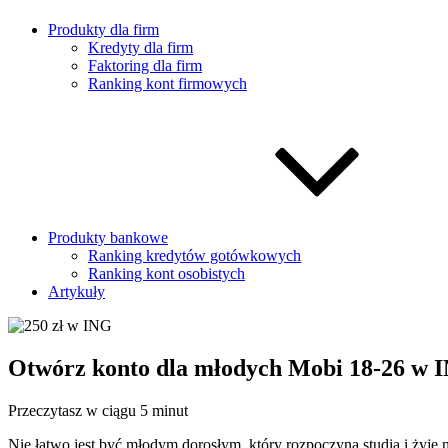
Produkty dla firm
Kredyty dla firm
Faktoring dla firm
Ranking kont firmowych
Produkty bankowe
Ranking kredytów gotówkowych
Ranking kont osobistych
Artykuły
Otwórz konto dla młodych Mobi 18-26 w IN
Przeczytasz w ciągu 5 minut
Nie łatwo jest być młodym dorosłym, który rozpoczyna studia i żyj