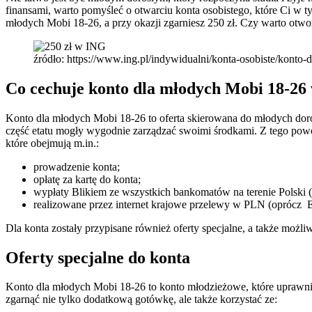
finansami, warto pomyśleć o otwarciu konta osobistego, które Ci 
młodych Mobi 18-26, a przy okazji zgarniesz 250 zł. Czy warto otw
źródło: https://www.ing.pl/indywidualni/konta-osobiste/konto-
Co cechuje konto dla młodych Mobi 18-2
Konto dla młodych Mobi 18-26 to oferta skierowana do młodych dorosł
część etatu mogły wygodnie zarządzać swoimi środkami. Z tego powod
które obejmują m.in.:
prowadzenie konta;
opłatę za kartę do konta;
wypłaty Blikiem ze wszystkich bankomatów na terenie Polski (b
realizowane przez internet krajowe przelewy w PLN (opróc
Dla konta zostały przypisane również oferty specjalne, a także możl
Oferty specjalne do konta
Konto dla młodych Mobi 18-26 to konto młodzieżowe, które uprawnia
zgarnąć nie tylko dodatkową gotówkę, ale także korzystać ze: