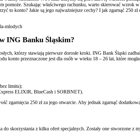
w tym pomoże. Szukając właściwego rachunku, warto skierować wzrok w
orzyć to konto? Jakie są jego najważniejsze cechy? I jak zgarnąć 250
dla-mlodych
6 w ING Banku Śląskim?
ych, którzy stawiają pierwsze dorosłe kroki. ING Bank Śląski zadbał 
u konto przeznaczone jest dla osób w wieku 18 – 26 lat, które mogła
ez limitu);
z Express ELIXIR, BlueCash i SORBNET).
iwość zgarnięcia 250 zł za jego otwarcie. Aby jednak zgarnąć dodatkow
 do skorzystania z kilku ofert specjalnych. Zostały one stworzone z