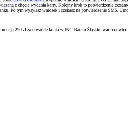
związaną z chęcią wydania karty. Kolejny krok to potwierdzenie tożsamo
nku. Po tym wysyłasz wniosek i czekasz na potwierdzenie SMS. Umowa
romocją 250 zł za otwarcie konta w ING Banku Śląskim warto odwiedz