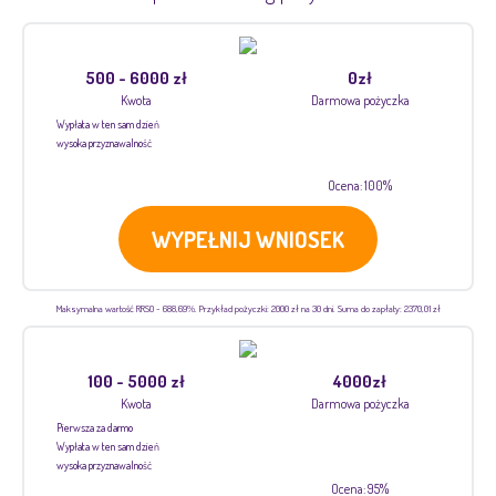
500 - 6000 zł
0zł
Kwota
Darmowa pożyczka
Wypłata w ten sam dzień
wysoka przyznawalność
Ocena: 100%
WYPEŁNIJ WNIOSEK
Maksymalna wartość RRSO - 688,69%. Przykład pożyczki: 2000 zł na 30 dni. Suma do zapłaty: 2370,01 zł
100 - 5000 zł
4000zł
Kwota
Darmowa pożyczka
Pierwsza za darmo
Wypłata w ten sam dzień
wysoka przyznawalność
Ocena: 95%