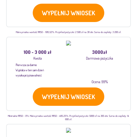
WYPEŁNIJ WNIOSEK
Maksymalna wartość RRSO - 1915,52%. Przykład pożyczki: 2 500 zł na 30 dni. Suma do zapłaty: 3 200 zł.
100 - 3 000 zł
3000zł
Kwota
Darmowa pożyczka
Pierwsza za darmo
Wypłata w ten sam dzień
wysoka przyznawalność
Ocena: 99%
WYPEŁNIJ WNIOSEK
Minimalne RRSO - 0%. Maksymalna wartość RRSO - 485,25%. Przykład pożyczki: 5000 zł na 365 dni. Suma do zapłaty: 14
600 zł.