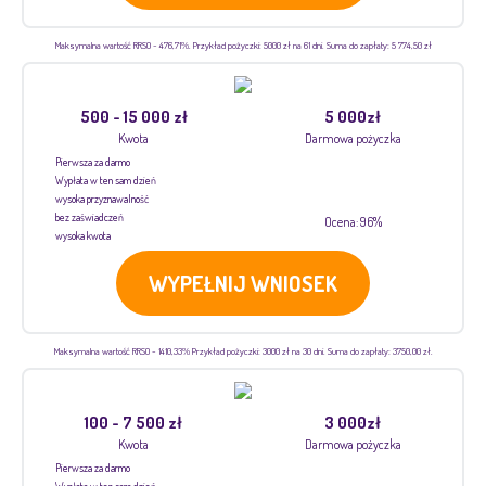
Maksymalna wartość RRSO - 476,71%. Przykład pożyczki: 5000 zł na 61 dni. Suma do zapłaty: 5 774,50 zł
500 - 15 000 zł
5 000zł
Kwota
Darmowa pożyczka
Pierwsza za darmo
Wypłata w ten sam dzień
wysoka przyznawalność
bez zaświadczeń
Ocena: 96%
wysoka kwota
WYPEŁNIJ WNIOSEK
Maksymalna wartość RRSO - 1410,33% Przykład pożyczki: 3000 zł na 30 dni. Suma do zapłaty: 3750,00 zł.
100 - 7 500 zł
3 000zł
Kwota
Darmowa pożyczka
Pierwsza za darmo
Wypłata w ten sam dzień