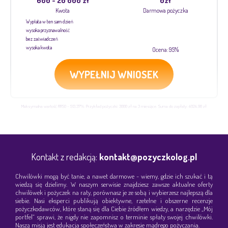
600 - 20 000 zł
0zł
Kwota
Darmowa pożyczka
Wypłata w ten sam dzień
wysoka przyznawalność
bez zaświadczeń
wysoka kwota
Ocena: 95%
WYPEŁNIJ WNIOSEK
Maksymalna wartość RRSO - 513,37%. Przykład pożyczki: 3000 zł na 3 miesiące. Suma do zapłaty: 4024,98 zł
Kontakt z redakcją:
kontakt@pozyczkolog.pl
Chwilówki mogą być tanie, a nawet darmowe - wiemy, gdzie ich szukać i tą
wiedzą się dzielimy. W naszym serwisie znajdziesz zawsze aktualne oferty
chwilówek i pożyczek na raty, porównasz je ze sobą i wybierzesz najlepszą dla
siebie. Nasi eksperci publikują obiektywne, rzetelne i obszerne recenzje
pożyczkodawców, które staną się dla Ciebie źródłem wiedzy, a narzędzie „Mój
portfel” sprawi, że nigdy nie zapomnisz o terminie spłaty swojej chwilówki.
Naszą misją jest edukacja społeczeństwa w zakresie mądrego pożyczania.