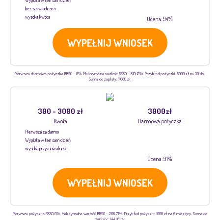
bez zaświadczeń
wysoka kwota
Ocena: 94%
WYPEŁNIJ WNIOSEK
Pierwsza darmowa pożyczka RRSO - 0%. Maksymalna wartość RRSO - 819,12%. Przykład pożyczki: 5900 zł na 30 dni.
Suma do zapłaty: 7080 zł.
300 - 3000 zł
3000zł
Kwota
Darmowa pożyczka
Pierwsza za darmo
Wypłata w ten sam dzień
wysoka przyznawalność
Ocena: 91%
WYPEŁNIJ WNIOSEK
Pierwsza pożyczka RRSO 0%. Maksymalna wartość RRSO - 268,71%. Przykład pożyczki: 1000 zł na 6 miesięcy. Suma do
zapłaty: 1 441,61 zł