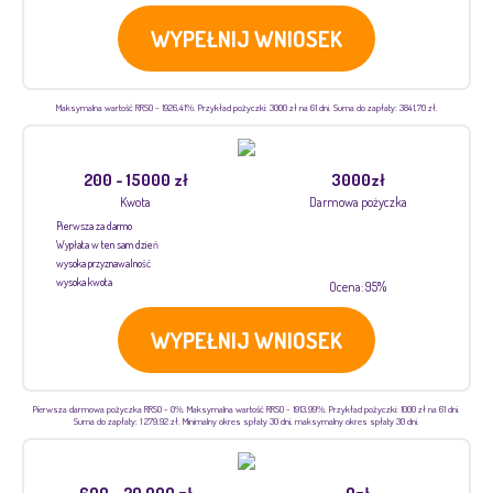
WYPEŁNIJ WNIOSEK
Maksymalna wartość RRSO - 1926,41%. Przykład pożyczki: 3000 zł na 61 dni. Suma do zapłaty: 3841,70 zł.
200 - 15000 zł
3000zł
Kwota
Darmowa pożyczka
Pierwsza za darmo
Wypłata w ten sam dzień
wysoka przyznawalność
wysoka kwota
Ocena: 95%
WYPEŁNIJ WNIOSEK
Pierwsza darmowa pożyczka RRSO - 0%. Maksymalna wartość RRSO - 1913,99%. Przykład pożyczki: 1000 zł na 61 dni.
Suma do zapłaty: 1 279,92 zł. Minimalny okres spłaty 30 dni, maksymalny okres spłaty 30 dni.