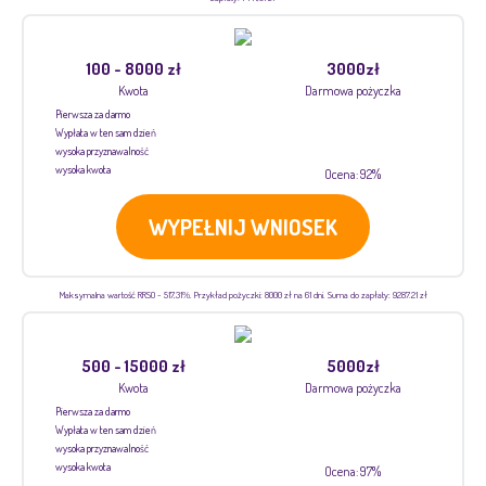
100 - 8000 zł
3000zł
Kwota
Darmowa pożyczka
Pierwsza za darmo
Wypłata w ten sam dzień
wysoka przyznawalność
wysoka kwota
Ocena: 92%
WYPEŁNIJ WNIOSEK
Maksymalna wartość RRSO - 517,31%. Przykład pożyczki: 8000 zł na 61 dni. Suma do zapłaty: 9287.21 zł
500 - 15000 zł
5000zł
Kwota
Darmowa pożyczka
Pierwsza za darmo
Wypłata w ten sam dzień
wysoka przyznawalność
wysoka kwota
Ocena: 97%