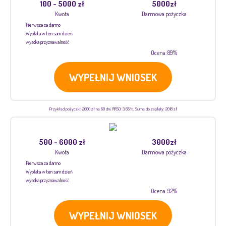
100 - 5000 zł
5000zł
Kwota
Darmowa pożyczka
Pierwsza za darmo
Wypłata w ten sam dzień
wysoka przyznawalność
Ocena: 89%
WYPEŁNIJ WNIOSEK
Przykład pożyczki: 2000 zł na 60 dni. RRSO: 3,65%. Suma do zapłaty: 2018 zł
500 - 6000 zł
3000zł
Kwota
Darmowa pożyczka
Pierwsza za darmo
Wypłata w ten sam dzień
wysoka przyznawalność
Ocena: 92%
WYPEŁNIJ WNIOSEK