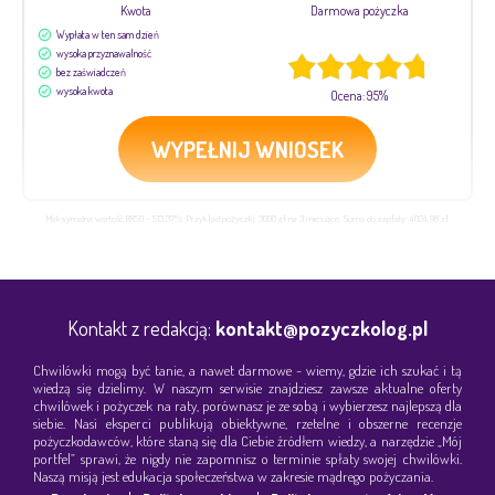
Kwota
Darmowa pożyczka
Wypłata w ten sam dzień
wysoka przyznawalność
bez zaświadczeń
wysoka kwota
Ocena: 95%
WYPEŁNIJ WNIOSEK
Maksymalna wartość RRSO - 513,37%. Przykład pożyczki: 3000 zł na 3 miesiące. Suma do zapłaty: 4024,98 zł
Kontakt z redakcją:
kontakt@pozyczkolog.pl
Chwilówki mogą być tanie, a nawet darmowe - wiemy, gdzie ich szukać i tą
wiedzą się dzielimy. W naszym serwisie znajdziesz zawsze aktualne oferty
chwilówek i pożyczek na raty, porównasz je ze sobą i wybierzesz najlepszą dla
siebie. Nasi eksperci publikują obiektywne, rzetelne i obszerne recenzje
pożyczkodawców, które staną się dla Ciebie źródłem wiedzy, a narzędzie „Mój
portfel” sprawi, że nigdy nie zapomnisz o terminie spłaty swojej chwilówki.
Naszą misją jest edukacja społeczeństwa w zakresie mądrego pożyczania.