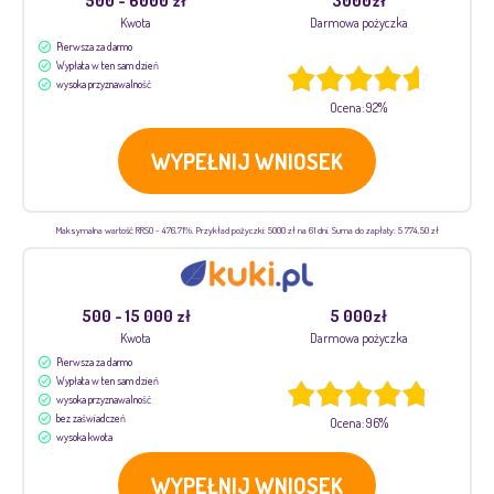
500 - 6000 zł
3000zł
Kwota
Darmowa pożyczka
Pierwsza za darmo
Wypłata w ten sam dzień
wysoka przyznawalność
Ocena: 92%
WYPEŁNIJ WNIOSEK
Maksymalna wartość RRSO - 476,71%. Przykład pożyczki: 5000 zł na 61 dni. Suma do zapłaty: 5 774,50 zł
500 - 15 000 zł
5 000zł
Kwota
Darmowa pożyczka
Pierwsza za darmo
Wypłata w ten sam dzień
wysoka przyznawalność
bez zaświadczeń
Ocena: 96%
wysoka kwota
WYPEŁNIJ WNIOSEK