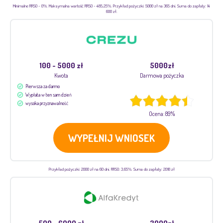
Minimalne RRSO - 0%. Maksymalna wartość RRSO - 485,25%. Przykład pożyczki: 5000 zł na 365 dni. Suma do zapłaty: 14
600 zł.
100 - 5000 zł
5000zł
Kwota
Darmowa pożyczka
Pierwsza za darmo
Wypłata w ten sam dzień
wysoka przyznawalność
Ocena: 89%
WYPEŁNIJ WNIOSEK
Przykład pożyczki: 2000 zł na 60 dni. RRSO: 3,65%. Suma do zapłaty: 2018 zł