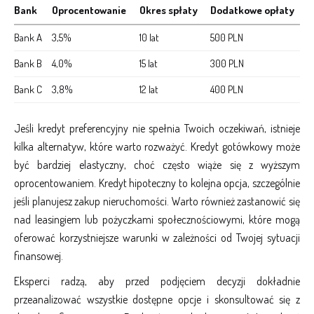
Bank
Oprocentowanie
Okres spłaty
Dodatkowe opłaty
Bank A
3,5%
10 lat
500 PLN
Bank B
4,0%
15 lat
300 PLN
Bank C
3,8%
12 lat
400 PLN
Jeśli kredyt preferencyjny nie spełnia Twoich oczekiwań, istnieje
kilka alternatyw, które warto rozważyć. Kredyt gotówkowy może
być bardziej elastyczny, choć często wiąże się z wyższym
oprocentowaniem. Kredyt hipoteczny to kolejna opcja, szczególnie
jeśli planujesz zakup nieruchomości. Warto również zastanowić się
nad leasingiem lub pożyczkami społecznościowymi, które mogą
oferować korzystniejsze warunki w zależności od Twojej sytuacji
finansowej.
Eksperci radzą, aby przed podjęciem decyzji dokładnie
przeanalizować wszystkie dostępne opcje i skonsultować się z