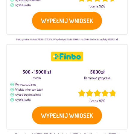
wysoka kwota
Ocena: 92%
WYPEŁNIJ WNIOSEK
Maksymalna wartość RRSO - 517,31%. Przykład pożyczki: 8000 zł na 61 dni. Suma do zapłaty: 9287.21 zł
500 - 15000 zł
5000zł
Kwota
Darmowa pożyczka
Pierwsza za darmo
Wypłata w ten sam dzień
wysoka przyznawalność
wysoka kwota
Ocena: 97%
WYPEŁNIJ WNIOSEK