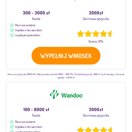
300 - 3000 zł
3000zł
Kwota
Darmowa pożyczka
Pierwsza za darmo
Wypłata w ten sam dzień
wysoka przyznawalność
Ocena: 91%
WYPEŁNIJ WNIOSEK
Pierwsza pożyczka RRSO 0%. Maksymalna wartość RRSO - 268,71%. Przykład pożyczki: 1000 zł na 6 miesięcy. Suma do
zapłaty: 1 441,61 zł
100 - 8000 zł
3000zł
Kwota
Darmowa pożyczka
Pierwsza za darmo
Wypłata w ten sam dzień
wysoka przyznawalność