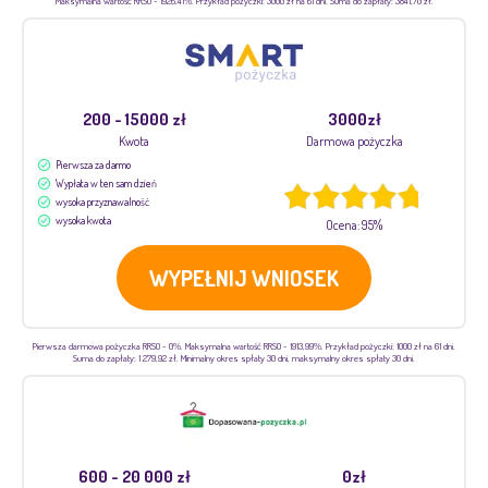
Maksymalna wartość RRSO - 1926,41%. Przykład pożyczki: 3000 zł na 61 dni. Suma do zapłaty: 3841,70 zł.
200 - 15000 zł
3000zł
Kwota
Darmowa pożyczka
Pierwsza za darmo
Wypłata w ten sam dzień
wysoka przyznawalność
wysoka kwota
Ocena: 95%
WYPEŁNIJ WNIOSEK
Pierwsza darmowa pożyczka RRSO - 0%. Maksymalna wartość RRSO - 1913,99%. Przykład pożyczki: 1000 zł na 61 dni.
Suma do zapłaty: 1 279,92 zł. Minimalny okres spłaty 30 dni, maksymalny okres spłaty 30 dni.
600 - 20 000 zł
0zł