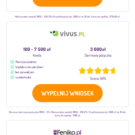
Maksymalna wartość RRSO - 1410,33% Przykład pożyczki: 3000 zł na 30 dni. Suma do zapłaty: 3750,00 zł.
100 - 7 500 zł
3 000zł
Kwota
Darmowa pożyczka
Pierwsza za darmo
Wypłata w ten sam dzień
bez zaświadczeń
wysoka kwota
Ocena: 94%
WYPEŁNIJ WNIOSEK
Pierwsza darmowa pożyczka RRSO - 0%. Maksymalna wartość RRSO - 819,12%. Przykład pożyczki: 5900 zł na 30 dni.
Suma do zapłaty: 7080 zł.