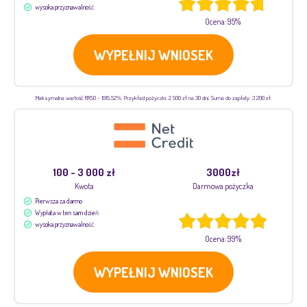
wysoka przyznawalność
Ocena: 95%
WYPEŁNIJ WNIOSEK
Maksymalna wartość RRSO - 1915,52%. Przykład pożyczki: 2 500 zł na 30 dni. Suma do zapłaty: 3 200 zł.
100 - 3 000 zł
3000zł
Kwota
Darmowa pożyczka
Pierwsza za darmo
Wypłata w ten sam dzień
wysoka przyznawalność
Ocena: 99%
WYPEŁNIJ WNIOSEK