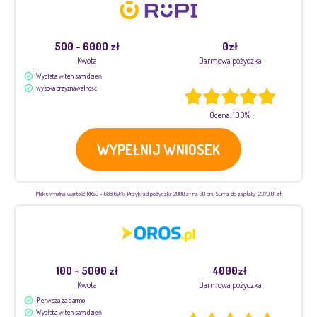
500 - 6000 zł
0zł
Kwota
Darmowa pożyczka
Wypłata w ten sam dzień
wysoka przyznawalność
Ocena: 100%
WYPEŁNIJ WNIOSEK
Maksymalna wartość RRSO - 688,69%. Przykład pożyczki: 2000 zł na 30 dni. Suma do zapłaty: 2370,01 zł
100 - 5000 zł
4000zł
Kwota
Darmowa pożyczka
Pierwsza za darmo
Wypłata w ten sam dzień