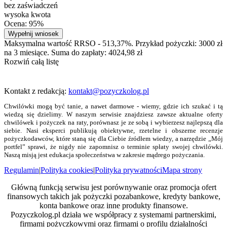
bez zaświadczeń
wysoka kwota
Ocena: 95%
Wypełnij wniosek
Maksymalna wartość RRSO - 513,37%. Przykład pożyczki: 3000 zł
na 3 miesiące. Suma do zapłaty: 4024,98 zł
Rozwiń całą listę
Kontakt z redakcją:
kontakt@pozyczkolog.pl
Chwilówki mogą być tanie, a nawet darmowe - wiemy, gdzie ich szukać i tą
wiedzą się dzielimy. W naszym serwisie znajdziesz zawsze aktualne oferty
chwilówek i pożyczek na raty, porównasz je ze sobą i wybierzesz najlepszą dla
siebie. Nasi eksperci publikują obiektywne, rzetelne i obszerne recenzje
pożyczkodawców, które staną się dla Ciebie źródłem wiedzy, a narzędzie „Mój
portfel” sprawi, że nigdy nie zapomnisz o terminie spłaty swojej chwilówki.
Naszą misją jest edukacja społeczeństwa w zakresie mądrego pożyczania.
Regulamin
|
Polityka cookies
|
Polityka prywatności
Mapa strony
Główną funkcją serwisu jest porównywanie oraz promocja ofert
finansowych takich jak pożyczki pozabankowe, kredyty bankowe,
konta bankowe oraz inne produkty finansowe.
Pozyczkolog.pl działa we współpracy z systemami partnerskimi,
firmami pożyczkowymi oraz firmami o profilu działalności