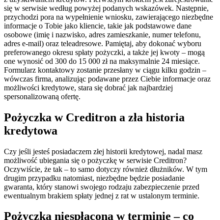
się w serwisie według powyżej podanych wskazówek. Następnie,
przychodzi pora na wypełnienie wniosku, zawierającego niezbędne
informacje o Tobie jako kliencie, takie jak podstawowe dane
osobowe (imię i nazwisko, adres zamieszkanie, numer telefonu,
adres e-mail) oraz teleadresowe. Pamiętaj, aby dokonać wyboru
preferowanego okresu spłaty pożyczki, a także jej kwoty – mogą
one wynosić od 300 do 15 000 zł na maksymalnie 24 miesiące.
Formularz kontaktowy zostanie przesłany w ciągu kilku godzin –
wówczas firma, analizując podawane przez Ciebie informacje oraz
możliwości kredytowe, stara się dobrać jak najbardziej
spersonalizowaną ofertę.
Pożyczka w Creditron a zła historia
kredytowa
Czy jeśli jesteś posiadaczem złej historii kredytowej, nadal masz
możliwość ubiegania się o pożyczkę w serwisie Creditron?
Oczywiście, że tak – to samo dotyczy również dłużników. W tym
drugim przypadku natomiast, niezbędne będzie posiadanie
gwaranta, który stanowi swojego rodzaju zabezpieczenie przed
ewentualnym brakiem spłaty jednej z rat w ustalonym terminie.
Pożyczka niespłacona w terminie – co