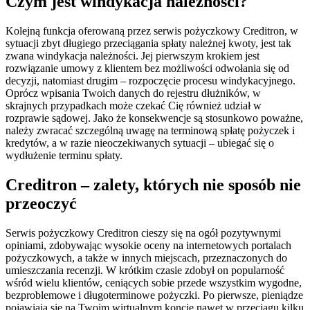
Czym jest windykacja należności?
Kolejną funkcja oferowaną przez serwis pożyczkowy Creditron, w
sytuacji zbyt długiego przeciągania spłaty należnej kwoty, jest tak
zwana windykacja należności. Jej pierwszym krokiem jest
rozwiązanie umowy z klientem bez możliwości odwołania się od
decyzji, natomiast drugim – rozpoczęcie procesu windykacyjnego.
Oprócz wpisania Twoich danych do rejestru dłużników, w
skrajnych przypadkach może czekać Cię również udział w
rozprawie sądowej. Jako że konsekwencje są stosunkowo poważne,
należy zwracać szczególną uwagę na terminową spłatę pożyczek i
kredytów, a w razie nieoczekiwanych sytuacji – ubiegać się o
wydłużenie terminu spłaty.
Creditron – zalety, których nie sposób nie
przeoczyć
Serwis pożyczkowy Creditron cieszy się na ogół pozytywnymi
opiniami, zdobywając wysokie oceny na internetowych portalach
pożyczkowych, a także w innych miejscach, przeznaczonych do
umieszczania recenzji. W krótkim czasie zdobył on popularność
wśród wielu klientów, ceniących sobie przede wszystkim wygodne,
bezproblemowe i długoterminowe pożyczki. Po pierwsze, pieniądze
pojawiają się na Twoim wirtualnym koncie nawet w przeciągu kilku