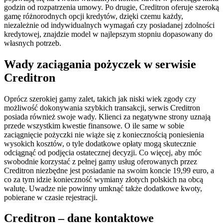
godzin od rozpatrzenia umowy. Po drugie, Creditron oferuje szeroką
gamę różnorodnych opcji kredytów, dzięki czemu każdy,
niezależnie od indywidualnych wymagań czy posiadanej zdolności
kredytowej, znajdzie model w najlepszym stopniu dopasowany do
własnych potrzeb.
Wady zaciągania pożyczek w serwisie
Creditron
Oprócz szerokiej gamy zalet, takich jak niski wiek zgody czy
możliwość dokonywania szybkich transakcji, serwis Creditron
posiada również swoje wady. Klienci za negatywne strony uznają
przede wszystkim kwestie finansowe. O ile same w sobie
zaciągnięcie pożyczki nie wiąże się z koniecznością poniesienia
wysokich kosztów, o tyle dodatkowe opłaty mogą skutecznie
odciągnąć od podjęcia ostatecznej decyzji. Co więcej, aby móc
swobodnie korzystać z pełnej gamy usług oferowanych przez
Creditron niezbędne jest posiadanie na swoim koncie 19,99 euro, a
co za tym idzie konieczność wymiany złotych polskich na obcą
walutę. Uwadze nie powinny umknąć także dodatkowe kwoty,
pobierane w czasie rejestracji.
Creditron – dane kontaktowe