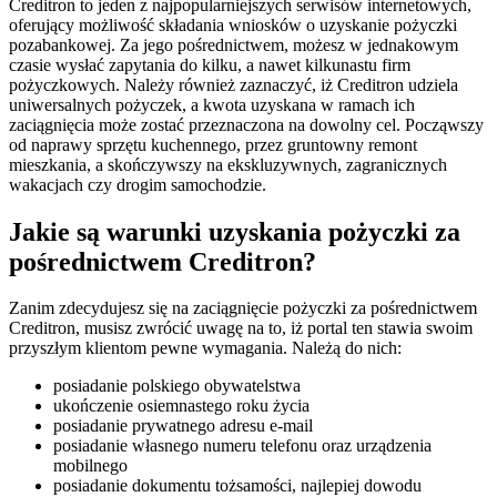
Creditron to jeden z najpopularniejszych serwisów internetowych,
oferujący możliwość składania wniosków o uzyskanie pożyczki
pozabankowej. Za jego pośrednictwem, możesz w jednakowym
czasie wysłać zapytania do kilku, a nawet kilkunastu firm
pożyczkowych. Należy również zaznaczyć, iż Creditron udziela
uniwersalnych pożyczek, a kwota uzyskana w ramach ich
zaciągnięcia może zostać przeznaczona na dowolny cel. Począwszy
od naprawy sprzętu kuchennego, przez gruntowny remont
mieszkania, a skończywszy na ekskluzywnych, zagranicznych
wakacjach czy drogim samochodzie.
Jakie są warunki uzyskania pożyczki za
pośrednictwem Creditron?
Zanim zdecydujesz się na zaciągnięcie pożyczki za pośrednictwem
Creditron, musisz zwrócić uwagę na to, iż portal ten stawia swoim
przyszłym klientom pewne wymagania. Należą do nich:
posiadanie polskiego obywatelstwa
ukończenie osiemnastego roku życia
posiadanie prywatnego adresu e-mail
posiadanie własnego numeru telefonu oraz urządzenia
mobilnego
posiadanie dokumentu tożsamości, najlepiej dowodu