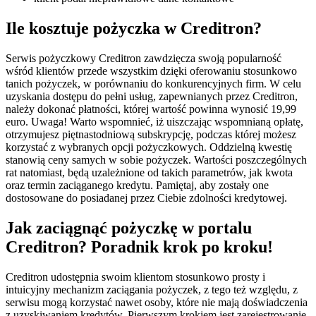
Ile kosztuje pożyczka w Creditron?
Serwis pożyczkowy Creditron zawdzięcza swoją popularność
wśród klientów przede wszystkim dzięki oferowaniu stosunkowo
tanich pożyczek, w porównaniu do konkurencyjnych firm. W celu
uzyskania dostępu do pełni usług, zapewnianych przez Creditron,
należy dokonać płatności, której wartość powinna wynosić 19,99
euro. Uwaga! Warto wspomnieć, iż uiszczając wspomnianą opłatę,
otrzymujesz piętnastodniową subskrypcję, podczas której możesz
korzystać z wybranych opcji pożyczkowych. Oddzielną kwestię
stanowią ceny samych w sobie pożyczek. Wartości poszczególnych
rat natomiast, będą uzależnione od takich parametrów, jak kwota
oraz termin zaciąganego kredytu. Pamiętaj, aby zostały one
dostosowane do posiadanej przez Ciebie zdolności kredytowej.
Jak zaciągnąć pożyczkę w portalu
Creditron? Poradnik krok po kroku!
Creditron udostępnia swoim klientom stosunkowo prosty i
intuicyjny mechanizm zaciągania pożyczek, z tego też względu, z
serwisu mogą korzystać nawet osoby, które nie mają doświadczenia
z uzyskiwaniem kredytów. Pierwszym krokiem jest zarejestrowanie