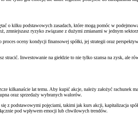
ętać o kilku podstawowych zasadach, które mogą pomóc w podejmowa
anż, zmniejszasz ryzyko związane z dużymi zmianami w jednym sektorz
o proces oceny kondycji finansowej spółki, jej strategii oraz perspe
z stracić. Inwestowanie na giełdzie to nie tylko szansa na zysk, ale r
szcze kilkanaście lat temu. Aby kupić akcje, należy założyć rachunek 
 kupna oraz sprzedaży wybranych walorów.
ię z podstawowymi pojęciami, takimi jak kurs akcji, kapitalizacja spó
łącznie pod wpływem emocji lub chwilowych trendów.