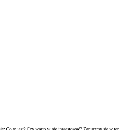
 się: Co to jest? Czy warto w nie inwestować? Zanurzmy się w ten