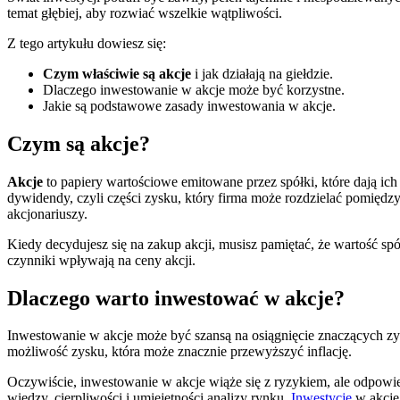
temat głębiej, aby rozwiać wszelkie wątpliwości.
Z tego artykułu dowiesz się:
Czym właściwie są akcje
i jak działają na giełdzie.
Dlaczego inwestowanie w akcje może być korzystne.
Jakie są podstawowe zasady inwestowania w akcje.
Czym są akcje?
Akcje
to papiery wartościowe emitowane przez spółki, które dają ich
dywidendy, czyli części zysku, który firma może rozdzielać pomiędz
akcjonariuszy.
Kiedy decydujesz się na zakup akcji, musisz pamiętać, że wartość spó
czynniki wpływają na ceny akcji.
Dlaczego warto inwestować w akcje?
Inwestowanie w akcje może być szansą na osiągnięcie znaczących zy
możliwość zysku, która może znacznie przewyższyć inflację.
Oczywiście, inwestowanie w akcje wiąże się z ryzykiem, ale odpow
wiedzy, cierpliwości i umiejętności analizy rynku.
Inwestycje
w akcje 