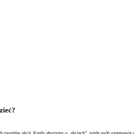
zieć?
ych zwrotów akcji. Kiedy słyszymy o „akcjach”, wiele osób zastanawia