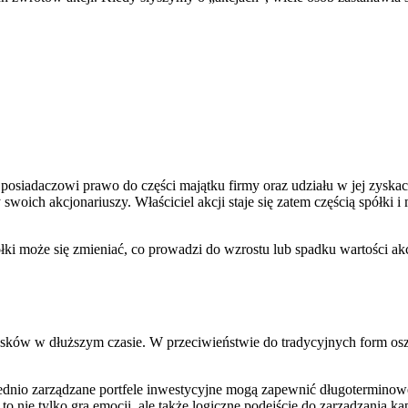
 posiadaczowi prawo do części majątku firmy oraz udziału w jej zyska
y swoich akcjonariuszy. Właściciel akcji staje się zatem częścią spó
łki może się zmieniać, co prowadzi do wzrostu lub spadku wartości akcj
sków w dłuższym czasie. W przeciwieństwie do tradycyjnych form oszc
iednio zarządzane portfele inwestycyjne mogą zapewnić długotermino
to nie tylko gra emocji, ale także logiczne podejście do zarządzania ka