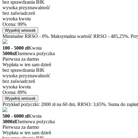
bez sprawdzania BIK
wysoka przyznawalność
bez zaświadczeń
wysoka kwota
Ocena: 99%
Wypełnij wniosek
Minimalne RRSO - 0%. Maksymalna wartość RRSO - 485,25%. Przykła
100 - 5000 zł
Kwota
5000zł
Darmowa pożyczka
Pierwsza za darmo
Wypłata w ten sam dzień
bez sprawdzania BIK
wysoka przyznawalność
bez zaświadczeń
wysoka kwota
Ocena: 89%
Wypełnij wniosek
Przykład pożyczki: 2000 zł na 60 dni. RRSO: 3,65%. Suma do zapłat
500 - 6000 zł
Kwota
3000zł
Darmowa pożyczka
Pierwsza za darmo
Wypłata w ten sam dzień