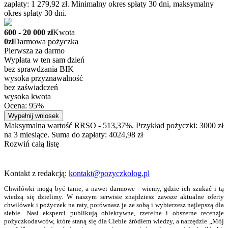
zapłaty: 1 279,92 zł. Minimalny okres spłaty 30 dni, maksymalny
okres spłaty 30 dni.
600 - 20 000 zł
Kwota
0zł
Darmowa pożyczka
Pierwsza za darmo
Wypłata w ten sam dzień
bez sprawdzania BIK
wysoka przyznawalność
bez zaświadczeń
wysoka kwota
Ocena: 95%
Wypełnij wniosek
Maksymalna wartość RRSO - 513,37%. Przykład pożyczki: 3000 zł
na 3 miesiące. Suma do zapłaty: 4024,98 zł
Rozwiń całą listę
Kontakt z redakcją:
kontakt@pozyczkolog.pl
Chwilówki mogą być tanie, a nawet darmowe - wiemy, gdzie ich szukać i tą
wiedzą się dzielimy. W naszym serwisie znajdziesz zawsze aktualne oferty
chwilówek i pożyczek na raty, porównasz je ze sobą i wybierzesz najlepszą dla
siebie. Nasi eksperci publikują obiektywne, rzetelne i obszerne recenzje
pożyczkodawców, które staną się dla Ciebie źródłem wiedzy, a narzędzie „Mój