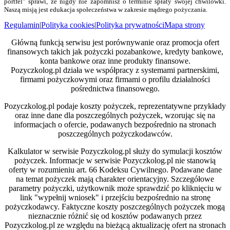
portfel” sprawi, że nigdy nie zapomnisz o terminie spłaty swojej chwilówki.
Naszą misją jest edukacja społeczeństwa w zakresie mądrego pożyczania.
Regulamin
|
Polityka cookies
|
Polityka prywatności
Mapa strony
Główną funkcją serwisu jest porównywanie oraz promocja ofert
finansowych takich jak pożyczki pozabankowe, kredyty bankowe,
konta bankowe oraz inne produkty finansowe.
Pozyczkolog.pl działa we współpracy z systemami partnerskimi,
firmami pożyczkowymi oraz firmami o profilu działalności
pośrednictwa finansowego.
Pozyczkolog.pl podaje koszty pożyczek, reprezentatywne przykłady
oraz inne dane dla poszczególnych pożyczek, wzorując się na
informacjach o ofercie, podawanych bezpośrednio na stronach
poszczególnych pożyczkodawców.
Kalkulator w serwisie Pozyczkolog.pl służy do symulacji kosztów
pożyczek. Informacje w serwisie Pozyczkolog.pl nie stanowią
oferty w rozumieniu art. 66 Kodeksu Cywilnego. Podawane dane
na temat pożyczek mają charakter orientacyjny. Szczegółowe
parametry pożyczki, użytkownik może sprawdzić po kliknięciu w
link "wypełnij wniosek" i przejściu bezpośrednio na stronę
pożyczkodawcy. Faktyczne koszty poszczególnych pożyczek mogą
nieznacznie różnić się od kosztów podawanych przez
Pozyczkolog.pl ze względu na bieżącą aktualizację ofert na stronach