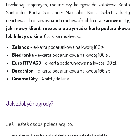
Przekonaj znajomych, rodzinę czy kolegów do założenia Konta
Santander, Konta Santander Max albo Konta Select z kartą
debetową i bankowością internetową/mobilną, a
zarówno Ty,
jak i nowy klient, możecie otrzymać e-kartę podarunkową
lub bilety do kina
. Oto kilka możliwości:
Zelando
– e-karta podarunkowa na kwotę 100 zł;
Biedronka
– e-karta podarunkowa na kwotę 100 zł;
Euro RTV AGD
– e-karta podarunkowa na kwotę 100 zł;
Decathlon
– e-karta podarunkowa na kwotę 100 zł;
Cinema City
– 4 bilety do kina.
Jak zdobyć nagrody?
Jeśli jesteś osobą polecającą, to:
musisz być osobą pełnoletnią oraz posiadać polskie