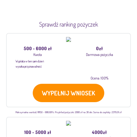
Sprawdź ranking pożyczek
500 - 6000 zł
0zł
Kwota
Darmowa pożyczka
Wypłata w ten sam dzień
wysoka przyznawalność
Ocena: 100%
WYPEŁNIJ WNIOSEK
Maksymalna wartość RRSO - 688,69%. Przykład pożyczki: 2000 zł na 30 dni. Suma do zapłaty: 2370,01 zł
100 - 5000 zł
4000zł