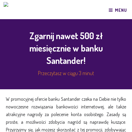
Przeskocz
do
MENU
treści
Zgarnij nawet 500 zł
miesięcznie w banku
Santander!
Przeczytasz w ciągu 3 minut
W promocyjnej ofercie banku Santander czeka na Ciebie nie tylko
nowoczesne rozwiązania bankowości internetowej, ale także
atrakcyjne nagrody za polecenie konta osobistego. Zasady są
proste, a możliwości zdobycia nagród są naprawdę kuszące.
Przyjrzyjmy się, jak możesz skorzystać z tej promocji, zdobywając