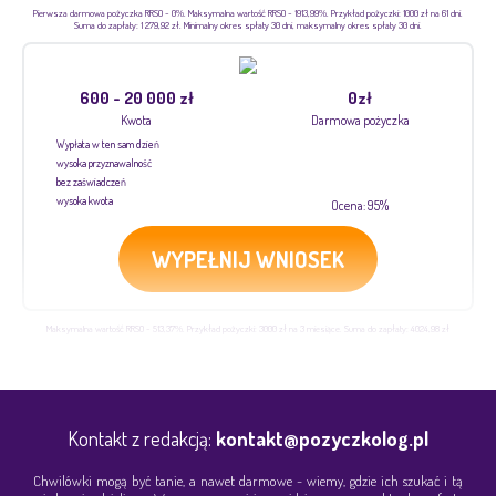
Pierwsza darmowa pożyczka RRSO - 0%. Maksymalna wartość RRSO - 1913,99%. Przykład pożyczki: 1000 zł na 61 dni.
Suma do zapłaty: 1 279,92 zł. Minimalny okres spłaty 30 dni, maksymalny okres spłaty 30 dni.
600 - 20 000 zł
0zł
Kwota
Darmowa pożyczka
Wypłata w ten sam dzień
wysoka przyznawalność
bez zaświadczeń
wysoka kwota
Ocena: 95%
WYPEŁNIJ WNIOSEK
Maksymalna wartość RRSO - 513,37%. Przykład pożyczki: 3000 zł na 3 miesiące. Suma do zapłaty: 4024,98 zł
Kontakt z redakcją:
kontakt@pozyczkolog.pl
Chwilówki mogą być tanie, a nawet darmowe - wiemy, gdzie ich szukać i tą