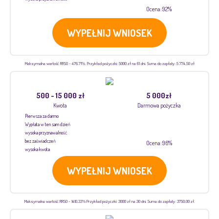
Ocena: 92%
WYPEŁNIJ WNIOSEK
Maksymalna wartość RRSO - 476,71%. Przykład pożyczki: 5000 zł na 61 dni. Suma do zapłaty: 5 774,50 zł
500 - 15 000 zł
5 000zł
Kwota
Darmowa pożyczka
Pierwsza za darmo
Wypłata w ten sam dzień
wysoka przyznawalność
bez zaświadczeń
Ocena: 96%
wysoka kwota
WYPEŁNIJ WNIOSEK
Maksymalna wartość RRSO - 1410,33% Przykład pożyczki: 3000 zł na 30 dni. Suma do zapłaty: 3750,00 zł.