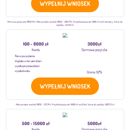
WYPEŁNIJ WNIOSEK
Pierwsza pożyczka RRSO 0%. Maksymalna wartość RRSO - 268,71%. Przykład pożyczki: 1000 zł na 6 miesięcy. Suma do
zapłaty: 1 441,61 zł
100 - 8000 zł
3000zł
Kwota
Darmowa pożyczka
Pierwsza za darmo
Wypłata w ten sam dzień
wysoka przyznawalność
wysoka kwota
Ocena: 92%
WYPEŁNIJ WNIOSEK
Maksymalna wartość RRSO - 517,31%. Przykład pożyczki: 8000 zł na 61 dni. Suma do zapłaty: 9287.21 zł
500 - 15000 zł
5000zł
Kwota
Darmowa pożyczka