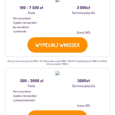
100 - 7 500 zł
3 000zł
Kwota
Darmowa pożyczka
Pierwsza za darmo
Wypłata w ten sam dzień
bez zaświadczeń
wysoka kwota
Ocena: 94%
WYPEŁNIJ WNIOSEK
Pierwsza darmowa pożyczka RRSO - 0%. Maksymalna wartość RRSO - 819,12%. Przykład pożyczki: 5900 zł na 30 dni.
Suma do zapłaty: 7080 zł.
300 - 3000 zł
3000zł
Kwota
Darmowa pożyczka
Pierwsza za darmo
Wypłata w ten sam dzień
wysoka przyznawalność
Ocena: 91%