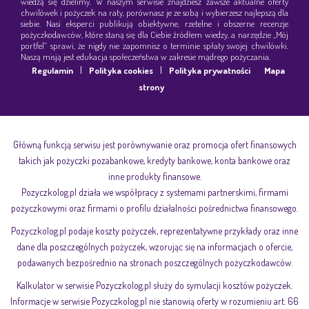
wiedzą się dzielimy. W naszym serwisie znajdziesz zawsze aktualne oferty
chwilówek i pożyczek na raty, porównasz je ze sobą i wybierzesz najlepszą dla
siebie. Nasi eksperci publikują obiektywne, rzetelne i obszerne recenzje
pożyczkodawców, które staną się dla Ciebie źródłem wiedzy, a narzędzie „Mój
portfel” sprawi, że nigdy nie zapomnisz o terminie spłaty swojej chwilówki.
Naszą misją jest edukacja społeczeństwa w zakresie mądrego pożyczania.
|
|
Regulamin
Polityka cookies
Polityka prywatności
Mapa
strony
Główną funkcją serwisu jest porównywanie oraz promocja ofert finansowych
takich jak pożyczki pozabankowe, kredyty bankowe, konta bankowe oraz
inne produkty finansowe.
Pozyczkolog.pl działa we współpracy z systemami partnerskimi, firmami
pożyczkowymi oraz firmami o profilu działalności pośrednictwa finansowego.
Pozyczkolog.pl podaje koszty pożyczek, reprezentatywne przykłady oraz inne
dane dla poszczególnych pożyczek, wzorując się na informacjach o ofercie,
podawanych bezpośrednio na stronach poszczególnych pożyczkodawców.
Kalkulator w serwisie Pozyczkolog.pl służy do symulacji kosztów pożyczek.
Informacje w serwisie Pozyczkolog.pl nie stanowią oferty w rozumieniu art. 66