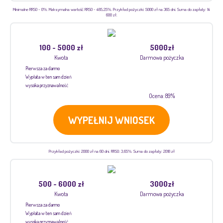
Minimalne RRSO - 0%. Maksymalna wartość RRSO - 485,25%. Przykład pożyczki: 5000 zł na 365 dni. Suma do zapłaty: 14
600 zł.
100 - 5000 zł
5000zł
Kwota
Darmowa pożyczka
Pierwsza za darmo
Wypłata w ten sam dzień
wysoka przyznawalność
Ocena: 89%
WYPEŁNIJ WNIOSEK
Przykład pożyczki: 2000 zł na 60 dni. RRSO: 3,65%. Suma do zapłaty: 2018 zł
500 - 6000 zł
3000zł
Kwota
Darmowa pożyczka
Pierwsza za darmo
Wypłata w ten sam dzień
wysoka przyznawalność