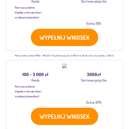
Kwota
Darmowa pożyczka
Pierwsza za darmo
Wypłata w ten sam dzień
wysoka przyznawalność
Ocena: 95%
WYPEŁNIJ WNIOSEK
Maksymalna wartość RRSO - 1915,52%. Przykład pożyczki: 2 500 zł na 30 dni. Suma do zapłaty: 3 200 zł.
100 - 3 000 zł
3000zł
Kwota
Darmowa pożyczka
Pierwsza za darmo
Wypłata w ten sam dzień
wysoka przyznawalność
Ocena: 99%
WYPEŁNIJ WNIOSEK