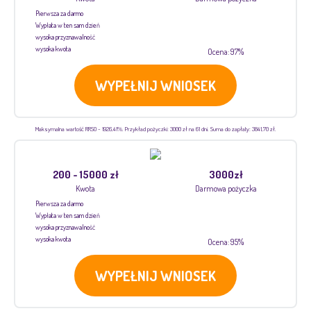
Pierwsza za darmo
Wypłata w ten sam dzień
wysoka przyznawalność
wysoka kwota
Ocena: 97%
WYPEŁNIJ WNIOSEK
Maksymalna wartość RRSO - 1926,41%. Przykład pożyczki: 3000 zł na 61 dni. Suma do zapłaty: 3841,70 zł.
200 - 15000 zł
3000zł
Kwota
Darmowa pożyczka
Pierwsza za darmo
Wypłata w ten sam dzień
wysoka przyznawalność
wysoka kwota
Ocena: 95%
WYPEŁNIJ WNIOSEK