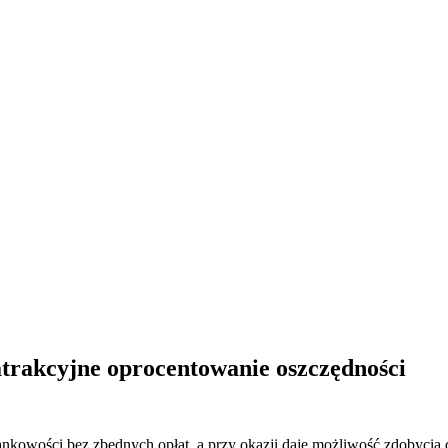
atrakcyjne oprocentowanie oszczędności
 bankowości bez zbędnych opłat, a przy okazji daje możliwość zdoby