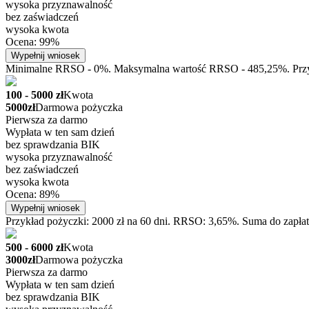
wysoka przyznawalność
bez zaświadczeń
wysoka kwota
Ocena: 99%
Wypełnij wniosek
Minimalne RRSO - 0%. Maksymalna wartość RRSO - 485,25%. Przykła
100 - 5000 zł
Kwota
5000zł
Darmowa pożyczka
Pierwsza za darmo
Wypłata w ten sam dzień
bez sprawdzania BIK
wysoka przyznawalność
bez zaświadczeń
wysoka kwota
Ocena: 89%
Wypełnij wniosek
Przykład pożyczki: 2000 zł na 60 dni. RRSO: 3,65%. Suma do zapłat
500 - 6000 zł
Kwota
3000zł
Darmowa pożyczka
Pierwsza za darmo
Wypłata w ten sam dzień
bez sprawdzania BIK