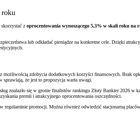
 roku
 skorzystać z
oprocentowania wynoszącego 5,3% w skali roku na 
ezpieczeństwa lub odkładać pieniądze na konkretne cele. Dzięki atr
stycyjnych.
o z możliwością zdobycia dodatkowych korzyści finansowych. Brak op
sprawiają, że jest to propozycja warta uwagi.
ług znalazło się w gronie finalistów rankingu Złoty Bankier 2026 w ka
zyskania premii i atrakcyjnego oprocentowania oszczędności.
z w regulaminie promocji. Można również odwiedzić stacjonarną plac