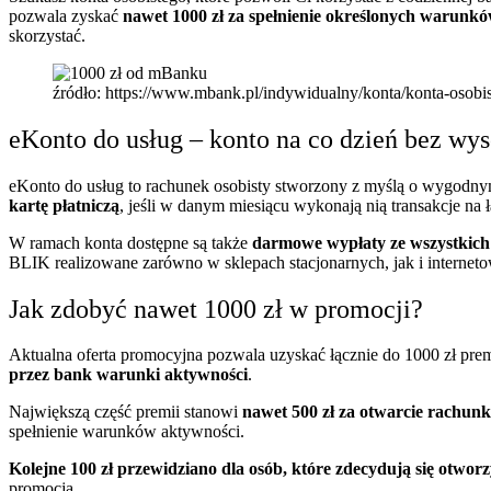
pozwala zyskać
nawet 1000 zł za spełnienie określonych warunk
skorzystać.
źródło: https://www.mbank.pl/indywidualny/konta/konta-osob
eKonto do usług – konto na co dzień bez wy
eKonto do usług to rachunek osobisty stworzony z myślą o wygodny
kartę płatniczą
, jeśli w danym miesiącu wykonają nią transakcje na
W ramach konta dostępne są także
darmowe wypłaty ze wszystkic
BLIK realizowane zarówno w sklepach stacjonarnych, jak i internet
Jak zdobyć nawet 1000 zł w promocji?
Aktualna oferta promocyjna pozwala uzyskać łącznie do 1000 zł prem
przez bank warunki aktywności
.
Największą część premii stanowi
nawet 500 zł za otwarcie rachun
spełnienie warunków aktywności.
Kolejne 100 zł przewidziano dla osób, które zdecydują się otwo
promocją.