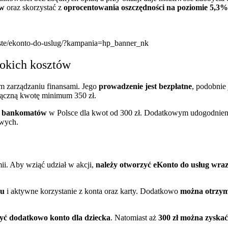
ów
oraz skorzystać z
oprocentowania oszczędności na poziomie 5,3%
iste/ekonto-do-uslug/?kampania=hp_banner_nk
sokich kosztów
m zarządzaniu finansami. Jego
prowadzenie jest bezpłatne
, podobnie
 łączną kwotę minimum 350 zł.
h bankomatów
w Polsce dla kwot od 300 zł. Dodatkowym udogodnienie
owych.
ii. Aby wziąć udział w akcji,
należy otworzyć eKonto do usług wraz
ku
i aktywne korzystanie z konta oraz karty. Dodatkowo
można otrzyma
rzyć dodatkowo konto dla dziecka
. Natomiast aż
300 zł można zyska