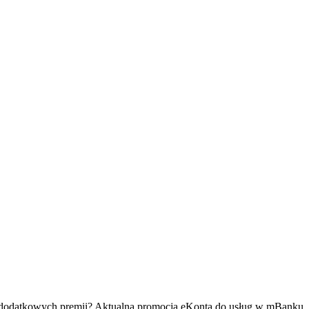
cia dodatkowych premii? Aktualna promocja eKonta do usług w mBanku