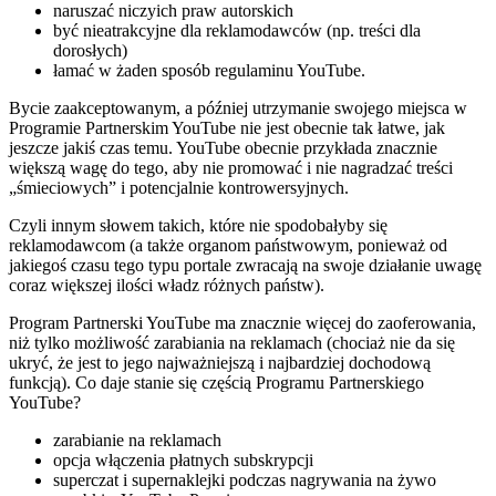
naruszać niczyich praw autorskich
być nieatrakcyjne dla reklamodawców (np. treści dla
dorosłych)
łamać w żaden sposób regulaminu YouTube.
Bycie zaakceptowanym, a później utrzymanie swojego miejsca w
Programie Partnerskim YouTube nie jest obecnie tak łatwe, jak
jeszcze jakiś czas temu. YouTube obecnie przykłada znacznie
większą wagę do tego, aby nie promować i nie nagradzać treści
„śmieciowych” i potencjalnie kontrowersyjnych.
Czyli innym słowem takich, które nie spodobałyby się
reklamodawcom (a także organom państwowym, ponieważ od
jakiegoś czasu tego typu portale zwracają na swoje działanie uwagę
coraz większej ilości władz różnych państw).
Program Partnerski YouTube ma znacznie więcej do zaoferowania,
niż tylko możliwość zarabiania na reklamach (chociaż nie da się
ukryć, że jest to jego najważniejszą i najbardziej dochodową
funkcją). Co daje stanie się częścią Programu Partnerskiego
YouTube?
zarabianie na reklamach
opcja włączenia płatnych subskrypcji
superczat i supernaklejki podczas nagrywania na żywo