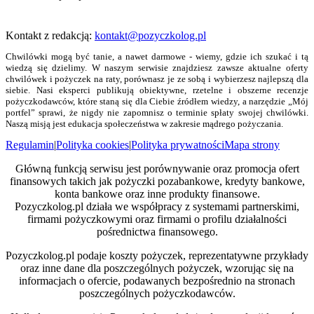
Kontakt z redakcją:
kontakt@pozyczkolog.pl
Chwilówki mogą być tanie, a nawet darmowe - wiemy, gdzie ich szukać i tą
wiedzą się dzielimy. W naszym serwisie znajdziesz zawsze aktualne oferty
chwilówek i pożyczek na raty, porównasz je ze sobą i wybierzesz najlepszą dla
siebie. Nasi eksperci publikują obiektywne, rzetelne i obszerne recenzje
pożyczkodawców, które staną się dla Ciebie źródłem wiedzy, a narzędzie „Mój
portfel” sprawi, że nigdy nie zapomnisz o terminie spłaty swojej chwilówki.
Naszą misją jest edukacja społeczeństwa w zakresie mądrego pożyczania.
Regulamin
|
Polityka cookies
|
Polityka prywatności
Mapa strony
Główną funkcją serwisu jest porównywanie oraz promocja ofert
finansowych takich jak pożyczki pozabankowe, kredyty bankowe,
konta bankowe oraz inne produkty finansowe.
Pozyczkolog.pl działa we współpracy z systemami partnerskimi,
firmami pożyczkowymi oraz firmami o profilu działalności
pośrednictwa finansowego.
Pozyczkolog.pl podaje koszty pożyczek, reprezentatywne przykłady
oraz inne dane dla poszczególnych pożyczek, wzorując się na
informacjach o ofercie, podawanych bezpośrednio na stronach
poszczególnych pożyczkodawców.