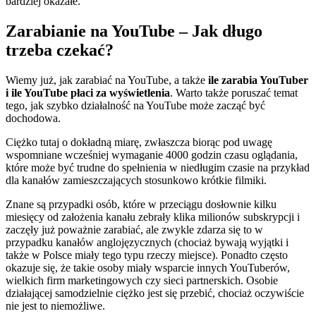
bardziej okazałe.
Zarabianie na YouTube – Jak długo
trzeba czekać?
Wiemy już, jak zarabiać na YouTube, a także
ile zarabia YouTuber
i ile YouTube płaci za wyświetlenia
. Warto także poruszać temat
tego, jak szybko działalność na YouTube może zacząć być
dochodowa.
Ciężko tutaj o dokładną miarę, zwłaszcza biorąc pod uwagę
wspomniane wcześniej wymaganie 4000 godzin czasu oglądania,
które może być trudne do spełnienia w niedługim czasie na przykład
dla kanałów zamieszczających stosunkowo krótkie filmiki.
Znane są przypadki osób, które w przeciągu dosłownie kilku
miesięcy od założenia kanału zebrały klika milionów subskrypcji i
zaczęły już poważnie zarabiać, ale zwykle zdarza się to w
przypadku kanałów anglojęzycznych (chociaż bywają wyjątki i
także w Polsce miały tego typu rzeczy miejsce). Ponadto często
okazuje się, że takie osoby miały wsparcie innych YouTuberów,
wielkich firm marketingowych czy sieci partnerskich. Osobie
działającej samodzielnie ciężko jest się przebić, chociaż oczywiście
nie jest to niemożliwe.