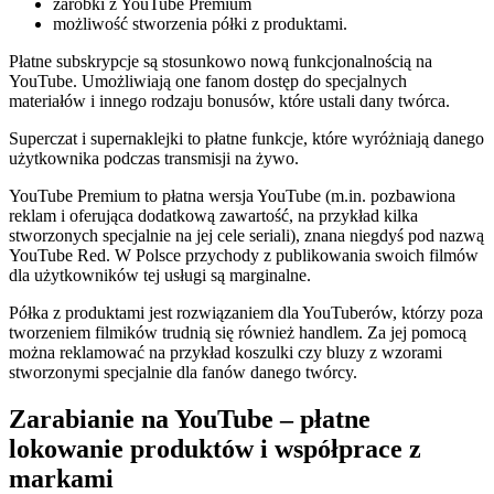
zarobki z YouTube Premium
możliwość stworzenia półki z produktami.
Płatne subskrypcje są stosunkowo nową funkcjonalnością na
YouTube. Umożliwiają one fanom dostęp do specjalnych
materiałów i innego rodzaju bonusów, które ustali dany twórca.
Superczat i supernaklejki to płatne funkcje, które wyróżniają danego
użytkownika podczas transmisji na żywo.
YouTube Premium to płatna wersja YouTube (m.in. pozbawiona
reklam i oferująca dodatkową zawartość, na przykład kilka
stworzonych specjalnie na jej cele seriali), znana niegdyś pod nazwą
YouTube Red. W Polsce przychody z publikowania swoich filmów
dla użytkowników tej usługi są marginalne.
Półka z produktami jest rozwiązaniem dla YouTuberów, którzy poza
tworzeniem filmików trudnią się również handlem. Za jej pomocą
można reklamować na przykład koszulki czy bluzy z wzorami
stworzonymi specjalnie dla fanów danego twórcy.
Zarabianie na YouTube – płatne
lokowanie produktów i współprace z
markami