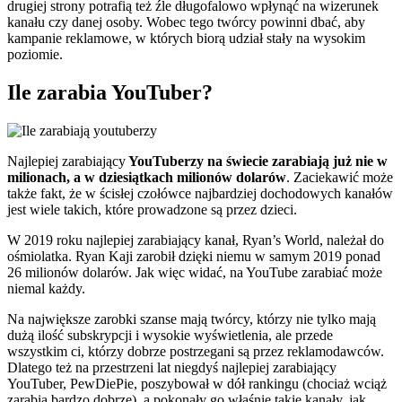
drugiej strony potrafią też źle długofalowo wpłynąć na wizerunek
kanału czy danej osoby. Wobec tego twórcy powinni dbać, aby
kampanie reklamowe, w których biorą udział stały na wysokim
poziomie.
Ile zarabia YouTuber?
Najlepiej zarabiający
YouTuberzy na świecie zarabiają już nie w
milionach, a w dziesiątkach milionów dolarów
. Zaciekawić może
także fakt, że w ścisłej czołówce najbardziej dochodowych kanałów
jest wiele takich, które prowadzone są przez dzieci.
W 2019 roku najlepiej zarabiający kanał, Ryan’s World, należał do
ośmiolatka. Ryan Kaji zarobił dzięki niemu w samym 2019 ponad
26 milionów dolarów. Jak więc widać, na YouTube zarabiać może
niemal każdy.
Na największe zarobki szanse mają twórcy, którzy nie tylko mają
dużą ilość subskrypcji i wysokie wyświetlenia, ale przede
wszystkim ci, którzy dobrze postrzegani są przez reklamodawców.
Dlatego też na przestrzeni lat niegdyś najlepiej zarabiający
YouTuber, PewDiePie, poszybował w dół rankingu (chociaż wciąż
zarabia bardzo dobrze), a pokonały go właśnie takie kanały, jak