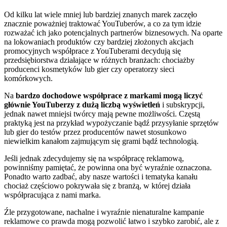
Od kilku lat wiele mniej lub bardziej znanych marek zaczęło
znacznie poważniej traktować YouTuberów, a co za tym idzie
rozważać ich jako potencjalnych partnerów biznesowych. Na oparte
na lokowaniach produktów czy bardziej złożonych akcjach
promocyjnych współprace z YouTuberami decydują się
przedsiębiorstwa działające w różnych branżach: chociażby
producenci kosmetyków lub gier czy operatorzy sieci
komórkowych.
Na
bardzo dochodowe współprace z markami mogą liczyć
głównie YouTuberzy z dużą liczbą wyświetleń
i subskrypcji,
jednak nawet mniejsi twórcy mają pewne możliwości. Częstą
praktyką jest na przykład wypożyczanie bądź przysyłanie sprzętów
lub gier do testów przez producentów nawet stosunkowo
niewielkim kanałom zajmującym się grami bądź technologią.
Jeśli jednak zdecydujemy się na współpracę reklamową,
powinniśmy pamiętać, że powinna ona być wyraźnie oznaczona.
Ponadto warto zadbać, aby nasze wartości i tematyka kanału
chociaż częściowo pokrywała się z branżą, w której działa
współpracująca z nami marka.
Źle przygotowane, nachalne i wyraźnie nienaturalne kampanie
reklamowe co prawda mogą pozwolić łatwo i szybko zarobić, ale z