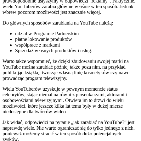
prawdopodobnie usłyszymy w odpowiedzi „reklamy”. Faktycznie,
wielu YouTuberów zarabia głównie właśnie w ten sposób. Jednak
wbrew pozorom możliwości jest znacznie więcej.
Do głównych sposobów zarabiania na YouTube należą:
udział w Programie Partnerskim
płatne lokowanie produktów
współprace z markami
Sprzedaż własnych produktów i usług.
Warto także wspomnieć, że dzięki zbudowaniu swojej marki na
YouTube można zarabiać później także poza nim, na przykład
publikując książkę, tworząc własną linię kosmetyków czy nawet
prowadząc program telewizyjny.
Wielu YouTuberów uzyskuje w pewnym momencie status
celebrytów, stając niemal na równi z piosenkarzami, aktorami i
osobowościami telewizyjnymi. Otwiera im to drzwi do wielu
możliwości, które jeszcze kilka lat temu były w dużej mierze
niedostępne dla twórców wideo.
Jak widać, odpowiedzi na pytanie „jak zarabiać na YouTube?” jest
naprawdę wiele. Nie warto ograniczać się do tylko jednego z nich,
ponieważ możemy stracić w ten sposób dużo potencjalnych
zysków.