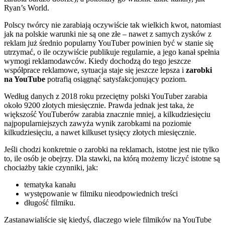
Ryan’s World.
Polscy twórcy nie zarabiają oczywiście tak wielkich kwot, natomiast
jak na polskie warunki nie są one złe – nawet z samych zysków z
reklam już średnio popularny YouTuber powinien być w stanie się
utrzymać, o ile oczywiście publikuje regularnie, a jego kanał spełnia
wymogi reklamodawców. Kiedy dochodzą do tego jeszcze
współprace reklamowe, sytuacja staje się jeszcze lepsza i
zarobki
na YouTube
potrafią osiągnąć satysfakcjonujący poziom.
Według danych z 2018 roku przeciętny polski YouTuber zarabia
około 9200 złotych miesięcznie. Prawda jednak jest taka, że
większość YouTuberów zarabia znacznie mniej, a kilkudziesięciu
najpopularniejszych zawyża wynik zarobkami na poziomie
kilkudziesięciu, a nawet kilkuset tysięcy złotych miesięcznie.
Jeśli chodzi konkretnie o zarobki na reklamach, istotne jest nie tylko
to, ile osób je obejrzy. Dla stawki, na którą możemy liczyć istotne są
chociażby takie czynniki, jak:
tematyka kanału
występowanie w filmiku nieodpowiednich treści
długość filmiku.
Zastanawialiście się kiedyś, dlaczego wiele filmików na YouTube