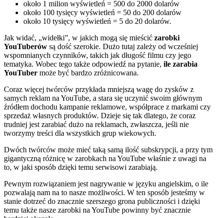
około 1 milion wyświetleń = 500 do 2000 dolarów
około 100 tysięcy wyświetleń = 50 do 200 dolarów
około 10 tysięcy wyświetleń = 5 do 20 dolarów.
Jak widać, „widełki”, w jakich mogą się mieścić
zarobki
YouTuberów
są dość szerokie. Dużo tutaj zależy od wcześniej
wspomnianych czynników, takich jak długość filmu czy jego
tematyka. Wobec tego także odpowiedź na pytanie,
ile zarabia
YouTuber
może być bardzo zróżnicowana.
Coraz więcej twórców przykłada mniejszą wagę do zysków z
samych reklam na YouTube, a stara się uczynić swoim głównym
źródłem dochodu kampanie reklamowe, współprace z markami czy
sprzedaż własnych produktów. Dzieje się tak dlatego, że coraz
trudniej jest zarabiać dużo na reklamach, zwłaszcza, jeśli nie
tworzymy treści dla wszystkich grup wiekowych.
Dwóch twórców może mieć taką samą ilość subskrypcji, a przy tym
gigantyczną różnicę w zarobkach na YouTube właśnie z uwagi na
to, w jaki sposób dzięki temu serwisowi zarabiają.
Pewnym rozwiązaniem jest nagrywanie w języku angielskim, o ile
pozwalają nam na to nasze możliwości. W ten sposób jesteśmy w
stanie dotrzeć do znacznie szerszego grona publiczności i dzięki
temu także nasze zarobki na YouTube powinny być znacznie