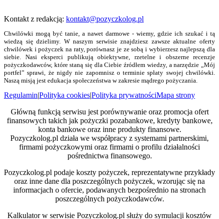
Kontakt z redakcją:
kontakt@pozyczkolog.pl
Chwilówki mogą być tanie, a nawet darmowe - wiemy, gdzie ich szukać i tą
wiedzą się dzielimy. W naszym serwisie znajdziesz zawsze aktualne oferty
chwilówek i pożyczek na raty, porównasz je ze sobą i wybierzesz najlepszą dla
siebie. Nasi eksperci publikują obiektywne, rzetelne i obszerne recenzje
pożyczkodawców, które staną się dla Ciebie źródłem wiedzy, a narzędzie „Mój
portfel” sprawi, że nigdy nie zapomnisz o terminie spłaty swojej chwilówki.
Naszą misją jest edukacja społeczeństwa w zakresie mądrego pożyczania.
Regulamin
|
Polityka cookies
|
Polityka prywatności
Mapa strony
Główną funkcją serwisu jest porównywanie oraz promocja ofert
finansowych takich jak pożyczki pozabankowe, kredyty bankowe,
konta bankowe oraz inne produkty finansowe.
Pozyczkolog.pl działa we współpracy z systemami partnerskimi,
firmami pożyczkowymi oraz firmami o profilu działalności
pośrednictwa finansowego.
Pozyczkolog.pl podaje koszty pożyczek, reprezentatywne przykłady
oraz inne dane dla poszczególnych pożyczek, wzorując się na
informacjach o ofercie, podawanych bezpośrednio na stronach
poszczególnych pożyczkodawców.
Kalkulator w serwisie Pozyczkolog.pl służy do symulacji kosztów