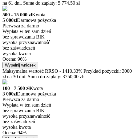
na 61 dni. Suma do zapłaty: 5 774,50 zł
500 - 15 000 zł
Kwota
5 000zł
Darmowa pożyczka
Pierwsza za darmo
Wypłata w ten sam dzień
bez sprawdzania BIK
wysoka przyznawalność
bez zaświadczeń
wysoka kwota
Ocena: 96%
Wypełnij wniosek
Maksymalna wartość RRSO - 1410,33% Przykład pożyczki: 3000
zł na 30 dni. Suma do zapłaty: 3750,00 zł.
100 - 7 500 zł
Kwota
3 000zł
Darmowa pożyczka
Pierwsza za darmo
Wypłata w ten sam dzień
bez sprawdzania BIK
wysoka przyznawalność
bez zaświadczeń
wysoka kwota
Ocena: 94%