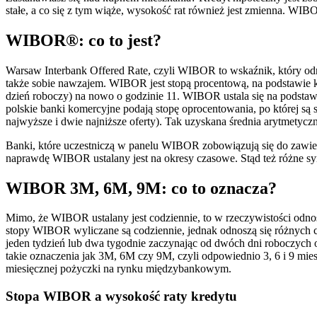
stałe, a co się z tym wiąże, wysokość rat również jest zmienna. W
WIBOR®: co to jest?
Warsaw Interbank Offered Rate, czyli WIBOR to wskaźnik, który od
także sobie nawzajem. WIBOR jest stopą procentową, na podstawie kt
dzień roboczy) na nowo o godzinie 11. WIBOR ustala się na podstawi
polskie banki komercyjne podają stopę oprocentowania, po której są 
najwyższe i dwie najniższe oferty). Tak uzyskana średnia arytmetyc
Banki, które uczestniczą w panelu WIBOR zobowiązują się do zawieran
naprawdę WIBOR ustalany jest na okresy czasowe. Stąd też różne s
WIBOR 3M, 6M, 9M: co to oznacza?
Mimo, że WIBOR ustalany jest codziennie, to w rzeczywistości odnos
stopy WIBOR wyliczane są codziennie, jednak odnoszą się różnych cza
jeden tydzień lub dwa tygodnie zaczynając od dwóch dni roboczych od
takie oznaczenia jak 3M, 6M czy 9M, czyli odpowiednio 3, 6 i 9 miesi
miesięcznej pożyczki na rynku międzybankowym.
Stopa WIBOR a wysokość raty kredytu