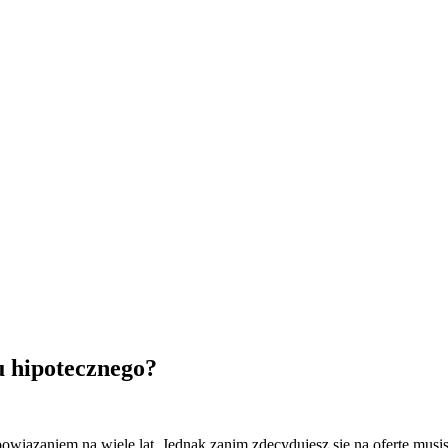
u hipotecznego?
owiązaniem na wiele lat. Jednak zanim zdecydujesz się na ofertę mus