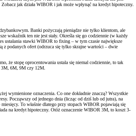
. Zobacz jak działa WIBOR i jak może wpłynąć na kredyt hipoteczny.
zybankowym. Banki pożyczają pieniądze nie tylko klientom, ale
e wskaźnik ten nie jest stały. Określa się go codziennie (w każdy
ces ustalania stawki WIBOR to fixing – w tym czasie największe
 z podanych ofert (odrzuca się tylko skrajne wartości – dwie
o, że stopę oprocentowania ustala się niemal codziennie, to tak
M, 3M, 6M, 9M czy 12M.
owyżej wymienione oznaczenia. Co one dokładnie znaczą? Wszystkie
y. Począwszy od jednego dnia (licząc od dziś lub od jutra), na
ie miesięcy. To właśnie dlatego przy stopach WIBOR pojawiają się
zekłada na kredyt hipoteczny. Otóż oznaczenie WIBOR 3M, to koszt 3-