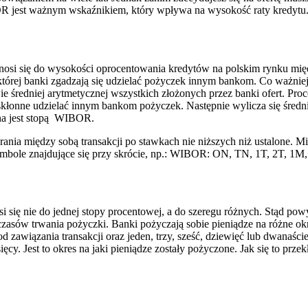
IBOR jest ważnym wskaźnikiem, który wpływa na wysokość raty kredytu
nosi się do wysokości oprocentowania kredytów na polskim rynku międ
órej banki zgadzają się udzielać pożyczek innym bankom. Co ważniejsz
e średniej arytmetycznej wszystkich złożonych przez banki ofert. Pro
skłonne udzielać innym bankom pożyczek. Następnie wylicza się średnią
zna jest stopą WIBOR.
ia między sobą transakcji po stawkach nie niższych niż ustalone. Mim
ymbole znajdujące się przy skrócie, np.: WIBOR: ON, TN, 1T, 2T, 1
i się nie do jednej stopy procentowej, a do szeregu różnych. Stąd p
sów trwania pożyczki. Banki pożyczają sobie pieniądze na różne okres
 zawiązania transakcji oraz jeden, trzy, sześć, dziewięć lub dwanaśc
ęcy. Jest to okres na jaki pieniądze zostały pożyczone. Jak się to pr