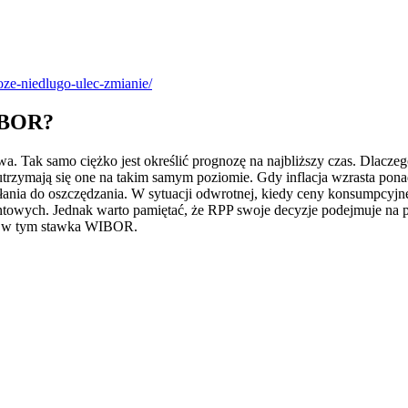
ze-niedlugo-ulec-zmianie/
WIBOR?
 Tak samo ciężko jest określić prognozę na najbliższy czas. Dlaczeg
utrzymają się one na takim samym poziomie. Gdy inflacja wzrasta pon
łania do oszczędzania. W sytuacji odwrotnej, kiedy ceny konsumpcyjne
ntowych. Jednak warto pamiętać, że RPP swoje decyzje podejmuje na p
 a w tym stawka WIBOR.