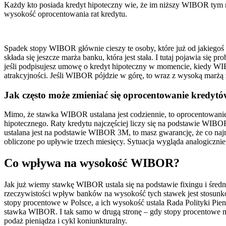
Każdy kto posiada kredyt hipoteczny wie, że im niższy WIBOR tym niż
wysokość oprocentowania rat kredytu.
Spadek stopy WIBOR głównie cieszy te osoby, które już od jakiegoś
składa się jeszcze marża banku, która jest stała. I tutaj pojawia si
jeśli podpisujesz umowę o kredyt hipoteczny w momencie, kiedy WIBO
atrakcyjności. Jeśli WIBOR pójdzie w górę, to wraz z wysoką marżą
Jak często może zmieniać się oprocentowanie kredyt
Mimo, że stawka WIBOR ustalana jest codziennie, to oprocentowanie
hipotecznego. Raty kredytu najczęściej liczy się na podstawie WIBOR
ustalana jest na podstawie WIBOR 3M, to masz gwarancję, że co najmn
obliczone po upływie trzech miesięcy. Sytuacja wygląda analogiczni
Co wpływa na wysokość WIBOR?
Jak już wiemy stawkę WIBOR ustala się na podstawie fixingu i śred
rzeczywistości wpływ banków na wysokość tych stawek jest stosunko
stopy procentowe w Polsce, a ich wysokość ustala Rada Polityki Pie
stawka WIBOR. I tak samo w drugą stronę – gdy stopy procentowe m
podaż pieniądza i cykl koniunkturalny.