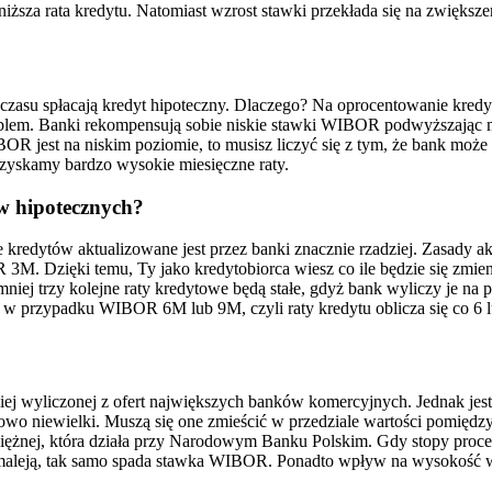
sza rata kredytu. Natomiast wzrost stawki przekłada się na zwiększen
 czasu spłacają kredyt hipoteczny. Dlaczego? Na oprocentowanie kred
ę problem. Banki rekompensują sobie niskie stawki WIBOR podwyższając m
R jest na niskim poziomie, to musisz liczyć się z tym, że bank może 
 zyskamy bardzo wysokie miesięczne raty.
ów hipotecznych?
 kredytów aktualizowane jest przez banki znacznie rzadziej. Zasady 
 3M. Dzięki temu, Ty jako kredytobiorca wiesz co ile będzie się zmieni
iej trzy kolejne raty kredytowe będą stałe, gdyż bank wyliczy je na 
e w przypadku WIBOR 6M lub 9M, czyli raty kredytu oblicza się co 6 l
niej wyliczonej z ofert największych banków komercyjnych. Jednak j
wo niewielki. Muszą się one zmieścić w przedziale wartości pomiędz
niężnej, która działa przy Narodowym Banku Polskim. Gdy stopy proce
aleją, tak samo spada stawka WIBOR. Ponadto wpływ na wysokość wska