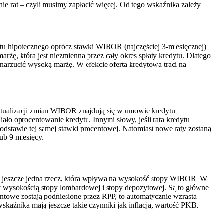
ie rat – czyli musimy zapłacić więcej. Od tego wskaźnika zależy
ytu hipotecznego oprócz stawki WIBOR (najczęściej 3-miesięcznej)
arżę, która jest niezmienna przez cały okres spłaty kredytu. Dlatego
narzucić wysoką marżę. W efekcie oferta kredytowa traci na
aktualizacji zmian WIBOR znajdują się w umowie kredytu
ało oprocentowanie kredytu. Innymi słowy, jeśli rata kredytu
podstawie tej samej stawki procentowej. Natomiast nowe raty zostaną
ub 9 miesięcy.
est jeszcze jedna rzecz, która wpływa na wysokość stopy WIBOR. W
y wysokością stopy lombardowej i stopy depozytowej. Są to główne
ntowe zostają podniesione przez RPP, to automatycznie wzrasta
źnika mają jeszcze takie czynniki jak inflacja, wartość PKB,