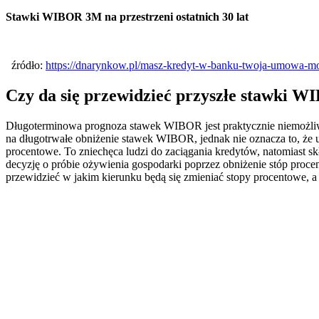
Stawki WIBOR 3M na przestrzeni ostatnich 30 lat
źródło:
https://dnarynkow.pl/masz-kredyt-w-banku-twoja-umowa-mo
Czy da się przewidzieć przyszłe stawki 
Długoterminowa prognoza stawek WIBOR jest praktycznie niemożliwa.
na długotrwałe obniżenie stawek WIBOR, jednak nie oznacza to, że 
procentowe. To zniechęca ludzi do zaciągania kredytów, natomiast sk
decyzję o próbie ożywienia gospodarki poprzez obniżenie stóp proce
przewidzieć w jakim kierunku będą się zmieniać stopy procentowe,