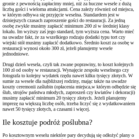
gronie z pewnością zapłacimy mniej, niż za huczne wesele z dużą
liczbą gości i wieloma atrakcjami. Cena zależy również od miejsca,
w którym odbywa się przyjęcie weselna. Standardem jest w
dzisiejszych czasach zaproszenie gości do restauracji. Za jedną
osobę zwykle musimy zapłacić minimum 200 zł w średniej klasy
lokalu. Im wyższy zaś jego standard, tym wyższa cena. Warto mieć
na uwadze fakt, że za wszelkiego rodzaju dodatki typu tort czy
wiejski stół musimy zapłacić dodatkowo. Średnio koszt za osobę w
restauracji wynosi około 300 zł, jeżeli planujemy wesele
jednodniowe.
Drugi dzień wesela, czyli tak zwane poprawiny, to koszt kolejnych
100 zł od osoby w restauracji. Wynajęcie zespołu weselnego czy
fotografa to kolejny wydatek rzędu nawet kilku tysięcy złotych. W
sumie za wesele dla najbliższej rodziny, mając także na uwadze
koszty ceremonii zaślubin (opłacenia miejsca,w którym odbędzie się
ślub, strojów państwa młodych, zaproszeń czy kwiatów i dekoracji)
musimy zapłacić minimum 20 tysięcy złotych. Jeżeli planujemy
imprezę na większą liczbę osób, trzeba liczyć się z wydatkowaniem
nawet 50 tysięcy złotych, a czasami i więcej.
Ile kosztuje podróż poślubna?
Po kosztownym weselu niektóre pary decydują się odłożyć plany o