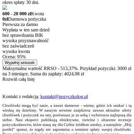
okres spłaty 30 dni.
600 - 20 000 zł
Kwota
0zł
Darmowa pożyczka
Pierwsza za darmo
Wypłata w ten sam dzień
bez sprawdzania BIK
wysoka przyznawalność
bez zaświadczeń
wysoka kwota
Ocena: 95%
Wypełnij wniosek
Maksymalna wartość RRSO - 513,37%. Przykład pożyczki: 3000 zł
na 3 miesiące. Suma do zapłaty: 4024,98 zł
Rozwiń całą listę
Kontakt z redakcją:
kontakt@pozyczkolog.pl
Chwilówki mogą być tanie, a nawet darmowe - wiemy, gdzie ich szukać i tą
wiedzą się dzielimy. W naszym serwisie znajdziesz zawsze aktualne oferty
chwilówek i pożyczek na raty, porównasz je ze sobą i wybierzesz najlepszą dla
siebie. Nasi eksperci publikują obiektywne, rzetelne i obszerne recenzje
pożyczkodawców, które staną się dla Ciebie źródłem wiedzy, a narzędzie „Mój
portfel” sprawi, że nigdy nie zapomnisz o terminie spłaty swojej chwilówki.