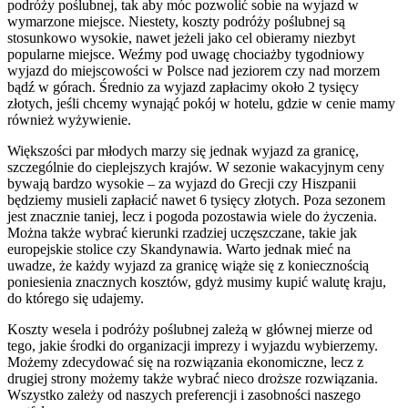
podróży poślubnej, tak aby móc pozwolić sobie na wyjazd w
wymarzone miejsce. Niestety, koszty podróży poślubnej są
stosunkowo wysokie, nawet jeżeli jako cel obieramy niezbyt
popularne miejsce. Weźmy pod uwagę chociażby tygodniowy
wyjazd do miejscowości w Polsce nad jeziorem czy nad morzem
bądź w górach. Średnio za wyjazd zapłacimy około 2 tysięcy
złotych, jeśli chcemy wynająć pokój w hotelu, gdzie w cenie mamy
również wyżywienie.
Większości par młodych marzy się jednak wyjazd za granicę,
szczególnie do cieplejszych krajów. W sezonie wakacyjnym ceny
bywają bardzo wysokie – za wyjazd do Grecji czy Hiszpanii
będziemy musieli zapłacić nawet 6 tysięcy złotych. Poza sezonem
jest znacznie taniej, lecz i pogoda pozostawia wiele do życzenia.
Można także wybrać kierunki rzadziej uczęszczane, takie jak
europejskie stolice czy Skandynawia. Warto jednak mieć na
uwadze, że każdy wyjazd za granicę wiąże się z koniecznością
poniesienia znacznych kosztów, gdyż musimy kupić walutę kraju,
do którego się udajemy.
Koszty wesela i podróży poślubnej zależą w głównej mierze od
tego, jakie środki do organizacji imprezy i wyjazdu wybierzemy.
Możemy zdecydować się na rozwiązania ekonomiczne, lecz z
drugiej strony możemy także wybrać nieco droższe rozwiązania.
Wszystko zależy od naszych preferencji i zasobności naszego