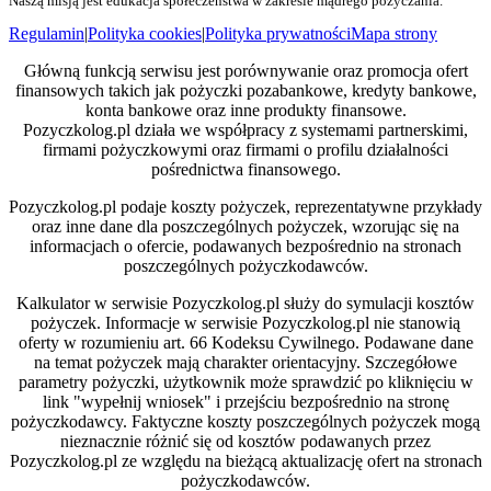
Naszą misją jest edukacja społeczeństwa w zakresie mądrego pożyczania.
Regulamin
|
Polityka cookies
|
Polityka prywatności
Mapa strony
Główną funkcją serwisu jest porównywanie oraz promocja ofert
finansowych takich jak pożyczki pozabankowe, kredyty bankowe,
konta bankowe oraz inne produkty finansowe.
Pozyczkolog.pl działa we współpracy z systemami partnerskimi,
firmami pożyczkowymi oraz firmami o profilu działalności
pośrednictwa finansowego.
Pozyczkolog.pl podaje koszty pożyczek, reprezentatywne przykłady
oraz inne dane dla poszczególnych pożyczek, wzorując się na
informacjach o ofercie, podawanych bezpośrednio na stronach
poszczególnych pożyczkodawców.
Kalkulator w serwisie Pozyczkolog.pl służy do symulacji kosztów
pożyczek. Informacje w serwisie Pozyczkolog.pl nie stanowią
oferty w rozumieniu art. 66 Kodeksu Cywilnego. Podawane dane
na temat pożyczek mają charakter orientacyjny. Szczegółowe
parametry pożyczki, użytkownik może sprawdzić po kliknięciu w
link "wypełnij wniosek" i przejściu bezpośrednio na stronę
pożyczkodawcy. Faktyczne koszty poszczególnych pożyczek mogą
nieznacznie różnić się od kosztów podawanych przez
Pozyczkolog.pl ze względu na bieżącą aktualizację ofert na stronach
pożyczkodawców.