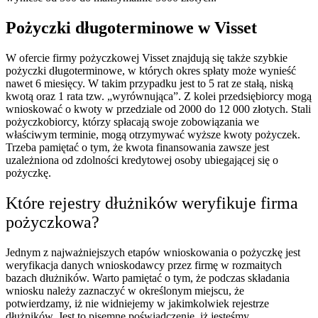
Pożyczki długoterminowe w Visset
W ofercie firmy pożyczkowej Visset znajdują się także szybkie
pożyczki długoterminowe, w których okres spłaty może wynieść
nawet 6 miesięcy. W takim przypadku jest to 5 rat ze stałą, niską
kwotą oraz 1 rata tzw. „wyrównująca”. Z kolei przedsiębiorcy mogą
wnioskować o kwoty w przedziale od 2000 do 12 000 złotych. Stali
pożyczkobiorcy, którzy spłacają swoje zobowiązania we
właściwym terminie, mogą otrzymywać wyższe kwoty pożyczek.
Trzeba pamiętać o tym, że kwota finansowania zawsze jest
uzależniona od zdolności kredytowej osoby ubiegającej się o
pożyczkę.
Które rejestry dłużników weryfikuje firma
pożyczkowa?
Jednym z najważniejszych etapów wnioskowania o pożyczkę jest
weryfikacja danych wnioskodawcy przez firmę w rozmaitych
bazach dłużników. Warto pamiętać o tym, że podczas składania
wniosku należy zaznaczyć w określonym miejscu, że
potwierdzamy, iż nie widniejemy w jakimkolwiek rejestrze
dłużników. Jest to pisemne poświadczenie, iż jesteśmy