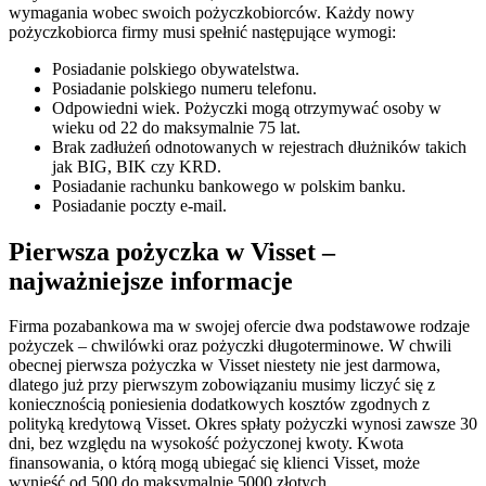
wymagania wobec swoich pożyczkobiorców. Każdy nowy
pożyczkobiorca firmy musi spełnić następujące wymogi:
Posiadanie polskiego obywatelstwa.
Posiadanie polskiego numeru telefonu.
Odpowiedni wiek. Pożyczki mogą otrzymywać osoby w
wieku od 22 do maksymalnie 75 lat.
Brak zadłużeń odnotowanych w rejestrach dłużników takich
jak BIG, BIK czy KRD.
Posiadanie rachunku bankowego w polskim banku.
Posiadanie poczty e-mail.
Pierwsza pożyczka w Visset –
najważniejsze informacje
Firma pozabankowa ma w swojej ofercie dwa podstawowe rodzaje
pożyczek – chwilówki oraz pożyczki długoterminowe. W chwili
obecnej pierwsza pożyczka w Visset niestety nie jest darmowa,
dlatego już przy pierwszym zobowiązaniu musimy liczyć się z
koniecznością poniesienia dodatkowych kosztów zgodnych z
polityką kredytową Visset. Okres spłaty pożyczki wynosi zawsze 30
dni, bez względu na wysokość pożyczonej kwoty. Kwota
finansowania, o którą mogą ubiegać się klienci Visset, może
wynieść od 500 do maksymalnie 5000 złotych.