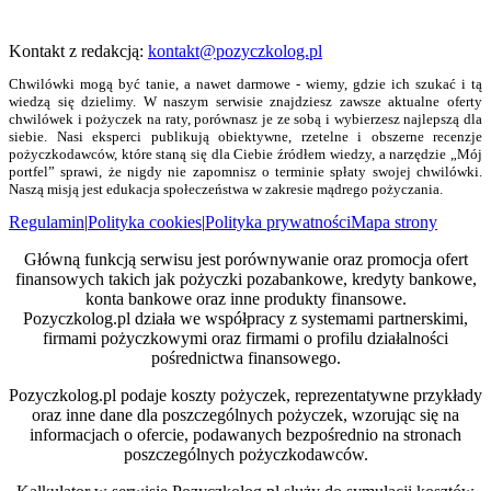
Kontakt z redakcją:
kontakt@pozyczkolog.pl
Chwilówki mogą być tanie, a nawet darmowe - wiemy, gdzie ich szukać i tą
wiedzą się dzielimy. W naszym serwisie znajdziesz zawsze aktualne oferty
chwilówek i pożyczek na raty, porównasz je ze sobą i wybierzesz najlepszą dla
siebie. Nasi eksperci publikują obiektywne, rzetelne i obszerne recenzje
pożyczkodawców, które staną się dla Ciebie źródłem wiedzy, a narzędzie „Mój
portfel” sprawi, że nigdy nie zapomnisz o terminie spłaty swojej chwilówki.
Naszą misją jest edukacja społeczeństwa w zakresie mądrego pożyczania.
Regulamin
|
Polityka cookies
|
Polityka prywatności
Mapa strony
Główną funkcją serwisu jest porównywanie oraz promocja ofert
finansowych takich jak pożyczki pozabankowe, kredyty bankowe,
konta bankowe oraz inne produkty finansowe.
Pozyczkolog.pl działa we współpracy z systemami partnerskimi,
firmami pożyczkowymi oraz firmami o profilu działalności
pośrednictwa finansowego.
Pozyczkolog.pl podaje koszty pożyczek, reprezentatywne przykłady
oraz inne dane dla poszczególnych pożyczek, wzorując się na
informacjach o ofercie, podawanych bezpośrednio na stronach
poszczególnych pożyczkodawców.