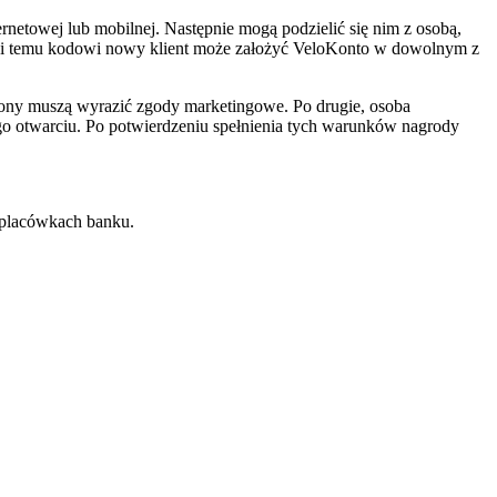
netowej lub mobilnej. Następnie mogą podzielić się nim z osobą,
ięki temu kodowi nowy klient może założyć VeloKonto w dowolnym z
rony muszą wyrazić zgody marketingowe. Po drugie, osoba
go otwarciu. Po potwierdzeniu spełnienia tych warunków nagrody
w placówkach banku.