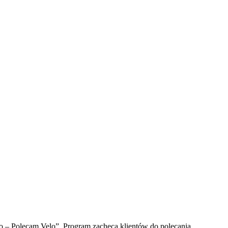
o – Polecam Velo”. Program zachęca klientów do polecania