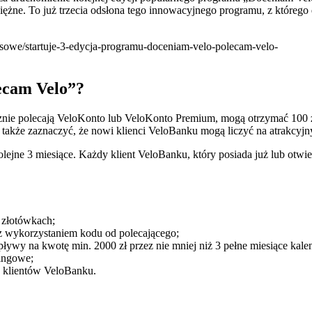
żne. To już trzecia odsłona tego innowacyjnego programu, z którego d
rasowe/startuje-3-edycja-programu-doceniam-velo-polecam-velo-
ecam Velo”?
nie polecają VeloKonto lub VeloKonto Premium, mogą otrzymać 100 zł 
także zaznaczyć, że nowi klienci VeloBanku mogą liczyć na atrakcyjn
olejne 3 miesiące. Każdy klient VeloBanku, który posiada już lub otwi
 złotówkach;
z wykorzystaniem kodu od polecającego;
wy na kwotę min. 2000 zł przez nie mniej niż 3 pełne miesiące kale
tingowe;
h klientów VeloBanku.