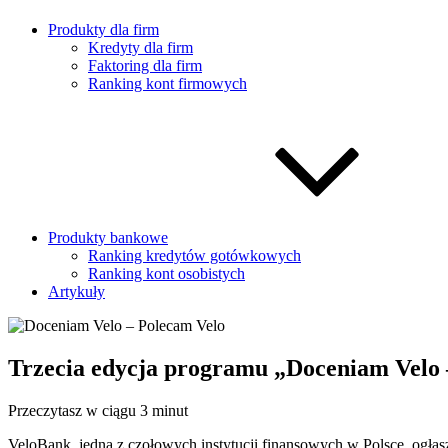
Produkty dla firm
Kredyty dla firm
Faktoring dla firm
Ranking kont firmowych
Produkty bankowe
Ranking kredytów gotówkowych
Ranking kont osobistych
Artykuły
Trzecia edycja programu „Doceniam Velo
Przeczytasz w ciągu 3 minut
VeloBank, jedna z czołowych instytucji finansowych w Polsce, ogła