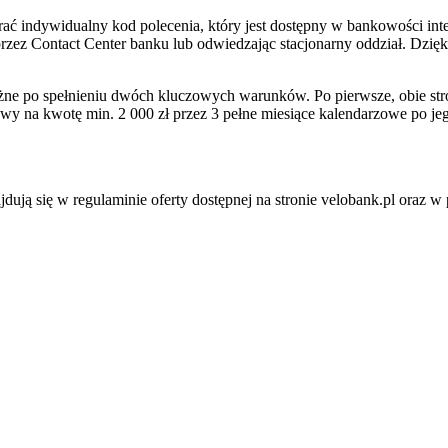
ć indywidualny kod polecenia, który jest dostępny w bankowości inter
przez Contact Center banku lub odwiedzając stacjonarny oddział. Dz
ężne po spełnieniu dwóch kluczowych warunków. Po pierwsze, obie st
y na kwotę min. 2 000 zł przez 3 pełne miesiące kalendarzowe po je
ują się w regulaminie oferty dostępnej na stronie velobank.pl oraz 