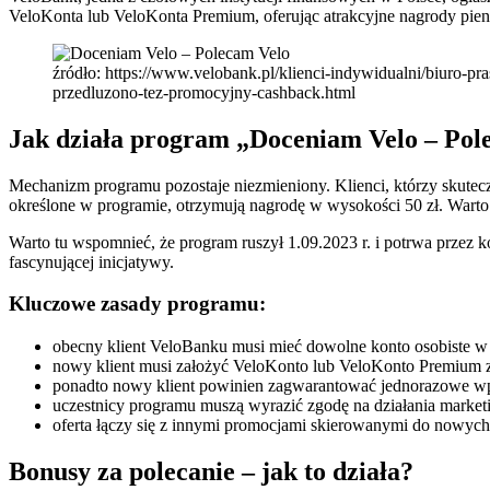
VeloKonta lub VeloKonta Premium, oferując atrakcyjne nagrody pienię
źródło: https://www.velobank.pl/klienci-indywidualni/biuro-p
przedluzono-tez-promocyjny-cashback.html
Jak działa program „Doceniam Velo – Pol
Mechanizm programu pozostaje niezmieniony. Klienci, którzy skutecz
określone w programie, otrzymują nagrodę w wysokości 50 zł. Warto 
Warto tu wspomnieć, że program ruszył 1.09.2023 r. i potrwa przez k
fascynującej inicjatywy.
Kluczowe zasady programu:
obecny klient VeloBanku musi mieć dowolne konto osobiste w
nowy klient musi założyć VeloKonto lub VeloKonto Premium 
ponadto nowy klient powinien zagwarantować jednorazowe wpły
uczestnicy programu muszą wyrazić zgodę na działania marke
oferta łączy się z innymi promocjami skierowanymi do nowyc
Bonusy za polecanie – jak to działa?