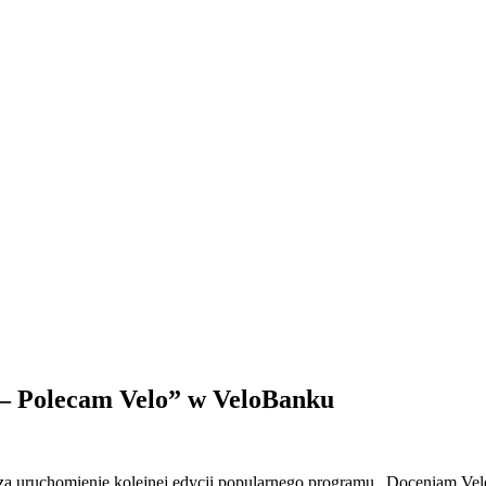
 – Polecam Velo” w VeloBanku
sza uruchomienie kolejnej edycji popularnego programu „Doceniam Vel