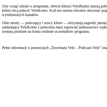
Aby wziąć udział w programie, obecni klienci VeloBanku muszą pobra
której chcą polecić VeloKonto. Kod ten można również otrzymać po
wymienionych kanałów.
Obie strony — polecający i nowy klient — otrzymują nagrody pieni
zakładająca VeloKonto z polecenia musi zapewnić jednorazowe wpływ
zostaną przelane na konta osobiste uczestników programu.
Pełne informacje o promocjach „Doceniam Velo – Polecam Velo” znajd