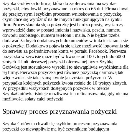
Szybka Gotówka to firma, która do zaoferowania ma szybkie
pożyczki, chwilówki przyznawane na okres do 65 dni. Firma chwali
się przejrzystym i szybkim procesem wnioskowania o pożyczkę,
czym chce się wyróżnić na tle innych funkcjonujących na rynku
firm. Proces starania się o pożyczkę jest bardzo prosty, wystarczy
wprowadzić dane w postaci imienia i nazwiska, peselu, numeru
dowodu osobistego, numeru telefonu i maila. Nie będzie trzeba
dodawać żadnych dodatkowych dokumentów w trakcie starania się
o pożyczkę. Dodatkowo pojawia się także możliwość logowania się
do serwisu za pośrednictwem konta w portalu Facebook. Pierwsza
pożyczka w serwisie może być w kwocie od 100 złotych do 6000
złotych. Limit pierwszej pożyczki oferowanej przez Szybką
Gotówkę jest stosunkowo wysoki i to niewątpliwie wyróżnienie dla
tej firmy. Pierwsza pożyczka jest również pożyczką darmową tak
więc zwraca się taką samą kwotę jak została pożyczona. W
przypadku kolejnych pożyczek kwota rośnie do 10 tysięcy złotych.
W przypadku wszystkich dostępnych pożyczek w ofercie
SzybkaGotówka istnieje możliwość ich refinansowania, gdy nie ma
możliwości spłaty całej pożyczki.
Sprawny proces przyznawania pożyczki
Szybka Gotówka chwali się szybkim procesem przyznawania
pożyczki co niewątpliwie ma być czynnikiem budującym