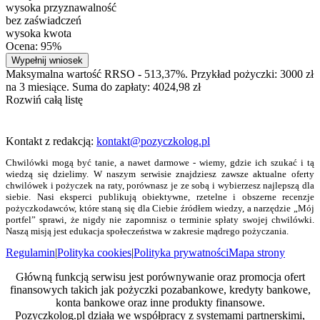
wysoka przyznawalność
bez zaświadczeń
wysoka kwota
Ocena: 95%
Wypełnij wniosek
Maksymalna wartość RRSO - 513,37%. Przykład pożyczki: 3000 zł
na 3 miesiące. Suma do zapłaty: 4024,98 zł
Rozwiń całą listę
Kontakt z redakcją:
kontakt@pozyczkolog.pl
Chwilówki mogą być tanie, a nawet darmowe - wiemy, gdzie ich szukać i tą
wiedzą się dzielimy. W naszym serwisie znajdziesz zawsze aktualne oferty
chwilówek i pożyczek na raty, porównasz je ze sobą i wybierzesz najlepszą dla
siebie. Nasi eksperci publikują obiektywne, rzetelne i obszerne recenzje
pożyczkodawców, które staną się dla Ciebie źródłem wiedzy, a narzędzie „Mój
portfel” sprawi, że nigdy nie zapomnisz o terminie spłaty swojej chwilówki.
Naszą misją jest edukacja społeczeństwa w zakresie mądrego pożyczania.
Regulamin
|
Polityka cookies
|
Polityka prywatności
Mapa strony
Główną funkcją serwisu jest porównywanie oraz promocja ofert
finansowych takich jak pożyczki pozabankowe, kredyty bankowe,
konta bankowe oraz inne produkty finansowe.
Pozyczkolog.pl działa we współpracy z systemami partnerskimi,