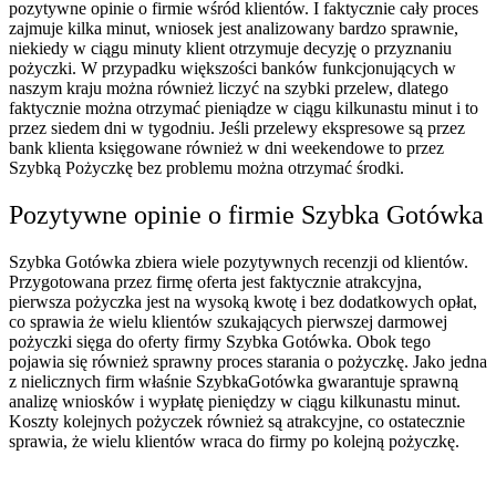
pozytywne opinie o firmie wśród klientów. I faktycznie cały proces
zajmuje kilka minut, wniosek jest analizowany bardzo sprawnie,
niekiedy w ciągu minuty klient otrzymuje decyzję o przyznaniu
pożyczki. W przypadku większości banków funkcjonujących w
naszym kraju można również liczyć na szybki przelew, dlatego
faktycznie można otrzymać pieniądze w ciągu kilkunastu minut i to
przez siedem dni w tygodniu. Jeśli przelewy ekspresowe są przez
bank klienta księgowane również w dni weekendowe to przez
Szybką Pożyczkę bez problemu można otrzymać środki.
Pozytywne opinie o firmie Szybka Gotówka
Szybka Gotówka zbiera wiele pozytywnych recenzji od klientów.
Przygotowana przez firmę oferta jest faktycznie atrakcyjna,
pierwsza pożyczka jest na wysoką kwotę i bez dodatkowych opłat,
co sprawia że wielu klientów szukających pierwszej darmowej
pożyczki sięga do oferty firmy Szybka Gotówka. Obok tego
pojawia się również sprawny proces starania o pożyczkę. Jako jedna
z nielicznych firm właśnie SzybkaGotówka gwarantuje sprawną
analizę wniosków i wypłatę pieniędzy w ciągu kilkunastu minut.
Koszty kolejnych pożyczek również są atrakcyjne, co ostatecznie
sprawia, że wielu klientów wraca do firmy po kolejną pożyczkę.