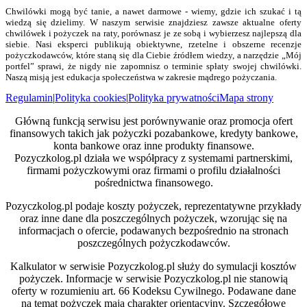
Chwilówki mogą być tanie, a nawet darmowe - wiemy, gdzie ich szukać i tą
wiedzą się dzielimy. W naszym serwisie znajdziesz zawsze aktualne oferty
chwilówek i pożyczek na raty, porównasz je ze sobą i wybierzesz najlepszą dla
siebie. Nasi eksperci publikują obiektywne, rzetelne i obszerne recenzje
pożyczkodawców, które staną się dla Ciebie źródłem wiedzy, a narzędzie „Mój
portfel” sprawi, że nigdy nie zapomnisz o terminie spłaty swojej chwilówki.
Naszą misją jest edukacja społeczeństwa w zakresie mądrego pożyczania.
Regulamin
|
Polityka cookies
|
Polityka prywatności
Mapa strony
Główną funkcją serwisu jest porównywanie oraz promocja ofert
finansowych takich jak pożyczki pozabankowe, kredyty bankowe,
konta bankowe oraz inne produkty finansowe.
Pozyczkolog.pl działa we współpracy z systemami partnerskimi,
firmami pożyczkowymi oraz firmami o profilu działalności
pośrednictwa finansowego.
Pozyczkolog.pl podaje koszty pożyczek, reprezentatywne przykłady
oraz inne dane dla poszczególnych pożyczek, wzorując się na
informacjach o ofercie, podawanych bezpośrednio na stronach
poszczególnych pożyczkodawców.
Kalkulator w serwisie Pozyczkolog.pl służy do symulacji kosztów
pożyczek. Informacje w serwisie Pozyczkolog.pl nie stanowią
oferty w rozumieniu art. 66 Kodeksu Cywilnego. Podawane dane
na temat pożyczek mają charakter orientacyjny. Szczegółowe