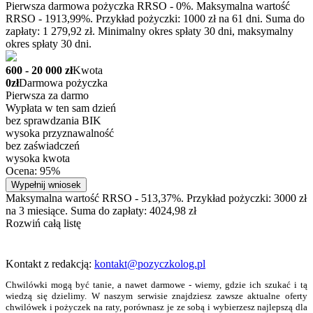
Pierwsza darmowa pożyczka RRSO - 0%. Maksymalna wartość
RRSO - 1913,99%. Przykład pożyczki: 1000 zł na 61 dni. Suma do
zapłaty: 1 279,92 zł. Minimalny okres spłaty 30 dni, maksymalny
okres spłaty 30 dni.
600 - 20 000 zł
Kwota
0zł
Darmowa pożyczka
Pierwsza za darmo
Wypłata w ten sam dzień
bez sprawdzania BIK
wysoka przyznawalność
bez zaświadczeń
wysoka kwota
Ocena: 95%
Wypełnij wniosek
Maksymalna wartość RRSO - 513,37%. Przykład pożyczki: 3000 zł
na 3 miesiące. Suma do zapłaty: 4024,98 zł
Rozwiń całą listę
Kontakt z redakcją:
kontakt@pozyczkolog.pl
Chwilówki mogą być tanie, a nawet darmowe - wiemy, gdzie ich szukać i tą
wiedzą się dzielimy. W naszym serwisie znajdziesz zawsze aktualne oferty
chwilówek i pożyczek na raty, porównasz je ze sobą i wybierzesz najlepszą dla