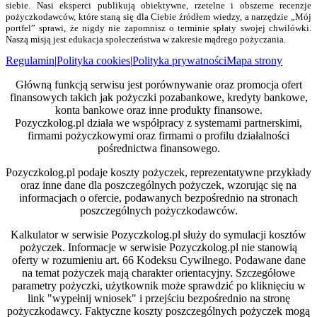
siebie. Nasi eksperci publikują obiektywne, rzetelne i obszerne recenzje
pożyczkodawców, które staną się dla Ciebie źródłem wiedzy, a narzędzie „Mój
portfel” sprawi, że nigdy nie zapomnisz o terminie spłaty swojej chwilówki.
Naszą misją jest edukacja społeczeństwa w zakresie mądrego pożyczania.
Regulamin
|
Polityka cookies
|
Polityka prywatności
Mapa strony
Główną funkcją serwisu jest porównywanie oraz promocja ofert
finansowych takich jak pożyczki pozabankowe, kredyty bankowe,
konta bankowe oraz inne produkty finansowe.
Pozyczkolog.pl działa we współpracy z systemami partnerskimi,
firmami pożyczkowymi oraz firmami o profilu działalności
pośrednictwa finansowego.
Pozyczkolog.pl podaje koszty pożyczek, reprezentatywne przykłady
oraz inne dane dla poszczególnych pożyczek, wzorując się na
informacjach o ofercie, podawanych bezpośrednio na stronach
poszczególnych pożyczkodawców.
Kalkulator w serwisie Pozyczkolog.pl służy do symulacji kosztów
pożyczek. Informacje w serwisie Pozyczkolog.pl nie stanowią
oferty w rozumieniu art. 66 Kodeksu Cywilnego. Podawane dane
na temat pożyczek mają charakter orientacyjny. Szczegółowe
parametry pożyczki, użytkownik może sprawdzić po kliknięciu w
link "wypełnij wniosek" i przejściu bezpośrednio na stronę
pożyczkodawcy. Faktyczne koszty poszczególnych pożyczek mogą