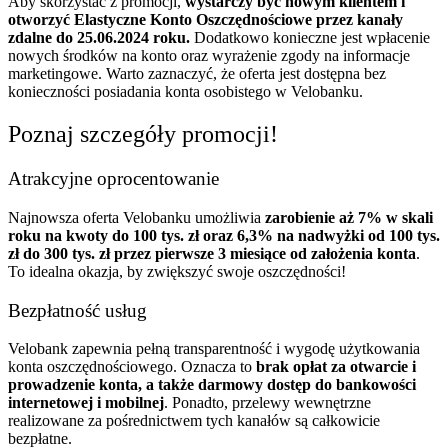
Aby skorzystać z promocji,
wystarczy być nowym klientem i
otworzyć Elastyczne Konto Oszczędnościowe przez kanały
zdalne do 25.06.2024 roku.
Dodatkowo konieczne jest wpłacenie
nowych środków na konto oraz wyrażenie zgody na informacje
marketingowe. Warto zaznaczyć, że oferta jest dostępna bez
konieczności posiadania konta osobistego w Velobanku.
Poznaj szczegóły promocji!
Atrakcyjne oprocentowanie
Najnowsza oferta Velobanku umożliwia
zarobienie aż 7% w skali
roku na kwoty do 100 tys. zł oraz 6,3% na nadwyżki od 100 tys.
zł do 300 tys. zł przez pierwsze 3 miesiące od założenia konta
.
To idealna okazja, by zwiększyć swoje oszczędności!
Bezpłatność usług
Velobank zapewnia pełną transparentność i wygodę użytkowania
konta oszczędnościowego. Oznacza to
brak opłat za otwarcie i
prowadzenie konta, a także darmowy dostęp do bankowości
internetowej i mobilnej
. Ponadto, przelewy wewnętrzne
realizowane za pośrednictwem tych kanałów są całkowicie
bezpłatne.