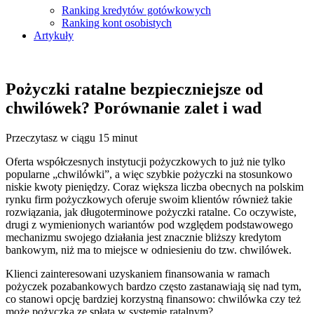
Ranking kredytów gotówkowych
Ranking kont osobistych
Artykuły
Pożyczki ratalne bezpieczniejsze od
chwilówek? Porównanie zalet i wad
Przeczytasz w ciągu 15 minut
Oferta współczesnych instytucji pożyczkowych to już nie tylko
popularne „chwilówki”, a więc szybkie pożyczki na stosunkowo
niskie kwoty pieniędzy. Coraz większa liczba obecnych na polskim
rynku firm pożyczkowych oferuje swoim klientów również takie
rozwiązania, jak długoterminowe pożyczki ratalne. Co oczywiste,
drugi z wymienionych wariantów pod względem podstawowego
mechanizmu swojego działania jest znacznie bliższy kredytom
bankowym, niż ma to miejsce w odniesieniu do tzw. chwilówek.
Klienci zainteresowani uzyskaniem finansowania w ramach
pożyczek pozabankowych bardzo często zastanawiają się nad tym,
co stanowi opcję bardziej korzystną finansowo: chwilówka czy też
może pożyczka ze spłatą w systemie ratalnym?