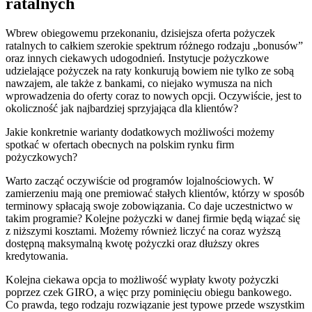
ratalnych
Wbrew obiegowemu przekonaniu, dzisiejsza oferta pożyczek
ratalnych to całkiem szerokie spektrum różnego rodzaju „bonusów”
oraz innych ciekawych udogodnień. Instytucje pożyczkowe
udzielające pożyczek na raty konkurują bowiem nie tylko ze sobą
nawzajem, ale także z bankami, co niejako wymusza na nich
wprowadzenia do oferty coraz to nowych opcji. Oczywiście, jest to
okoliczność jak najbardziej sprzyjająca dla klientów?
Jakie konkretnie warianty dodatkowych możliwości możemy
spotkać w ofertach obecnych na polskim rynku firm
pożyczkowych?
Warto zacząć oczywiście od programów lojalnościowych. W
zamierzeniu mają one premiować stałych klientów, którzy w sposób
terminowy spłacają swoje zobowiązania. Co daje uczestnictwo w
takim programie? Kolejne pożyczki w danej firmie będą wiązać się
z niższymi kosztami. Możemy również liczyć na coraz wyższą
dostępną maksymalną kwotę pożyczki oraz dłuższy okres
kredytowania.
Kolejna ciekawa opcja to możliwość wypłaty kwoty pożyczki
poprzez czek GIRO, a więc przy pominięciu obiegu bankowego.
Co prawda, tego rodzaju rozwiązanie jest typowe przede wszystkim