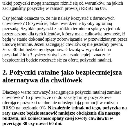
takiej pożyczki mogą znacząco różnić się od warunków, na jakich
zaciągaliśmy pożyczkę w ramach prowizji RRSO na 0%.
Czy jednak oznacza to, że nie należy korzystać z darmowych
chwilówek? Oczywiście, takie twierdzenie byłoby ogromną
przesadą. Szybkie pożyczki z krótkim terminem spłaty są jednak
przeznaczone dla tych klientów, którzy mają całkowitą pewność, iż
będą w stanie dokonać spłaty zobowiązania w przewidzianym przez
umowę terminie. Jeżeli zaciągając chwilówkę nie jesteśmy pewni,
że za 30 dni będziemy dysponować kwotą w wysokości na
przykład 2 lub 3 tysięcy złotych- znacznie lepiej i znacznie
bezpieczniej będzie rozejrzeć się za ofertą pożyczki ratalnej.
2. Pożyczki ratalne jako bezpieczniejsza
alternatywa dla chwilówek
Dlaczego warto rozważyć zaciągnięcie pożyczki ratalnej zamiast
chwilówki? To prawda, że co do zasady firmy pożyczkowe
oferujące pożyczki ratalne nie udostępniają promocji w rodzaju
RRSO na poziomie 0%.
Niezależnie jednak od tego, pożyczka na
raty zawsze będzie stanowić mniejsze obciążenie dla naszego
budżetu, niż konieczność spłaty całej kwoty chwilówki w
przeciągu 30 czy nawet 60 dni.