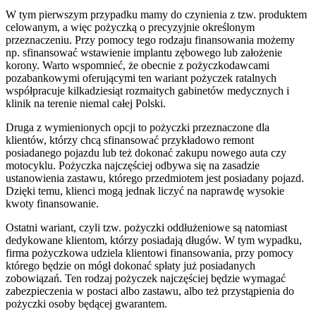
W tym pierwszym przypadku mamy do czynienia z tzw. produktem
celowanym, a więc pożyczką o precyzyjnie określonym
przeznaczeniu. Przy pomocy tego rodzaju finansowania możemy
np. sfinansować wstawienie implantu zębowego lub założenie
korony. Warto wspomnieć, że obecnie z pożyczkodawcami
pozabankowymi oferującymi ten wariant pożyczek ratalnych
współpracuje kilkadziesiąt rozmaitych gabinetów medycznych i
klinik na terenie niemal całej Polski.
Druga z wymienionych opcji to pożyczki przeznaczone dla
klientów, którzy chcą sfinansować przykładowo remont
posiadanego pojazdu lub też dokonać zakupu nowego auta czy
motocyklu. Pożyczka najczęściej odbywa się na zasadzie
ustanowienia zastawu, którego przedmiotem jest posiadany pojazd.
Dzięki temu, klienci mogą jednak liczyć na naprawdę wysokie
kwoty finansowanie.
Ostatni wariant, czyli tzw. pożyczki oddłużeniowe są natomiast
dedykowane klientom, którzy posiadają długów. W tym wypadku,
firma pożyczkowa udziela klientowi finansowania, przy pomocy
którego będzie on mógł dokonać spłaty już posiadanych
zobowiązań. Ten rodzaj pożyczek najczęściej będzie wymagać
zabezpieczenia w postaci albo zastawu, albo też przystąpienia do
pożyczki osoby będącej gwarantem.