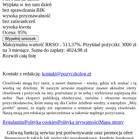
Wypłata w ten sam dzień
bez sprawdzania BIK
wysoka przyznawalność
bez zaświadczeń
wysoka kwota
Ocena: 95%
Wypełnij wniosek
Maksymalna wartość RRSO - 513,37%. Przykład pożyczki: 3000 zł
na 3 miesiące. Suma do zapłaty: 4024,98 zł
Rozwiń całą listę
Kontakt z redakcją:
kontakt@pozyczkolog.pl
Chwilówki mogą być tanie, a nawet darmowe - wiemy, gdzie ich szukać i tą
wiedzą się dzielimy. W naszym serwisie znajdziesz zawsze aktualne oferty
chwilówek i pożyczek na raty, porównasz je ze sobą i wybierzesz najlepszą dla
siebie. Nasi eksperci publikują obiektywne, rzetelne i obszerne recenzje
pożyczkodawców, które staną się dla Ciebie źródłem wiedzy, a narzędzie „Mój
portfel” sprawi, że nigdy nie zapomnisz o terminie spłaty swojej chwilówki.
Naszą misją jest edukacja społeczeństwa w zakresie mądrego pożyczania.
Regulamin
|
Polityka cookies
|
Polityka prywatności
Mapa strony
Główną funkcją serwisu jest porównywanie oraz promocja ofert
finansowych takich jak pożyczki pozabankowe, kredyty bankowe,