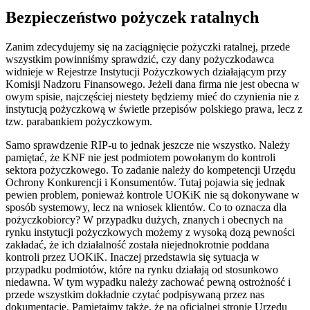
Bezpieczeństwo pożyczek ratalnych
Zanim zdecydujemy się na zaciągnięcie pożyczki ratalnej, przede
wszystkim powinniśmy sprawdzić, czy dany pożyczkodawca
widnieje w Rejestrze Instytucji Pożyczkowych działającym przy
Komisji Nadzoru Finansowego. Jeżeli dana firma nie jest obecna w
owym spisie, najczęściej niestety będziemy mieć do czynienia nie z
instytucją pożyczkową w świetle przepisów polskiego prawa, lecz z
tzw. parabankiem pożyczkowym.
Samo sprawdzenie RIP-u to jednak jeszcze nie wszystko. Należy
pamiętać, że KNF nie jest podmiotem powołanym do kontroli
sektora pożyczkowego. To zadanie należy do kompetencji Urzędu
Ochrony Konkurencji i Konsumentów. Tutaj pojawia się jednak
pewien problem, ponieważ kontrole UOKiK nie są dokonywane w
sposób systemowy, lecz na wniosek klientów. Co to oznacza dla
pożyczkobiorcy? W przypadku dużych, znanych i obecnych na
rynku instytucji pożyczkowych możemy z wysoką dozą pewności
zakładać, że ich działalność została niejednokrotnie poddana
kontroli przez UOKiK. Inaczej przedstawia się sytuacja w
przypadku podmiotów, które na rynku działają od stosunkowo
niedawna. W tym wypadku należy zachować pewną ostrożność i
przede wszystkim dokładnie czytać podpisywaną przez nas
dokumentację. Pamiętajmy także, że na oficjalnej stronie Urzędu