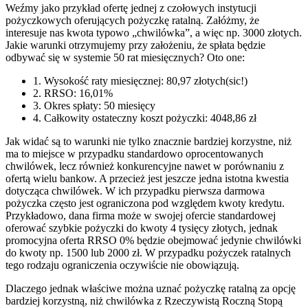
Weźmy jako przykład ofertę jednej z czołowych instytucji
pożyczkowych oferujących pożyczkę ratalną. Załóżmy, że
interesuje nas kwota typowo „chwilówka”, a więc np. 3000 złotych.
Jakie warunki otrzymujemy przy założeniu, że spłata będzie
odbywać się w systemie 50 rat miesięcznych? Oto one:
1. Wysokość raty miesięcznej: 80,97 złotych(sic!)
2. RRSO: 16,01%
3. Okres spłaty: 50 miesięcy
4. Całkowity ostateczny koszt pożyczki: 4048,86 zł
Jak widać są to warunki nie tylko znacznie bardziej korzystne, niż
ma to miejsce w przypadku standardowo oprocentowanych
chwilówek, lecz również konkurencyjne nawet w porównaniu z
ofertą wielu bankow. A przecież jest jeszcze jedna istotna kwestia
dotycząca chwilówek. W ich przypadku pierwsza darmowa
pożyczka często jest ograniczona pod względem kwoty kredytu.
Przykładowo, dana firma może w swojej ofercie standardowej
oferować szybkie pożyczki do kwoty 4 tysięcy złotych, jednak
promocyjna oferta RRSO 0% będzie obejmować jedynie chwilówki
do kwoty np. 1500 lub 2000 zł. W przypadku pożyczek ratalnych
tego rodzaju ograniczenia oczywiście nie obowiązują.
Dlaczego jednak właściwe można uznać pożyczkę ratalną za opcję
bardziej korzystną, niż chwilówka z Rzeczywistą Roczną Stopą