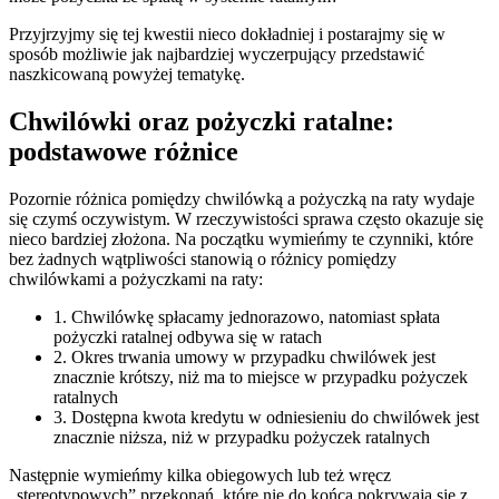
Przyjrzyjmy się tej kwestii nieco dokładniej i postarajmy się w
sposób możliwie jak najbardziej wyczerpujący przedstawić
naszkicowaną powyżej tematykę.
Chwilówki oraz pożyczki ratalne:
podstawowe różnice
Pozornie różnica pomiędzy chwilówką a pożyczką na raty wydaje
się czymś oczywistym. W rzeczywistości sprawa często okazuje się
nieco bardziej złożona. Na początku wymieńmy te czynniki, które
bez żadnych wątpliwości stanowią o różnicy pomiędzy
chwilówkami a pożyczkami na raty:
1. Chwilówkę spłacamy jednorazowo, natomiast spłata
pożyczki ratalnej odbywa się w ratach
2. Okres trwania umowy w przypadku chwilówek jest
znacznie krótszy, niż ma to miejsce w przypadku pożyczek
ratalnych
3. Dostępna kwota kredytu w odniesieniu do chwilówek jest
znacznie niższa, niż w przypadku pożyczek ratalnych
Następnie wymieńmy kilka obiegowych lub też wręcz
„stereotypowych” przekonań, które nie do końca pokrywają się z