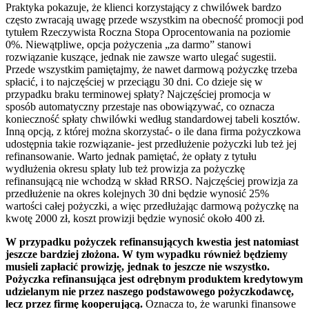
Praktyka pokazuje, że klienci korzystający z chwilówek bardzo
często zwracają uwagę przede wszystkim na obecność promocji pod
tytułem Rzeczywista Roczna Stopa Oprocentowania na poziomie
0%. Niewątpliwe, opcja pożyczenia „za darmo” stanowi
rozwiązanie kuszące, jednak nie zawsze warto ulegać sugestii.
Przede wszystkim pamiętajmy, że nawet darmową pożyczkę trzeba
spłacić, i to najczęściej w przeciągu 30 dni. Co dzieje się w
przypadku braku terminowej spłaty? Najczęściej promocja w
sposób automatyczny przestaje nas obowiązywać, co oznacza
konieczność spłaty chwilówki według standardowej tabeli kosztów.
Inną opcją, z której można skorzystać- o ile dana firma pożyczkowa
udostępnia takie rozwiązanie- jest przedłużenie pożyczki lub też jej
refinansowanie. Warto jednak pamiętać, że opłaty z tytułu
wydłużenia okresu spłaty lub też prowizja za pożyczkę
refinansującą nie wchodzą w skład RRSO. Najczęściej prowizja za
przedłużenie na okres kolejnych 30 dni będzie wynosić 25%
wartości całej pożyczki, a więc przedłużając darmową pożyczkę na
kwotę 2000 zł, koszt prowizji będzie wynosić około 400 zł.
W przypadku pożyczek refinansujących kwestia jest natomiast
jeszcze bardziej złożona. W tym wypadku również będziemy
musieli zapłacić prowizję, jednak to jeszcze nie wszystko.
Pożyczka refinansująca jest odrębnym produktem kredytowym
udzielanym nie przez naszego podstawowego pożyczkodawcę,
lecz przez firmę kooperującą.
Oznacza to, że warunki finansowe