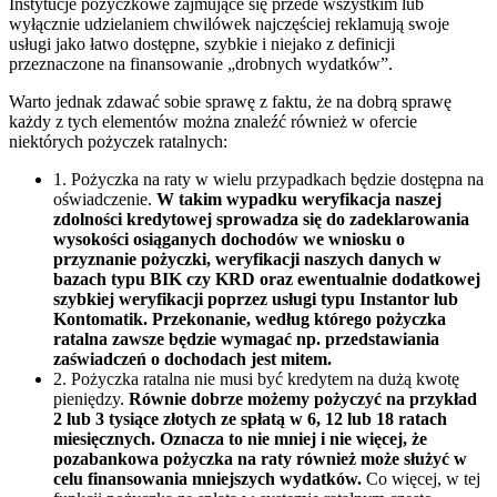
Instytucje pożyczkowe zajmujące się przede wszystkim lub
wyłącznie udzielaniem chwilówek najczęściej reklamują swoje
usługi jako łatwo dostępne, szybkie i niejako z definicji
przeznaczone na finansowanie „drobnych wydatków”.
Warto jednak zdawać sobie sprawę z faktu, że na dobrą sprawę
każdy z tych elementów można znaleźć również w ofercie
niektórych pożyczek ratalnych:
1. Pożyczka na raty w wielu przypadkach będzie dostępna na
oświadczenie.
W takim wypadku weryfikacja naszej
zdolności kredytowej sprowadza się do zadeklarowania
wysokości osiąganych dochodów we wniosku o
przyznanie pożyczki, weryfikacji naszych danych w
bazach typu BIK czy KRD oraz ewentualnie dodatkowej
szybkiej weryfikacji poprzez usługi typu Instantor lub
Kontomatik. Przekonanie, według którego pożyczka
ratalna zawsze będzie wymagać np. przedstawiania
zaświadczeń o dochodach jest mitem.
2. Pożyczka ratalna nie musi być kredytem na dużą kwotę
pieniędzy.
Równie dobrze możemy pożyczyć na przykład
2 lub 3 tysiące złotych ze spłatą w 6, 12 lub 18 ratach
miesięcznych. Oznacza to nie mniej i nie więcej, że
pozabankowa pożyczka na raty również może służyć w
celu finansowania mniejszych wydatków.
Co więcej, w tej