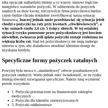
taka opcja jak najbardziej istnieje a co więcej- stanowi logiczne
następstwo warunków pożyczki. W odniesieniu do pożyczek
ratalnych na duże kwoty, rzeczywiście firma pożyczkowa bardzo
często będzie chciała dokładnie zweryfikować naszą sytuację
finansową.
Inaczej jednak może przedstawiać się sytuacja jeżeli
chodzi o pożyczki na raty przy kwotach „chwilówkowych”, a
więc sumach rzędu 3,4 czy 5 tysięcy złotych. W tej ostatniej
sytuacji ryzyko ponoszone przez pożyczkodawcę jest bowiem
niewielkie, zwłaszcza jeśli spłata pożyczki zostaje rozłożona na
większą liczbę rat.
Stąd też pożyczkodawcy nie mają żadnego
interesu w tym, aby dodatkowo utrudniać klientom dostęp do
uzyskania kredytu.
Specyficzne formy pożyczek ratalnych
Powyżej była mowa o „standardowej” ofercie pozabankowych
pożyczek ratalnych. Warto jednak mieć świadomość, że na rynku
istnieją również rozwiązania specyficzne. Należy tutaj wymienić
przede wszystkim:
1. Pożyczki przeznaczone na finansowanie zabiegów
medycznych
2. Pożyczki dla klientów zmotoryzowanych
3. Pożyczki oddłużeniowe