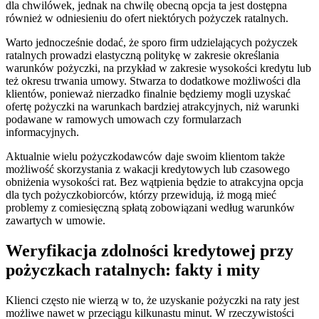
dla chwilówek, jednak na chwilę obecną opcja ta jest dostępna
również w odniesieniu do ofert niektórych pożyczek ratalnych.
Warto jednocześnie dodać, że sporo firm udzielających pożyczek
ratalnych prowadzi elastyczną politykę w zakresie określania
warunków pożyczki, na przykład w zakresie wysokości kredytu lub
też okresu trwania umowy. Stwarza to dodatkowe możliwości dla
klientów, ponieważ nierzadko finalnie będziemy mogli uzyskać
ofertę pożyczki na warunkach bardziej atrakcyjnych, niż warunki
podawane w ramowych umowach czy formularzach
informacyjnych.
Aktualnie wielu pożyczkodawców daje swoim klientom także
możliwość skorzystania z wakacji kredytowych lub czasowego
obniżenia wysokości rat. Bez wątpienia będzie to atrakcyjna opcja
dla tych pożyczkobiorców, którzy przewidują, iż mogą mieć
problemy z comiesięczną spłatą zobowiązani według warunków
zawartych w umowie.
Weryfikacja zdolności kredytowej przy
pożyczkach ratalnych: fakty i mity
Klienci często nie wierzą w to, że uzyskanie pożyczki na raty jest
możliwe nawet w przeciągu kilkunastu minut. W rzeczywistości