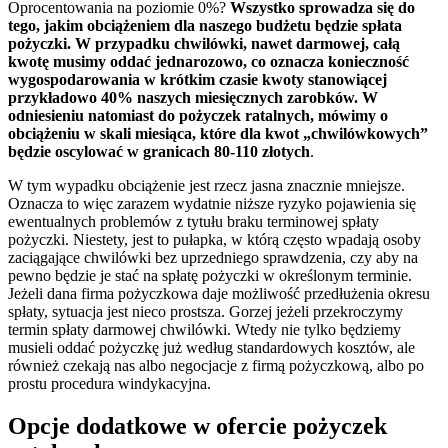
Oprocentowania na poziomie 0%?
Wszystko sprowadza się do
tego, jakim obciążeniem dla naszego budżetu będzie spłata
pożyczki. W przypadku chwilówki, nawet darmowej, całą
kwotę musimy oddać jednarozowo, co oznacza konieczność
wygospodarowania w krótkim czasie kwoty stanowiącej
przykładowo 40% naszych miesięcznych zarobków. W
odniesieniu natomiast do pożyczek ratalnych, mówimy o
obciążeniu w skali miesiąca, które dla kwot „chwilówkowych”
będzie oscylować w granicach 80-110 złotych
.
W tym wypadku obciążenie jest rzecz jasna znacznie mniejsze.
Oznacza to więc zarazem wydatnie niższe ryzyko pojawienia się
ewentualnych problemów z tytułu braku terminowej spłaty
pożyczki. Niestety, jest to pułapka, w którą często wpadają osoby
zaciągające chwilówki bez uprzedniego sprawdzenia, czy aby na
pewno będzie je stać na spłatę pożyczki w określonym terminie.
Jeżeli dana firma pożyczkowa daje możliwość przedłużenia okresu
spłaty, sytuacja jest nieco prostsza. Gorzej jeżeli przekroczymy
termin spłaty darmowej chwilówki. Wtedy nie tylko będziemy
musieli oddać pożyczkę już według standardowych kosztów, ale
również czekają nas albo negocjacje z firmą pożyczkową, albo po
prostu procedura windykacyjna.
Opcje dodatkowe w ofercie pożyczek