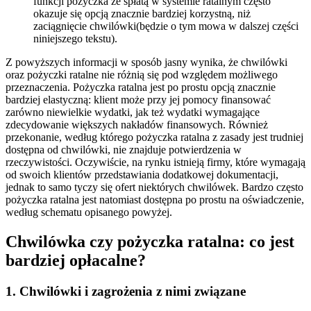
funkcji pożyczka ze spłatą w systemie ratalnym często
okazuje się opcją znacznie bardziej korzystną, niż
zaciągnięcie chwilówki(będzie o tym mowa w dalszej części
niniejszego tekstu).
Z powyższych informacji w sposób jasny wynika, że chwilówki
oraz pożyczki ratalne nie różnią się pod względem możliwego
przeznaczenia. Pożyczka ratalna jest po prostu opcją znacznie
bardziej elastyczną: klient może przy jej pomocy finansować
zarówno niewielkie wydatki, jak też wydatki wymagające
zdecydowanie większych nakładów finansowych. Również
przekonanie, według którego pożyczka ratalna z zasady jest trudniej
dostępna od chwilówki, nie znajduje potwierdzenia w
rzeczywistości. Oczywiście, na rynku istnieją firmy, które wymagają
od swoich klientów przedstawiania dodatkowej dokumentacji,
jednak to samo tyczy się ofert niektórych chwilówek. Bardzo często
pożyczka ratalna jest natomiast dostępna po prostu na oświadczenie,
według schematu opisanego powyżej.
Chwilówka czy pożyczka ratalna: co jest
bardziej opłacalne?
1. Chwilówki i zagrożenia z nimi związane