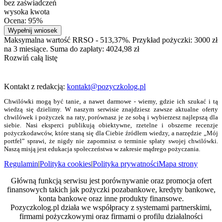
bez zaświadczeń
wysoka kwota
Ocena: 95%
Wypełnij wniosek
Maksymalna wartość RRSO - 513,37%. Przykład pożyczki: 3000 zł
na 3 miesiące. Suma do zapłaty: 4024,98 zł
Rozwiń całą listę
Kontakt z redakcją:
kontakt@pozyczkolog.pl
Chwilówki mogą być tanie, a nawet darmowe - wiemy, gdzie ich szukać i tą
wiedzą się dzielimy. W naszym serwisie znajdziesz zawsze aktualne oferty
chwilówek i pożyczek na raty, porównasz je ze sobą i wybierzesz najlepszą dla
siebie. Nasi eksperci publikują obiektywne, rzetelne i obszerne recenzje
pożyczkodawców, które staną się dla Ciebie źródłem wiedzy, a narzędzie „Mój
portfel” sprawi, że nigdy nie zapomnisz o terminie spłaty swojej chwilówki.
Naszą misją jest edukacja społeczeństwa w zakresie mądrego pożyczania.
Regulamin
|
Polityka cookies
|
Polityka prywatności
Mapa strony
Główną funkcją serwisu jest porównywanie oraz promocja ofert
finansowych takich jak pożyczki pozabankowe, kredyty bankowe,
konta bankowe oraz inne produkty finansowe.
Pozyczkolog.pl działa we współpracy z systemami partnerskimi,
firmami pożyczkowymi oraz firmami o profilu działalności