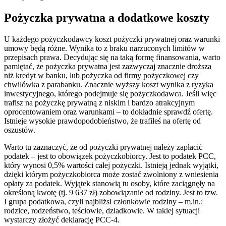
Pożyczka prywatna a dodatkowe koszty
U każdego pożyczkodawcy koszt pożyczki prywatnej oraz warunki
umowy będą różne. Wynika to z braku narzuconych limitów w
przepisach prawa. Decydując się na taką formę finansowania, warto
pamiętać, że pożyczka prywatna jest zazwyczaj znacznie droższa
niż kredyt w banku, lub pożyczka od firmy pożyczkowej czy
chwilówka z parabanku. Znacznie wyższy koszt wynika z ryzyka
inwestycyjnego, którego podejmuje się pożyczkodawca. Jeśli więc
trafisz na pożyczkę prywatną z niskim i bardzo atrakcyjnym
oprocentowaniem oraz warunkami – to dokładnie sprawdź ofertę.
Istnieje wysokie prawdopodobieństwo, że trafiłeś na ofertę od
oszustów.
Warto tu zaznaczyć, że od pożyczki prywatnej należy zapłacić
podatek – jest to obowiązek pożyczkobiorcy. Jest to podatek PCC,
który wynosi 0,5% wartości całej pożyczki. Istnieją jednak wyjątki,
dzięki którym pożyczkobiorca może zostać zwolniony z wniesienia
opłaty za podatek. Wyjątek stanowią tu osoby, które zaciągnęły na
określoną kwotę (tj. 9 637 zł) zobowiązanie od rodziny. Jest to tzw.
I grupa podatkowa, czyli najbliżsi członkowie rodziny – m.in.:
rodzice, rodzeństwo, teściowie, dziadkowie. W takiej sytuacji
wystarczy złożyć deklarację PCC-4.