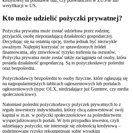
kredytowej na podstawie baz, czy poświadczeń w ZUS-ie lub
weryfikacji w US.
Kto może udzielić pożyczki prywatnej?
Pożyczka prywatna może zostać udzielona przez rodzinę,
przyjaciół, osobę nieposiadającą działalności gospodarczej.
Decydując się na ostatnią opcję, trzeba jednak być niezwykle
uważnym. Najlepiej korzystać ze sprawdzonych źródeł
finansowania, aby zniwelować ryzyko trafienia na oszustów.
Pożyczka prywatna może zostać także zaciągnięta od osoby, która
posiada działalność gospodarczą. Są to pożyczkodawcy pośredni
oraz bezpośredni.
Pożyczkodawcy bezpośredni to osoby fizyczne, które ogłaszają się
na najpopularniejszych tablicach ogłoszeniowych lub portalach
ogłoszeniowych (typu: OLX, niedziałające już Gumtree, czy media
społecznościowe).
Natomiast pośredni pożyczkodawcy pożyczek prywatnych to z
reguły inwestorzy indywidualni, którzy chcą zainwestować swój
kapitał w m.in. w pożyczki społecznościowe za pośrednictwem
wyspecjalizowanych portali. W tym przypadku inwestor, czyli
udzielający pożyczki, nie interesuje się zdolnością kredytową –
podejmowane ryzyko rekompensuje sobie wysokim