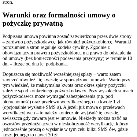
stron.
Warunki oraz formalności umowy o
pożyczkę prywatną
Podpisana umowa powinna zostać zatwierdzona przez dwie strony
– zarówno pożyczkodawcę, jak również pożyczkobiorcę. Warunki
porozumienia stron reguluje kodeks cywilny. Zgodnie z
obowiązującym prawem pożyczkobiorca ma prawo do odstąpienia
od umowy (bez konieczności podawania przyczyny) w terminie 10
dni – licząc od dna jej podpisania.
Dopuszcza się możliwość wcześniejszej spłaty – warto zatem
zawrzeć również i tę kwestię w sporządzonej umowie. Warto przy
tym wiedzieć, że maksymalna kwota oraz okres spłaty pożyczki
zależne są od konkretnego pożyczkodawcy. Przy wysokich sumach
pożyczkodawca może wymagać zabezpieczenia (np. pod
nieruchomość) oraz przelewu weryfikacyjnego na kwotę 1 zł
(opcjonalnie wysłanie SMS-a). A jeżeli już mowa o przelewach
weryfikacyjnych – to należy koniecznie wyjaśnić tę kwestię,
zwłaszcza gdy zawarta jest w umowie. Niekiedy można trafić na
oszustów przedłużających w nieskończoność weryfikację, którzy
jednocześnie proszą o wysłanie w tym celu kilku SMS-ów, gdzie
koszt jednego to nawet 30 zł.