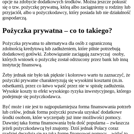
opcje na zdobycie dodatkowych środków. Można jeszcze pokusić
się o tzw. pożyczkę prywatną, którą albo zaciągniemy u rodziny lub
przyjaciół, albo u pożyczkodawcy, który posiada lub nie działalność
gospodarczą.
Pożyczka prywatna – co to takiego?
Pożyczka prywatna to alternatywa dla osób z ograniczoną
zdolnością kredytową lub zadłużeniem, które pilnie potrzebują
dodatkowej gotówki. Zobowiązanie zaciągają zazwyczaj osoby,
których wniosek o pożyczkę został odrzucony przez bank lub inną
instytucję finansową.
Żeby jednak nie było tak pięknie i kolorowo warto tu zaznaczyć, że
pożyczki prywatne charakteryzują się wysokimi kosztami (m.in.
odsetkami), przez co łatwo wpaść przez nie w spiralę zadłużenia.
Wysokie koszty to efekt wysokiego ryzyka inwestycyjnego, którego
podejmuje się pożyczkodawca.
Być może i nie jest to najpopularniejsza forma finansowania potrzeb
lub celów, jednak forma pożyczki pozwala uzyskać dodatkowe
środki osobom, które wyczerpały już inne możliwości pomocy.
Dawniej taka forma finansowania była dość popularna – zwłaszcza
jeżeli pożyczkodawcą był znajomy. Dziś jednak Polacy coraz
rzadziej decydują się na taką formę finansowej pomocy – widać to