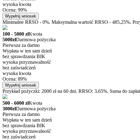
wysoka kwota
Ocena: 99%
Wypełnij wniosek
Minimalne RRSO - 0%. Maksymalna wartość RRSO - 485,25%. Przykła
100 - 5000 zł
Kwota
5000zł
Darmowa pożyczka
Pierwsza za darmo
Wypłata w ten sam dzień
bez sprawdzania BIK
wysoka przyznawalność
bez zaświadczeń
wysoka kwota
Ocena: 89%
Wypełnij wniosek
Przykład pożyczki: 2000 zł na 60 dni. RRSO: 3,65%. Suma do zapłat
500 - 6000 zł
Kwota
3000zł
Darmowa pożyczka
Pierwsza za darmo
Wypłata w ten sam dzień
bez sprawdzania BIK
wysoka przyznawalność
bez zaświadczeń