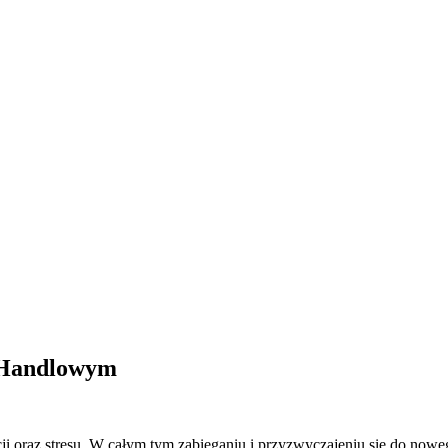
u Handlowym
ji oraz stresu. W całym tym zabieganiu i przyzwyczajeniu się do now