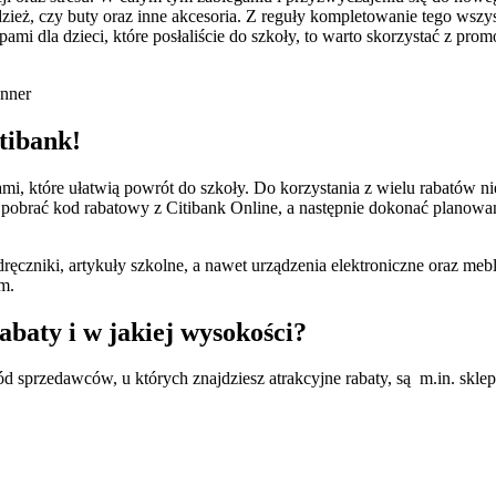
ż, czy buty oraz inne akcesoria. Z reguły kompletowanie tego wszys
pami dla dzieci, które posłaliście do szkoły, to warto skorzystać z pr
anner
tibank!
i, które ułatwią powrót do szkoły. Do korzystania z wielu rabatów nie
y pobrać kod rabatowy z Citibank Online, a następnie dokonać planow
dręczniki, artykuły szkolne, a nawet urządzenia elektroniczne oraz m
m.
baty i w jakiej wysokości?
ód sprzedawców, u których znajdziesz atrakcyjne rabaty, są m.in. sklep