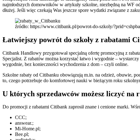
najmłodszych domowników w artykuły szkolne, niezbędną na WF odzie
dłużej. Jeśli więc czekają Was jeszcze spore wydatki związane z zaku
źródło: https://www.citibank.pl/powrot-do-szkoly/?prid=cshpb
Łatwiejszy powrót do szkoły z rabatami Ci
Citibank Handlowy przygotował specjalną ofertę promocyjną z rabatam
Specjalist. Z rabatów można korzystać łatwo i wygodnie – wystarcz
wygodnie, bez konieczności wychodzenia z dom – czyli online.
Szkolne rabaty od Citibanku obowiązują m.in. na odzież, obuwie, po
to, czego potrzebuje do komfortowej nauki w bieżącym roku szkolny
U których sprzedawców możesz liczyć na ra
Do promocji z rabatami Citibank zaprosił znane i cenione marki. Wśr
CCC;
answear.;
Mi-Home.pl;
Bee.pl;
audioteka;