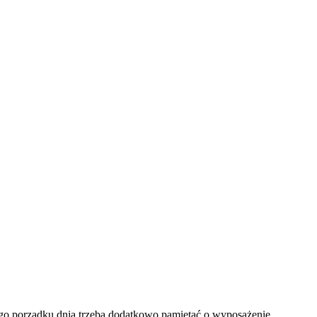
ego porządku dnia trzeba dodatkowo pamiętać o wyposażenie