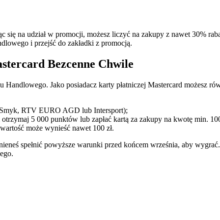
c się na udział w promocji, możesz liczyć na zakupy z nawet 30% raba
lowego i przejść do zakładki z promocją.
astercard Bezcenne Chwile
ku Handlowego. Jako posiadacz karty płatniczej Mastercard możesz rów
 Smyk, RTV EURO AGD lub Intersport);
otrzymaj 5 000 punktów lub zapłać kartą za zakupy na kwotę min. 100
wartość może wynieść nawet 100 zł.
owinieneś spełnić powyższe warunki przed końcem września, aby wygra
ego.