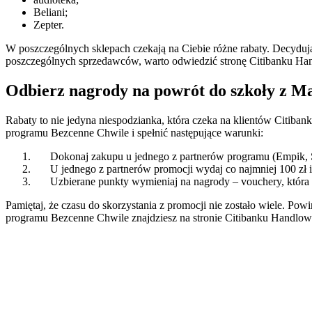
Beliani;
Zepter.
W poszczególnych sklepach czekają na Ciebie różne rabaty. Decydują
poszczególnych sprzedawców, warto odwiedzić stronę Citibanku Hand
Odbierz nagrody na powrót do szkoły z M
Rabaty to nie jedyna niespodzianka, która czeka na klientów Citiban
programu Bezcenne Chwile i spełnić następujące warunki:
Dokonaj zakupu u jednego z partnerów programu (Empik,
U jednego z partnerów promocji wydaj co najmniej 100 zł i 
Uzbierane punkty wymieniaj na nagrody – vouchery, która 
Pamiętaj, że czasu do skorzystania z promocji nie zostało wiele. P
programu Bezcenne Chwile znajdziesz na stronie Citibanku Handlow