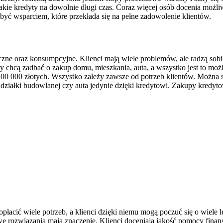
 takie kredyty na dowolnie długi czas. Coraz więcej osób docenia moż
 być wsparciem, które przekłada się na pełne zadowolenie klientów.
ne oraz konsumpcyjne. Klienci mają wiele problemów, ale radzą sobie 
lacy chcą zadbać o zakup domu, mieszkania, auta, a wszystko jest to mo
 000 złotych. Wszystko zależy zawsze od potrzeb klientów. Można sp
, działki budowlanej czy auta jedynie dzięki kredytowi. Zakupy kredy
łacić wiele potrzeb, a klienci dzięki niemu mogą poczuć się o wiele 
owe rozwiązania mają znaczenie. Klienci doceniają jakość pomocy finan