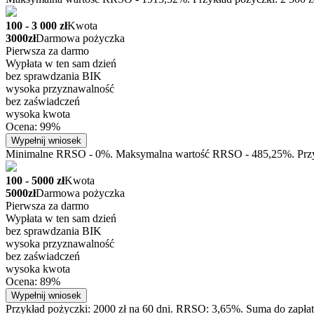
100 - 3 000 zł
Kwota
3000zł
Darmowa pożyczka
Pierwsza za darmo
Wypłata w ten sam dzień
bez sprawdzania BIK
wysoka przyznawalność
bez zaświadczeń
wysoka kwota
Ocena: 99%
Wypełnij wniosek
Minimalne RRSO - 0%. Maksymalna wartość RRSO - 485,25%. Przykła
100 - 5000 zł
Kwota
5000zł
Darmowa pożyczka
Pierwsza za darmo
Wypłata w ten sam dzień
bez sprawdzania BIK
wysoka przyznawalność
bez zaświadczeń
wysoka kwota
Ocena: 89%
Wypełnij wniosek
Przykład pożyczki: 2000 zł na 60 dni. RRSO: 3,65%. Suma do zapłat