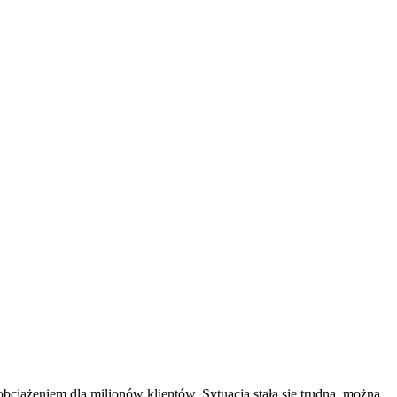
obciążeniem dla milionów klientów. Sytuacja stała się trudna, można