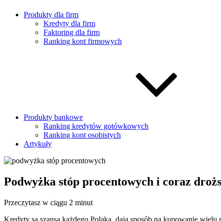
Produkty dla firm
Kredyty dla firm
Faktoring dla firm
Ranking kont firmowych
Produkty bankowe
Ranking kredytów gotówkowych
Ranking kont osobistych
Artykuły
Podwyżka stóp procentowych i coraz drożs
Przeczytasz w ciągu 2 minut
Kredyty są szansą każdego Polaka, dają sposób na kupowanie wielu rz