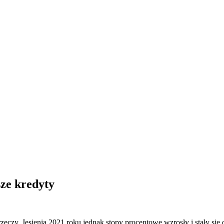
ze kredyty
eczy. Jesienią 2021 roku jednak stopy procentowe wzrosły i stały się 