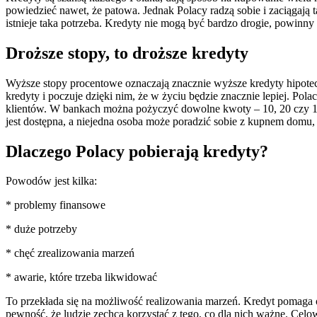
powiedzieć nawet, że patowa. Jednak Polacy radzą sobie i zaciągają
istnieje taka potrzeba. Kredyty nie mogą być bardzo drogie, powinny
Droższe stopy, to droższe kredyty
Wyższe stopy procentowe oznaczają znacznie wyższe kredyty hipotecz
kredyty i poczuje dzięki nim, że w życiu będzie znacznie lepiej. Po
klientów. W bankach można pożyczyć dowolne kwoty – 10, 20 czy 100
jest dostępna, a niejedna osoba może poradzić sobie z kupnem domu
Dlaczego Polacy pobierają kredyty?
Powodów jest kilka:
* problemy finansowe
* duże potrzeby
* chęć zrealizowania marzeń
* awarie, które trzeba likwidować
To przekłada się na możliwość realizowania marzeń. Kredyt pomaga op
pewność, że ludzie zechcą korzystać z tego, co dla nich ważne. Cel