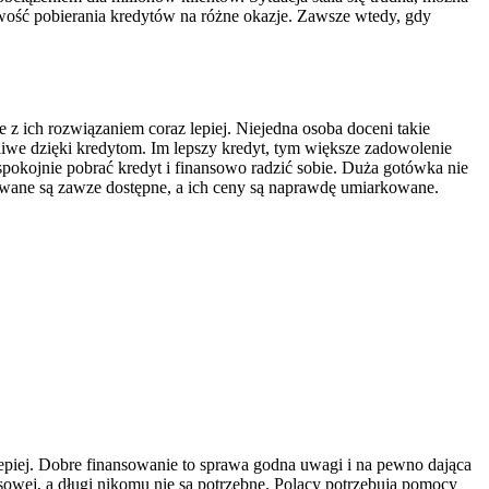
liwość pobierania kredytów na różne okazje. Zawsze wtedy, gdy
z ich rozwiązaniem coraz lepiej. Niejedna osoba doceni takie
żliwe dzięki kredytom. Im lepszy kredyt, tym większe zadowolenie
okojnie pobrać kredyt i finansowo radzić sobie. Duża gotówka nie
towane są zawze dostępne, a ich ceny są naprawdę umiarkowane.
lepiej. Dobre finansowanie to sprawa godna uwagi i na pewno dająca
sowej, a długi nikomu nie są potrzebne. Polacy potrzebują pomocy