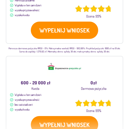
Pierwsza za darmo
Wypłata w ten sam dzień
wysoka przyznawalność
wysoka kwota
Ocena: 95%
WYPEŁNIJ WNIOSEK
Pierwsza darmowa pożyczka RRSO - 0%. Maksymalna wartość RRSO - 1913,99%. Przykład pożyczki: 1000 zł na 61 dni.
Suma do zapłaty: 1 279,92 zł. Minimalny okres spłaty 30 dni, maksymalny okres spłaty 30 dni.
600 - 20 000 zł
0zł
Kwota
Darmowa pożyczka
Wypłata w ten sam dzień
wysoka przyznawalność
bez zaświadczeń
wysoka kwota
Ocena: 95%
WYPEŁNIJ WNIOSEK