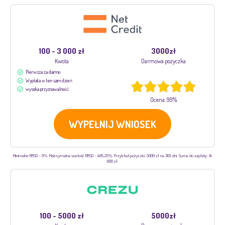
100 - 3 000 zł
3000zł
Kwota
Darmowa pożyczka
Pierwsza za darmo
Wypłata w ten sam dzień
wysoka przyznawalność
Ocena: 99%
WYPEŁNIJ WNIOSEK
Minimalne RRSO - 0%. Maksymalna wartość RRSO - 485,25%. Przykład pożyczki: 5000 zł na 365 dni. Suma do zapłaty: 14
600 zł.
100 - 5000 zł
5000zł