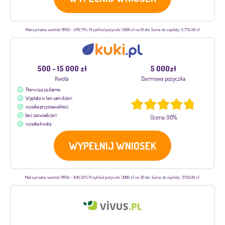
Maksymalna wartość RRSO - 476,71%. Przykład pożyczki: 5000 zł na 61 dni. Suma do zapłaty: 5 774,50 zł
500 - 15 000 zł
5 000zł
Kwota
Darmowa pożyczka
Pierwsza za darmo
Wypłata w ten sam dzień
wysoka przyznawalność
bez zaświadczeń
Ocena: 96%
wysoka kwota
WYPEŁNIJ WNIOSEK
Maksymalna wartość RRSO - 1410,33% Przykład pożyczki: 3000 zł na 30 dni. Suma do zapłaty: 3750,00 zł.