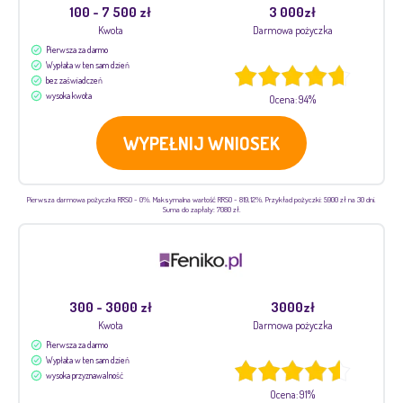
100 - 7 500 zł
3 000zł
Kwota
Darmowa pożyczka
Pierwsza za darmo
Wypłata w ten sam dzień
bez zaświadczeń
wysoka kwota
Ocena: 94%
WYPEŁNIJ WNIOSEK
Pierwsza darmowa pożyczka RRSO - 0%. Maksymalna wartość RRSO - 819,12%. Przykład pożyczki: 5900 zł na 30 dni.
Suma do zapłaty: 7080 zł.
300 - 3000 zł
3000zł
Kwota
Darmowa pożyczka
Pierwsza za darmo
Wypłata w ten sam dzień
wysoka przyznawalność
Ocena: 91%