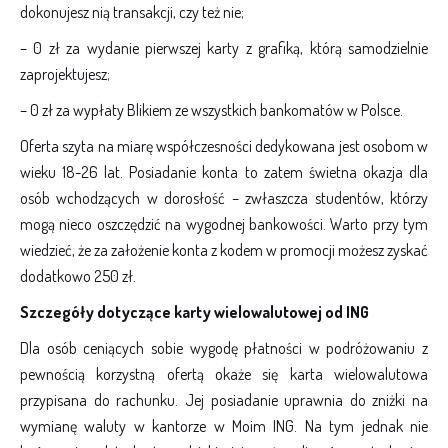
dokonujesz nią transakcji, czy też nie;
– 0 zł za wydanie pierwszej karty z grafiką, którą samodzielnie
zaprojektujesz;
– 0 zł za wypłaty Blikiem ze wszystkich bankomatów w Polsce.
Oferta szyta na miarę współczesności dedykowana jest osobom w
wieku 18-26 lat. Posiadanie konta to zatem świetna okazja dla
osób wchodzących w dorosłość – zwłaszcza studentów, którzy
mogą nieco oszczędzić na wygodnej bankowości. Warto przy tym
wiedzieć, że za założenie konta z kodem w promocji możesz zyskać
dodatkowo 250 zł.
Szczegóły dotyczące karty wielowalutowej od ING
Dla osób ceniących sobie wygodę płatności w podróżowaniu z
pewnością korzystną ofertą okaże się karta wielowalutowa
przypisana do rachunku. Jej posiadanie uprawnia do zniżki na
wymianę waluty w kantorze w Moim ING. Na tym jednak nie