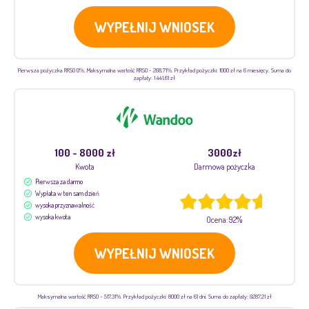
WYPEŁNIJ WNIOSEK
Pierwsza pożyczka RRSO 0%. Maksymalna wartość RRSO - 268,71%. Przykład pożyczki: 1000 zł na 6 miesięcy. Suma do
zapłaty: 1 441,61 zł
100 - 8000 zł
3000zł
Kwota
Darmowa pożyczka
Pierwsza za darmo
Wypłata w ten sam dzień
wysoka przyznawalność
wysoka kwota
Ocena: 92%
WYPEŁNIJ WNIOSEK
Maksymalna wartość RRSO - 517,31%. Przykład pożyczki: 8000 zł na 61 dni. Suma do zapłaty: 9287.21 zł