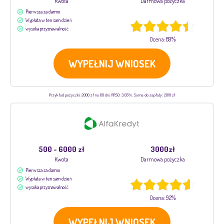
Kwota
Darmowa pożyczka
Pierwsza za darmo
Wypłata w ten sam dzień
wysoka przyznawalność
Ocena: 89%
WYPEŁNIJ WNIOSEK
Przykład pożyczki: 2000 zł na 60 dni. RRSO: 3,65%. Suma do zapłaty: 2018 zł
500 - 6000 zł
3000zł
Kwota
Darmowa pożyczka
Pierwsza za darmo
Wypłata w ten sam dzień
wysoka przyznawalność
Ocena: 92%
WYPEŁNIJ WNIOSEK