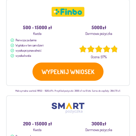
500 - 15000 zł
5000zł
Kwota
Darmowa pożyczka
Pierwsza za darmo
Wypłata w ten sam dzień
wysoka przyznawalność
wysoka kwota
Ocena: 97%
WYPEŁNIJ WNIOSEK
Maksymalna wartość RRSO - 1926,41%. Przykład pożyczki: 3000 zł na 61 dni. Suma do zapłaty: 3841,70 zł.
200 - 15000 zł
3000zł
Kwota
Darmowa pożyczka