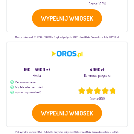
Ocena: 100%
WYPEŁNIJ WNIOSEK
Maksymalna wartość RRSO - 688,69%. Przykład pożyczki: 2000 zł na 30 dni. Suma do zapłaty: 2370,01 zł
100 - 5000 zł
4000zł
Kwota
Darmowa pożyczka
Pierwsza za darmo
Wypłata w ten sam dzień
wysoka przyznawalność
Ocena: 95%
WYPEŁNIJ WNIOSEK
Maksymalna wartość RRSO - 1915,52%. Przykład pożyczki: 2 500 zł na 30 dni. Suma do zapłaty: 3 200 zł.