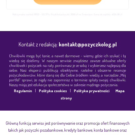
Maksymalna wartość RRSO - 513,37%. Przykład pożyczki: 3000 zł na 3 miesiące. Suma do zapłaty: 4024,98 zł
Kontakt z redakcją:
kontakt@pozyczkolog.pl
Chwilówki mogą być tanie, a nawet darmowe - wiemy, gdzie ich szukać i tą
wiedzą się dzielimy. W naszym serwisie znajdziesz zawsze aktualne oferty
chwilówek i pożyczek na raty, porównasz je ze sobą i wybierzesz najlepszą dla
siebie. Nasi eksperci publikują obiektywne, rzetelne i obszerne recenzje
pożyczkodawców, które staną się dla Ciebie źródłem wiedzy, a narzędzie „Mój
portfel” sprawi, że nigdy nie zapomnisz o terminie spłaty swojej chwilówki.
Naszą misją jest edukacja społeczeństwa w zakresie mądrego pożyczania.
|
|
Regulamin
Polityka cookies
Polityka prywatności
Mapa
strony
Główną funkcją serwisu jest porównywanie oraz promocja ofert finansowych
takich jak pożyczki pozabankowe, kredyty bankowe, konta bankowe oraz