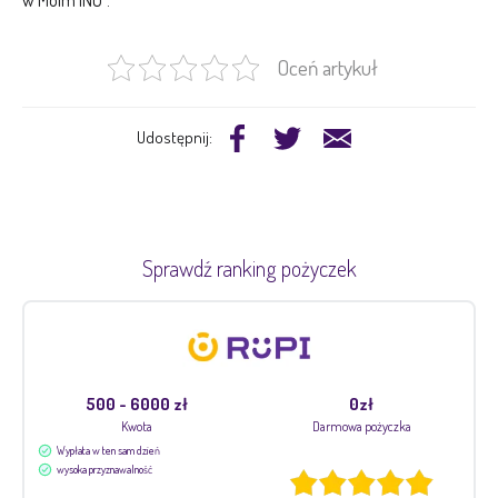
w Moim ING”.
Oceń artykuł
Udostępnij:
Sprawdź ranking pożyczek
500 - 6000 zł
0zł
Kwota
Darmowa pożyczka
Wypłata w ten sam dzień
wysoka przyznawalność