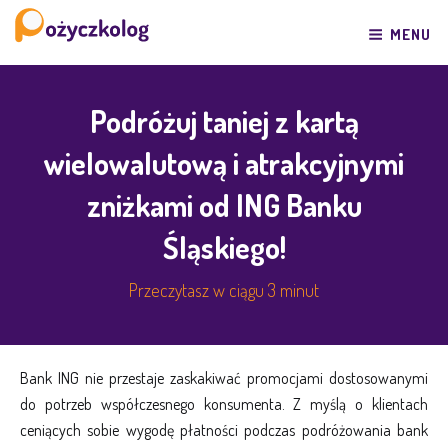
Przeskocz
do
MENU
treści
Podróżuj taniej z kartą
wielowalutową i atrakcyjnymi
zniżkami od ING Banku
Śląskiego!
Przeczytasz w ciągu 3 minut
Bank ING nie przestaje zaskakiwać promocjami dostosowanymi
do potrzeb współczesnego konsumenta. Z myślą o klientach
ceniących sobie wygodę płatności podczas podróżowania bank