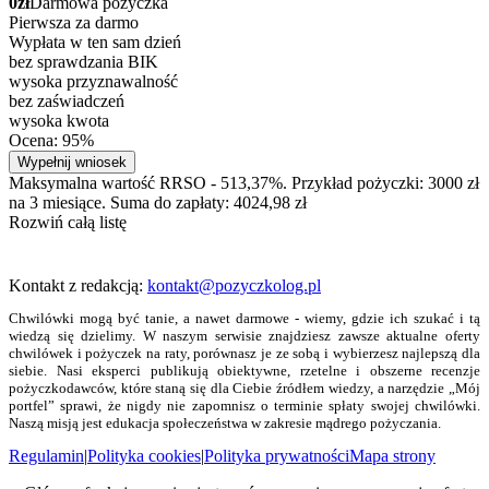
0zł
Darmowa pożyczka
Pierwsza za darmo
Wypłata w ten sam dzień
bez sprawdzania BIK
wysoka przyznawalność
bez zaświadczeń
wysoka kwota
Ocena: 95%
Wypełnij wniosek
Maksymalna wartość RRSO - 513,37%. Przykład pożyczki: 3000 zł
na 3 miesiące. Suma do zapłaty: 4024,98 zł
Rozwiń całą listę
Kontakt z redakcją:
kontakt@pozyczkolog.pl
Chwilówki mogą być tanie, a nawet darmowe - wiemy, gdzie ich szukać i tą
wiedzą się dzielimy. W naszym serwisie znajdziesz zawsze aktualne oferty
chwilówek i pożyczek na raty, porównasz je ze sobą i wybierzesz najlepszą dla
siebie. Nasi eksperci publikują obiektywne, rzetelne i obszerne recenzje
pożyczkodawców, które staną się dla Ciebie źródłem wiedzy, a narzędzie „Mój
portfel” sprawi, że nigdy nie zapomnisz o terminie spłaty swojej chwilówki.
Naszą misją jest edukacja społeczeństwa w zakresie mądrego pożyczania.
Regulamin
|
Polityka cookies
|
Polityka prywatności
Mapa strony