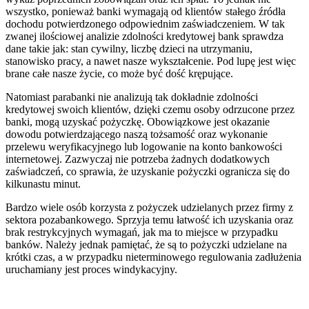
wszystko, ponieważ banki wymagają od klientów stałego źródła
dochodu potwierdzonego odpowiednim zaświadczeniem. W tak
zwanej ilościowej analizie zdolności kredytowej bank sprawdza
dane takie jak: stan cywilny, liczbę dzieci na utrzymaniu,
stanowisko pracy, a nawet nasze wykształcenie. Pod lupę jest więc
brane całe nasze życie, co może być dość krępujące.
Natomiast parabanki nie analizują tak dokładnie zdolności
kredytowej swoich klientów, dzięki czemu osoby odrzucone przez
banki, mogą uzyskać pożyczkę. Obowiązkowe jest okazanie
dowodu potwierdzającego naszą tożsamość oraz wykonanie
przelewu weryfikacyjnego lub logowanie na konto bankowości
internetowej. Zazwyczaj nie potrzeba żadnych dodatkowych
zaświadczeń, co sprawia, że uzyskanie pożyczki ogranicza się do
kilkunastu minut.
Bardzo wiele osób korzysta z pożyczek udzielanych przez firmy z
sektora pozabankowego. Sprzyja temu łatwość ich uzyskania oraz
brak restrykcyjnych wymagań, jak ma to miejsce w przypadku
banków. Należy jednak pamiętać, że są to pożyczki udzielane na
krótki czas, a w przypadku nieterminowego regulowania zadłużenia
uruchamiany jest proces windykacyjny.