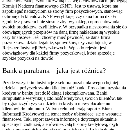
antylichwiarskiej, czyli tak zwaną ustawę o chwilówkach, podlegają
Komisji Nadzoru finansowego (KNF). Jest to ustawa, która ma
zapobiegać nadużyciom ze strony firm pożyczkowych, stanowiąc
ochronę dla klientów. KNF weryfikuje, czy dana forma działa
zgodnie z prawem i nie stosuje zbyt wysokiego oprocentowania
swoich produktów, czyli lichwy. W przypadku niestosowania się do
obowiązujących przepisów na daną firmę nakładane są wysokie
kary finansowe. Jeśli chcemy mieć pewność, że dana firma
pożyczkowa działa legalnie, sprawdźmy, czy znajduje się w
Rejestrze Instytucji Pożyczkowych. Wpis do rejestru jest
obowiązkowy dla każdej firmy pożyczkowej, która sprzedaje
szybkie pożyczki na dowód.
Bank a parabank – jaka jest różnica?
Przede wszystkim instytucje z sektora pozabankowego chętniej
udzielają pożyczek swoim klientom niż banki. Procedura uzyskania
kredytu w banku jest dość długa i skomplikowana. Banki
skrupulatnie weryfikują zdolność kredytową swoich klientów, tak
by ograniczyć ryzyko udzielenia kredytu niewypłacalnemu
klientowi do minimum. W tym celu pobierają raport z Biura
Informacji Kredytowej na temat osoby ubiegającej się o wsparcie
finansowe. Taki raport zawiera informacje dotyczące aktualnie
spłacanych zadłużeń, ale również całą historię kredytową, czyli
wykaz poprzednich zobowiązań oraz ich spłat. To jednak nie