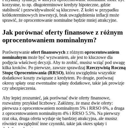
korzystne, to np. długoterminowe kredyty hipoteczne, gdzie
stabilność i przewidywalność są kluczowe. Z kolei w przypadku
krótkoterminowych inwestycji, brak uwzględnienia inflacji może
sprawić, że oprocentowanie nominalne będzie mniej atrakcyjne.
Jak porównać oferty finansowe z różnym
oprocentowaniem nominalnym?
Porównywanie
ofert finansowych
z różnym
oprocentowaniem
nominalnym
może być wyzwaniem, ale jest to kluczowe dla
podjęcia właściwej decyzji. Aby to zrobić, musisz wziąć pod uwagę
kilka kroków. Po pierwsze, zawsze sprawdzaj
Rzeczywistą Roczną
Stopę Oprocentowania (RRSO)
, która uwzględnia wszystkie
dodatkowe koszty związane z kredytem. Po drugie, porównaj
okresy spłaty oraz ewentualne opłaty dodatkowe, takie jak prowizje
czy ubezpieczenia.
Aby lepiej zrozumieć, jak porównać dwie oferty finansowe,
rozważmy przykład liczbowy. Załóżmy, że masz dwie oferty:
pierwsza z oprocentowaniem nominalnym 5% i RRSO 6%, a druga
z oprocentowaniem nominalnym 4% i RRSO 5.5%. Na pierwszy
rzut oka, druga oferta wydaje się bardziej atrakcyjna, ale musisz
również uwzględnić inne czynniki, takie jak okres spłaty i