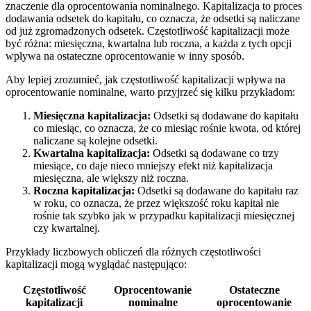
znaczenie dla oprocentowania nominalnego. Kapitalizacja to proces
dodawania odsetek do kapitału, co oznacza, że odsetki są naliczane
od już zgromadzonych odsetek. Częstotliwość kapitalizacji może
być różna: miesięczna, kwartalna lub roczna, a każda z tych opcji
wpływa na ostateczne oprocentowanie w inny sposób.
Aby lepiej zrozumieć, jak częstotliwość kapitalizacji wpływa na
oprocentowanie nominalne, warto przyjrzeć się kilku przykładom:
Miesięczna kapitalizacja:
Odsetki są dodawane do kapitału
co miesiąc, co oznacza, że co miesiąc rośnie kwota, od której
naliczane są kolejne odsetki.
Kwartalna kapitalizacja:
Odsetki są dodawane co trzy
miesiące, co daje nieco mniejszy efekt niż kapitalizacja
miesięczna, ale większy niż roczna.
Roczna kapitalizacja:
Odsetki są dodawane do kapitału raz
w roku, co oznacza, że przez większość roku kapitał nie
rośnie tak szybko jak w przypadku kapitalizacji miesięcznej
czy kwartalnej.
Przykłady liczbowych obliczeń dla różnych częstotliwości
kapitalizacji mogą wyglądać następująco:
Częstotliwość
Oprocentowanie
Ostateczne
kapitalizacji
nominalne
oprocentowanie