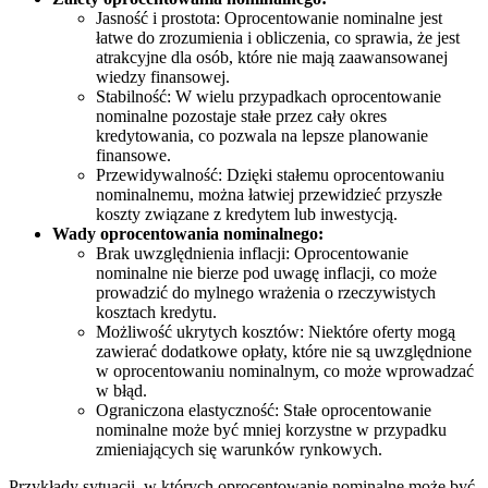
Jasność i prostota: Oprocentowanie nominalne jest
łatwe do zrozumienia i obliczenia, co sprawia, że jest
atrakcyjne dla osób, które nie mają zaawansowanej
wiedzy finansowej.
Stabilność: W wielu przypadkach oprocentowanie
nominalne pozostaje stałe przez cały okres
kredytowania, co pozwala na lepsze planowanie
finansowe.
Przewidywalność: Dzięki stałemu oprocentowaniu
nominalnemu, można łatwiej przewidzieć przyszłe
koszty związane z kredytem lub inwestycją.
Wady oprocentowania nominalnego:
Brak uwzględnienia inflacji: Oprocentowanie
nominalne nie bierze pod uwagę inflacji, co może
prowadzić do mylnego wrażenia o rzeczywistych
kosztach kredytu.
Możliwość ukrytych kosztów: Niektóre oferty mogą
zawierać dodatkowe opłaty, które nie są uwzględnione
w oprocentowaniu nominalnym, co może wprowadzać
w błąd.
Ograniczona elastyczność: Stałe oprocentowanie
nominalne może być mniej korzystne w przypadku
zmieniających się warunków rynkowych.
Przykłady sytuacji, w których oprocentowanie nominalne może być