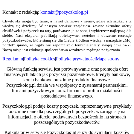
Kontakt z redakcją:
kontakt@pozyczkolog.pl
Chwilówki mogą być tanie, a nawet darmowe - wiemy, gdzie ich szukać i tą
wiedzą się dzielimy. W naszym serwisie znajdziesz zawsze aktualne oferty
chwilówek i pożyczek na raty, porównasz je ze sobą i wybierzesz najlepszą dla
siebie. Nasi eksperci publikują obiektywne, rzetelne i obszerne recenzje
pożyczkodawców, które staną się dla Ciebie źródłem wiedzy, a narzędzie „Mój
portfel” sprawi, że nigdy nie zapomnisz o terminie spłaty swojej chwilówki.
Naszą misją jest edukacja społeczeństwa w zakresie mądrego pożyczania.
Regulamin
|
Polityka cookies
|
Polityka prywatności
Mapa strony
Główną funkcją serwisu jest porównywanie oraz promocja ofert
finansowych takich jak pożyczki pozabankowe, kredyty bankowe,
konta bankowe oraz inne produkty finansowe.
Pozyczkolog.pl działa we współpracy z systemami partnerskimi,
firmami pożyczkowymi oraz firmami o profilu działalności
pośrednictwa finansowego.
Pozyczkolog.pl podaje koszty pożyczek, reprezentatywne przykłady
oraz inne dane dla poszczególnych pożyczek, wzorując się na
informacjach o ofercie, podawanych bezpośrednio na stronach
poszczególnych pożyczkodawców.
Kalkulator w serwisie Pozyczkolog.pl służy do symulacji kosztów