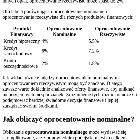
innych opłat, oprocentowanie rzeczywiste może spaść do 2%.
Oto tabela porównująca oprocentowanie nominalne i
oprocentowanie rzeczywiste dla różnych produktów finansowych:
Produkt
Oprocentowanie
Oprocentowanie
Finansowy
Nominalne
Rzeczywiste
Kredyt hipoteczny
4%
5.5%
Kredyt
6%
7.2%
samochodowy
Konto
2%
1.8%
oszczędnościowe
Jak widać, różnice między oprocentowaniem nominalnym a
oprocentowaniem rzeczywistym mogą być znaczne. Dlatego
zawsze warto dokładnie analizować oferty finansowe, aby uniknąć
nieprzyjemnych niespodzianek. Zrozumienie tych różnic pomoże Ci
podejmować bardziej świadome decyzje finansowe i lepiej
zarządzać swoimi środkami.
Jak obliczyć oprocentowanie nominalne?
Obliczanie
oprocentowania nominalnego
może wydawać się
skomplikowane, ale z odpowiednim podejściem jest to całkiem