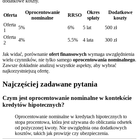
dodatkowe koszty.
Oprocentowanie
Okres
Dodatkowe
Oferta
RRSO
nominalne
spłaty
koszty
Oferta
5%
6%
5 lat
500 zł
1
Oferta
4%
5.5%
4 lata
300 zł
2
Jak widać, porównanie
ofert finansowych
wymaga uwzględnienia
wielu czynników, nie tylko samego
oprocentowania nominalnego
.
Zawsze dokładnie analizuj wszystkie aspekty, aby wybrać
najkorzystniejszą ofertę.
Najczęściej zadawane pytania
Czym jest oprocentowanie nominalne w kontekście
kredytów hipotecznych?
Oprocentowanie nominalne w kredytach hipotecznych to
stopa procentowa, która jest używana do obliczania odsetek
od pożyczonej kwoty. Nie uwzględnia ona dodatkowych
kosztów, takich jak prowizje czy ubezpieczenia.