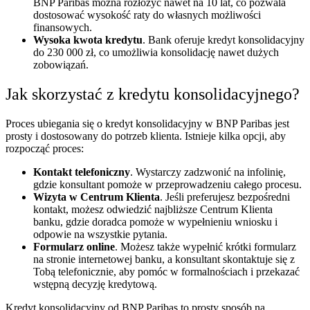
BNP Paribas można rozłożyć nawet na 10 lat, co pozwala
dostosować wysokość raty do własnych możliwości
finansowych.
Wysoka kwota kredytu
. Bank oferuje kredyt konsolidacyjny
do 230 000 zł, co umożliwia konsolidację nawet dużych
zobowiązań.
Jak skorzystać z kredytu konsolidacyjnego?
Proces ubiegania się o kredyt konsolidacyjny w BNP Paribas jest
prosty i dostosowany do potrzeb klienta. Istnieje kilka opcji, aby
rozpocząć proces:
Kontakt telefoniczny
. Wystarczy zadzwonić na infolinię,
gdzie konsultant pomoże w przeprowadzeniu całego procesu.
Wizyta w Centrum Klienta
. Jeśli preferujesz bezpośredni
kontakt, możesz odwiedzić najbliższe Centrum Klienta
banku, gdzie doradca pomoże w wypełnieniu wniosku i
odpowie na wszystkie pytania.
Formularz online
. Możesz także wypełnić krótki formularz
na stronie internetowej banku, a konsultant skontaktuje się z
Tobą telefonicznie, aby pomóc w formalnościach i przekazać
wstępną decyzję kredytową.
Kredyt konsolidacyjny od BNP Paribas to prosty sposób na