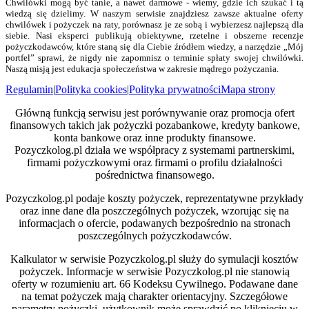
Chwilówki mogą być tanie, a nawet darmowe - wiemy, gdzie ich szukać i tą
wiedzą się dzielimy. W naszym serwisie znajdziesz zawsze aktualne oferty
chwilówek i pożyczek na raty, porównasz je ze sobą i wybierzesz najlepszą dla
siebie. Nasi eksperci publikują obiektywne, rzetelne i obszerne recenzje
pożyczkodawców, które staną się dla Ciebie źródłem wiedzy, a narzędzie „Mój
portfel” sprawi, że nigdy nie zapomnisz o terminie spłaty swojej chwilówki.
Naszą misją jest edukacja społeczeństwa w zakresie mądrego pożyczania.
Regulamin
|
Polityka cookies
|
Polityka prywatności
Mapa strony
Główną funkcją serwisu jest porównywanie oraz promocja ofert
finansowych takich jak pożyczki pozabankowe, kredyty bankowe,
konta bankowe oraz inne produkty finansowe.
Pozyczkolog.pl działa we współpracy z systemami partnerskimi,
firmami pożyczkowymi oraz firmami o profilu działalności
pośrednictwa finansowego.
Pozyczkolog.pl podaje koszty pożyczek, reprezentatywne przykłady
oraz inne dane dla poszczególnych pożyczek, wzorując się na
informacjach o ofercie, podawanych bezpośrednio na stronach
poszczególnych pożyczkodawców.
Kalkulator w serwisie Pozyczkolog.pl służy do symulacji kosztów
pożyczek. Informacje w serwisie Pozyczkolog.pl nie stanowią
oferty w rozumieniu art. 66 Kodeksu Cywilnego. Podawane dane
na temat pożyczek mają charakter orientacyjny. Szczegółowe
parametry pożyczki, użytkownik może sprawdzić po kliknięciu w