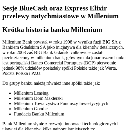
Sesje BlueCash oraz Express Elixir –
przelewy natychmiastowe w Millenium
Krótka historia banku Millenium
Millenium Bank powstał w roku 1998 w wyniku fuzji BIG SA z
Bankiem Gdańskim SA jako inicjatywa dla klientów detalicznych,
w roku 2003 zaś BIG Bank Gdański całkowicie został
przekształcony w millenium bank, głównym akcjonariuszem banku
jest portugalski Banco Comercial Portugues (BCP) pierwotnie
jednak 98% udziałów posiadały spółki Polskie takie jak Warta,
Poczta Polska i PZU.
Do grupy banku należą również inne spółki takie jak:
Millenium Leasing
Millenium Dom Maklerski
Millenium Towarzystwo Funduszy Inwestycyjnych
Millenium Goodie
Fundacja Banku Millenium
Bank Millenium słynie z rozwoju innowacji technologicznych i
ułatwiej dla klientów, kilka najpopularniejszych to: