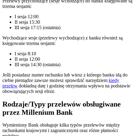
Przelewy przychodzące (sesje wchodzące) do banku księgowane są
trzema sesjami:
I sesja 12:00
II sesja 15:30
III sesja 17:15 (ostatnia)
Wychodzące sesje (przelewy wychodzące) z banku również są
księgowane trzema sesjami:
I sesja 8:10
II sesja 12:00
III sesja 14:30 (ostatnia)
Jeśli posiadasz numer rachunku lub wiesz z którego banku idą do
ciebie pieniądze zawsze możesz sprawdzić narzędziem
kiedy
przelew
dokładną datę i godzinę otrzymania wpływu na podstawie
obowiązujących sesji elixir.
Rodzaje/Typy przelewów obsługiwane
przez Millenium Bank
Wymieniony Bank obsługuje kilka typów przelewów między
rachunkami krajowymi i zagranicznymi oraz różne płatności
mobilne: