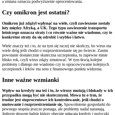
a zmiana oznacza podwyższenie oprocentowania.
Czy omikron jest ostatni?
Omikron już zdążył wpłynąć na wiele, czyli zawieszone zostały
loty między Afryką, a UK. Tego typu zawieszenie transportu
lotniczego oznacza straty i co równie ważne nie wiadomo, czy te
konkretne straty da się odrobić i szybko i łatwo.
Wiele znaczy też i to, że na tym się raczej nie skończy, bo wirus ma
wiele dróg jeśli chodzi o rozprzestrzenianie się po świecie. Zanim
powstanie dostatecznie skuteczna szczepionka, to zapewne minie
blisko rok, czyli wirus zdąży zmutować. W tym tkwią kolejne
problemy i dlatego nie wiadomo czy to opracowywanie kolejnych
szczepionek i leków ma sens z finansowego punktu widzenia.
Inne ważne wzmianki
Wpływ na kredyty ma też i to, że wirusy mutują i blokady w ich
przypadku mogą być nie skutecznymi. Mowa tu o tym, że
trudne jest stuprocentowe ich kontrolowanie, jeśli chodzi o
mutowanie i rozprzestrzenianie się.
Spowolnienie gospodarki do
pewnego stopnia jeszcze pomaga, ale problemy nadal narastają.
Jednym słowem ludzie którzy obecnie spłacają kredyty i pożyczki