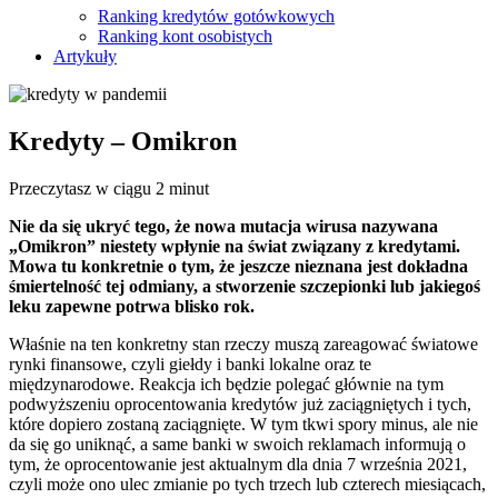
Ranking kredytów gotówkowych
Ranking kont osobistych
Artykuły
Kredyty – Omikron
Przeczytasz w ciągu 2 minut
Nie da się ukryć tego, że nowa mutacja wirusa nazywana
„Omikron” niestety wpłynie na świat związany z kredytami.
Mowa tu konkretnie o tym, że jeszcze nieznana jest dokładna
śmiertelność tej odmiany, a stworzenie szczepionki lub jakiegoś
leku zapewne potrwa blisko rok.
Właśnie na ten konkretny stan rzeczy muszą zareagować światowe
rynki finansowe, czyli giełdy i banki lokalne oraz te
międzynarodowe. Reakcja ich będzie polegać głównie na tym
podwyższeniu oprocentowania kredytów już zaciągniętych i tych,
które dopiero zostaną zaciągnięte. W tym tkwi spory minus, ale nie
da się go uniknąć, a same banki w swoich reklamach informują o
tym, że oprocentowanie jest aktualnym dla dnia 7 września 2021,
czyli może ono ulec zmianie po tych trzech lub czterech miesiącach,