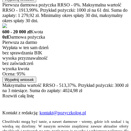
Pierwsza darmowa pożyczka RRSO - 0%. Maksymalna wartość
RRSO - 1913,99%. Przykład pożyczki: 1000 zł na 61 dni. Suma do
zapłaty: 1 279,92 zł. Minimalny okres spłaty 30 dni, maksymalny
okres spłaty 30 dni.
600 - 20 000 zł
Kwota
0zł
Darmowa pożyczka
Pierwsza za darmo
Wypłata w ten sam dzień
bez sprawdzania BIK
wysoka przyznawalność
bez zaświadczeń
wysoka kwota
Ocena: 95%
Wypełnij wniosek
Maksymalna wartość RRSO - 513,37%. Przykład pożyczki: 3000 zł
na 3 miesiące. Suma do zapłaty: 4024,98 zł
Rozwiń całą listę
Kontakt z redakcją:
kontakt@pozyczkolog.pl
Chwilówki mogą być tanie, a nawet darmowe - wiemy, gdzie ich szukać i tą
wiedzą się dzielimy. W naszym serwisie znajdziesz zawsze aktualne oferty
chwilówek i pożyczek na raty, porównasz je ze sobą i wybierzesz najlepszą dla