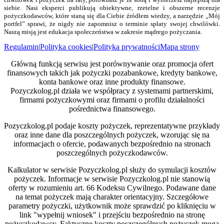
siebie. Nasi eksperci publikują obiektywne, rzetelne i obszerne recenzje
pożyczkodawców, które staną się dla Ciebie źródłem wiedzy, a narzędzie „Mój
portfel” sprawi, że nigdy nie zapomnisz o terminie spłaty swojej chwilówki.
Naszą misją jest edukacja społeczeństwa w zakresie mądrego pożyczania.
Regulamin
|
Polityka cookies
|
Polityka prywatności
Mapa strony
Główną funkcją serwisu jest porównywanie oraz promocja ofert
finansowych takich jak pożyczki pozabankowe, kredyty bankowe,
konta bankowe oraz inne produkty finansowe.
Pozyczkolog.pl działa we współpracy z systemami partnerskimi,
firmami pożyczkowymi oraz firmami o profilu działalności
pośrednictwa finansowego.
Pozyczkolog.pl podaje koszty pożyczek, reprezentatywne przykłady
oraz inne dane dla poszczególnych pożyczek, wzorując się na
informacjach o ofercie, podawanych bezpośrednio na stronach
poszczególnych pożyczkodawców.
Kalkulator w serwisie Pozyczkolog.pl służy do symulacji kosztów
pożyczek. Informacje w serwisie Pozyczkolog.pl nie stanowią
oferty w rozumieniu art. 66 Kodeksu Cywilnego. Podawane dane
na temat pożyczek mają charakter orientacyjny. Szczegółowe
parametry pożyczki, użytkownik może sprawdzić po kliknięciu w
link "wypełnij wniosek" i przejściu bezpośrednio na stronę
pożyczkodawcy. Faktyczne koszty poszczególnych pożyczek mogą