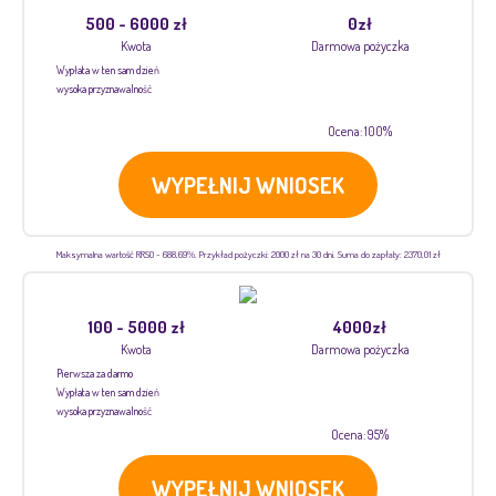
500 - 6000 zł
0zł
Kwota
Darmowa pożyczka
Wypłata w ten sam dzień
wysoka przyznawalność
Ocena: 100%
WYPEŁNIJ WNIOSEK
Maksymalna wartość RRSO - 688,69%. Przykład pożyczki: 2000 zł na 30 dni. Suma do zapłaty: 2370,01 zł
100 - 5000 zł
4000zł
Kwota
Darmowa pożyczka
Pierwsza za darmo
Wypłata w ten sam dzień
wysoka przyznawalność
Ocena: 95%
WYPEŁNIJ WNIOSEK