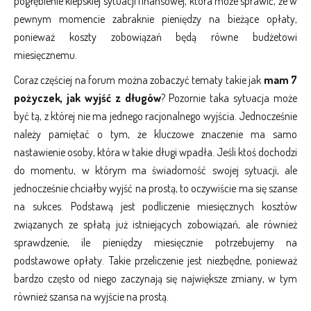
pogłębienie kiepskiej sytuacji finansowej, która może sprawić, że w
pewnym momencie zabraknie pieniędzy na bieżące opłaty,
ponieważ koszty zobowiązań będą równe budżetowi
miesięcznemu.
Coraz częściej na forum można zobaczyć tematy takie jak
mam 7
pożyczek, jak wyjść z długów
? Pozornie taka sytuacja może
być tą, z której nie ma jednego racjonalnego wyjścia. Jednocześnie
należy pamiętać o tym, że kluczowe znaczenie ma samo
nastawienie osoby, która w takie długi wpadła. Jeśli ktoś dochodzi
do momentu, w którym ma świadomość swojej sytuacji, ale
jednocześnie chciałby wyjść na prostą, to oczywiście ma się szanse
na sukces. Podstawą jest podliczenie miesięcznych kosztów
związanych ze spłatą już istniejących zobowiązań, ale również
sprawdzenie, ile pieniędzy miesięcznie potrzebujemy na
podstawowe opłaty. Takie przeliczenie jest niezbędne, ponieważ
bardzo często od niego zaczynają się największe zmiany, w tym
również szansa na wyjście na prostą.