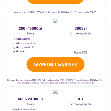
Maksymalna wartość RRSO - 1926,41%. Przykład pożyczki: 3000 zł na 61 dni. Suma do zapłaty: 3841,70 zł.
200 - 15000 zł
3000zł
Kwota
Darmowa pożyczka
Pierwsza za darmo
Wypłata w ten sam dzień
wysoka przyznawalność
wysoka kwota
Ocena: 95%
WYPEŁNIJ WNIOSEK
Pierwsza darmowa pożyczka RRSO - 0%. Maksymalna wartość RRSO - 1913,99%. Przykład pożyczki: 1000 zł na 61 dni.
Suma do zapłaty: 1 279,92 zł. Minimalny okres spłaty 30 dni, maksymalny okres spłaty 30 dni.
600 - 20 000 zł
0zł
Kwota
Darmowa pożyczka
Wypłata w ten sam dzień