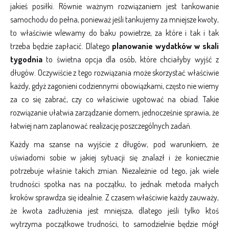
jakieś posiłki. Równie ważnym rozwiązaniem jest tankowanie
samochodu do pełna, ponieważ jeśli tankujemy za mniejsze kwoty,
to właściwie wlewamy do baku powietrze, za które i tak i tak
trzeba będzie zapłacić. Dlatego
planowanie wydatków w skali
tygodnia
to świetna opcja dla osób, które chciałyby wyjść z
długów. Oczywiście z tego rozwiązania może skorzystać właściwie
każdy, gdyż zagonieni codziennymi obowiązkami, często nie wiemy
za co się zabrać, czy co właściwie ugotować na obiad. Takie
rozwiązanie ułatwia zarządzanie domem, jednocześnie sprawia, że
łatwiej nam zaplanować realizację poszczególnych zadań.
Każdy ma szanse na wyjście z długów, pod warunkiem, że
uświadomi sobie w jakiej sytuacji się znalazł i że koniecznie
potrzebuje właśnie takich zmian. Niezależnie od tego, jak wiele
trudności spotka nas na początku, to jednak metoda małych
kroków sprawdza się idealnie. Z czasem właściwie każdy zauważy,
że kwota zadłużenia jest mniejsza, dlatego jeśli tylko ktoś
wytrzyma początkowe trudności, to samodzielnie będzie mógł