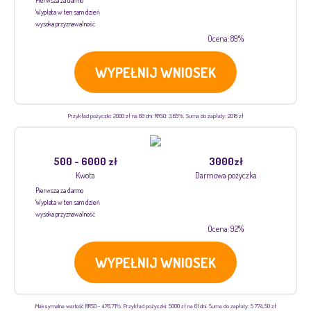
Pierwsza za darmo
Wypłata w ten sam dzień
wysoka przyznawalność
Ocena: 89%
WYPEŁNIJ WNIOSEK
Przykład pożyczki: 2000 zł na 60 dni. RRSO: 3,65%. Suma do zapłaty: 2018 zł
500 - 6000 zł
3000zł
Kwota
Darmowa pożyczka
Pierwsza za darmo
Wypłata w ten sam dzień
wysoka przyznawalność
Ocena: 92%
WYPEŁNIJ WNIOSEK
Maksymalna wartość RRSO - 476,71%. Przykład pożyczki: 5000 zł na 61 dni. Suma do zapłaty: 5 774,50 zł