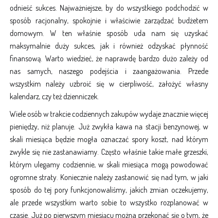
odnieść sukces. Najważniejsze, by do wszystkiego podchodzić w
sposób racjonalny, spokojnie i właściwie zarządzać budżetem
domowym. W ten właśnie sposób uda nam się uzyskać
maksymalnie duży sukces, jak i również odzyskać płynność
finansową. Warto wiedzieć, że naprawdę bardzo dużo zależy od
nas samych, naszego podejścia i zaangażowania. Przede
wszystkim należy uzbroić się w cierpliwość, założyć własny
kalendarz, czy też dzienniczek.
Wiele osób w trakcie codziennych zakupów wydaje znacznie więcej
pieniędzy, niż planuje. Już zwykła kawa na stacji benzynowej, w
skali miesiąca będzie mogła oznaczać spory koszt, nad którym
zwykle się nie zastanawiamy. Często właśnie takie małe grzeszki,
którym ulegamy codziennie, w skali miesiąca mogą powodować
ogromne straty. Koniecznie należy zastanowić się nad tym, w jaki
sposób do tej pory funkcjonowaliśmy, jakich zmian oczekujemy,
ale przede wszystkim warto sobie to wszystko rozplanować w
czasie. Już po pierwszym miesiącu można przekonać się o tym, że