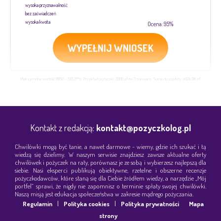
wysoka przyznawalność
bez zaświadczeń
wysoka kwota
Ocena: 95%
WYPEŁNIJ WNIOSEK
Maksymalna wartość RRSO - 513,37%. Przykład pożyczki: 3000 zł na 3 miesiące. Suma do zapłaty: 4024,98 zł
Kontakt z redakcją:
kontakt@pozyczkolog.pl
Chwilówki mogą być tanie, a nawet darmowe - wiemy, gdzie ich szukać i tą
wiedzą się dzielimy. W naszym serwisie znajdziesz zawsze aktualne oferty
chwilówek i pożyczek na raty, porównasz je ze sobą i wybierzesz najlepszą dla
siebie. Nasi eksperci publikują obiektywne, rzetelne i obszerne recenzje
pożyczkodawców, które staną się dla Ciebie źródłem wiedzy, a narzędzie „Mój
portfel” sprawi, że nigdy nie zapomnisz o terminie spłaty swojej chwilówki.
Naszą misją jest edukacja społeczeństwa w zakresie mądrego pożyczania.
|
|
Regulamin
Polityka cookies
Polityka prywatności
Mapa
strony