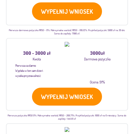
WYPEŁNIJ WNIOSEK
Pierwsza darmowa pożyczka RRSO - 0%. Maksymalna wartość RRSO - 819,12%. Przykład pożyczki: 5900 zł na 30 dni.
Suma do zapłaty: 7080 zł.
300 - 3000 zł
3000zł
Kwota
Darmowa pożyczka
Pierwsza za darmo
Wypłata w ten sam dzień
wysoka przyznawalność
Ocena: 91%
WYPEŁNIJ WNIOSEK
Pierwsza pożyczka RRSO 0%. Maksymalna wartość RRSO - 268,71%. Przykład pożyczki: 1000 zł na 6 miesięcy. Suma do
zapłaty: 1 441,61 zł