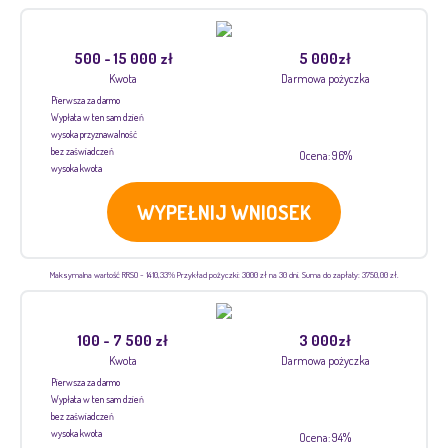
500 - 15 000 zł
5 000zł
Kwota
Darmowa pożyczka
Pierwsza za darmo
Wypłata w ten sam dzień
wysoka przyznawalność
bez zaświadczeń
Ocena: 96%
wysoka kwota
WYPEŁNIJ WNIOSEK
Maksymalna wartość RRSO - 1410,33% Przykład pożyczki: 3000 zł na 30 dni. Suma do zapłaty: 3750,00 zł.
100 - 7 500 zł
3 000zł
Kwota
Darmowa pożyczka
Pierwsza za darmo
Wypłata w ten sam dzień
bez zaświadczeń
wysoka kwota
Ocena: 94%