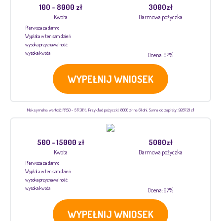
100 - 8000 zł
3000zł
Kwota
Darmowa pożyczka
Pierwsza za darmo
Wypłata w ten sam dzień
wysoka przyznawalność
wysoka kwota
Ocena: 92%
WYPEŁNIJ WNIOSEK
Maksymalna wartość RRSO - 517,31%. Przykład pożyczki: 8000 zł na 61 dni. Suma do zapłaty: 9287.21 zł
500 - 15000 zł
5000zł
Kwota
Darmowa pożyczka
Pierwsza za darmo
Wypłata w ten sam dzień
wysoka przyznawalność
wysoka kwota
Ocena: 97%
WYPEŁNIJ WNIOSEK