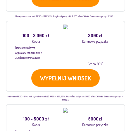
Maksymalna wartość RRSO - 1915,52%. Przykład pożyczki: 2 500 zł na 30 dni. Suma do zapłaty: 3 200 zł.
100 - 3 000 zł
3000zł
Kwota
Darmowa pożyczka
Pierwsza za darmo
Wypłata w ten sam dzień
wysoka przyznawalność
Ocena: 99%
WYPEŁNIJ WNIOSEK
Minimalne RRSO - 0%. Maksymalna wartość RRSO - 485,25%. Przykład pożyczki: 5000 zł na 365 dni. Suma do zapłaty: 14
600 zł.
100 - 5000 zł
5000zł
Kwota
Darmowa pożyczka