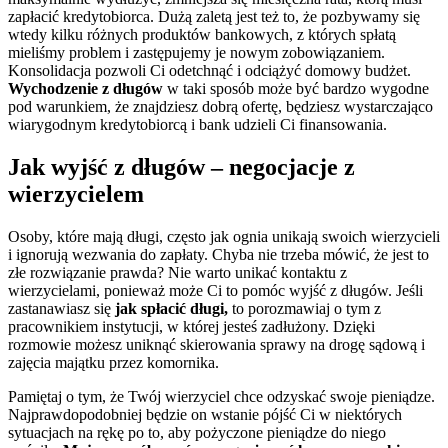
zapłacić kredytobiorca. Dużą zaletą jest też to, że pozbywamy się
wtedy kilku różnych produktów bankowych, z których spłatą
mieliśmy problem i zastępujemy je nowym zobowiązaniem.
Konsolidacja pozwoli Ci odetchnąć i odciążyć domowy budżet.
Wychodzenie z długów
w taki sposób może być bardzo wygodne
pod warunkiem, że znajdziesz dobrą ofertę, będziesz wystarczająco
wiarygodnym kredytobiorcą i bank udzieli Ci finansowania.
Jak wyjść z długów – negocjacje z
wierzycielem
Osoby, które mają długi, często jak ognia unikają swoich wierzycieli
i ignorują wezwania do zapłaty. Chyba nie trzeba mówić, że jest to
złe rozwiązanie prawda? Nie warto unikać kontaktu z
wierzycielami, ponieważ może Ci to pomóc wyjść z długów. Jeśli
zastanawiasz się
jak spłacić długi,
to porozmawiaj o tym z
pracownikiem instytucji, w której jesteś zadłużony. Dzięki
rozmowie możesz uniknąć skierowania sprawy na drogę sądową i
zajęcia majątku przez komornika.
Pamiętaj o tym, że Twój wierzyciel chce odzyskać swoje pieniądze.
Najprawdopodobniej będzie on wstanie pójść Ci w niektórych
sytuacjach na rękę po to, aby pożyczone pieniądze do niego