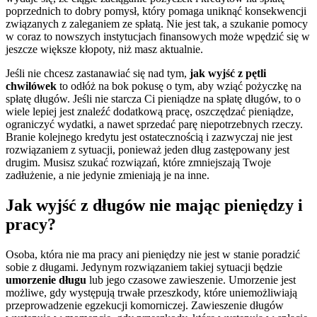
poprzednich to dobry pomysł, który pomaga uniknąć konsekwencji
związanych z zaleganiem ze spłatą. Nie jest tak, a szukanie pomocy
w coraz to nowszych instytucjach finansowych może wpędzić się w
jeszcze większe kłopoty, niż masz aktualnie.
Jeśli nie chcesz zastanawiać się nad tym,
jak wyjść z pętli
chwilówek
to odłóż na bok pokusę o tym, aby wziąć pożyczkę na
spłatę długów. Jeśli nie starcza Ci pieniądze na spłatę długów, to o
wiele lepiej jest znaleźć dodatkową pracę, oszczędzać pieniądze,
ograniczyć wydatki, a nawet sprzedać parę niepotrzebnych rzeczy.
Branie kolejnego kredytu jest ostatecznością i zazwyczaj nie jest
rozwiązaniem z sytuacji, ponieważ jeden dług zastępowany jest
drugim. Musisz szukać rozwiązań, które zmniejszają Twoje
zadłużenie, a nie jedynie zmieniają je na inne.
Jak wyjść z długów nie mając pieniędzy i
pracy?
Osoba, która nie ma pracy ani pieniędzy nie jest w stanie poradzić
sobie z długami. Jedynym rozwiązaniem takiej sytuacji będzie
umorzeni
e
długu
lub jego czasowe zawieszenie. Umorzenie jest
możliwe, gdy występują trwałe przeszkody, które uniemożliwiają
przeprowadzenie egzekucji komorniczej. Zawieszenie długów