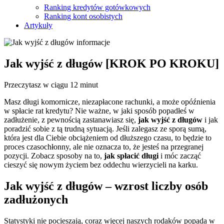
Ranking kredytów gotówkowych
Ranking kont osobistych
Artykuły
Jak wyjść z długów [KROK PO KROKU]
Przeczytasz w ciągu 12 minut
Masz długi komornicze, niezapłacone rachunki, a może opóźnienia
w spłacie rat kredytu? Nie ważne, w jaki sposób popadłeś w
zadłużenie, z pewnością zastanawiasz się,
jak wyjść z długów
i jak
poradzić sobie z tą trudną sytuacją. Jeśli zalegasz ze sporą sumą,
która jest dla Ciebie obciążeniem od dłuższego czasu, to będzie to
proces czasochłonny, ale nie oznacza to, że jesteś na przegranej
pozycji. Zobacz sposoby na to,
jak spłacić długi
i móc zacząć
cieszyć się nowym życiem bez oddechu wierzycieli na karku.
Jak wyjść z długów – wzrost liczby osób
zadłużonych
Statystyki nie pocieszają, coraz więcej naszych rodaków popada w