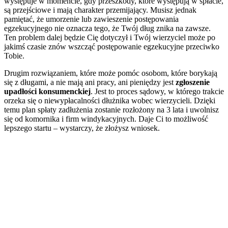
występuje w momencie, gdy przeszkody, które występują w spłacie,
są przejściowe i mają charakter przemijający. Musisz jednak
pamiętać, że umorzenie lub zawieszenie postępowania
egzekucyjnego nie oznacza tego, że Twój dług znika na zawsze.
Ten problem dalej będzie Cię dotyczył i Twój wierzyciel może po
jakimś czasie znów wszcząć postępowanie egzekucyjne przeciwko
Tobie.
Drugim rozwiązaniem, które może pomóc osobom, które borykają
się z długami, a nie mają ani pracy, ani pieniędzy jest
zgłoszenie
upadłości konsumenckiej
. Jest to proces sądowy, w którego trakcie
orzeka się o niewypłacalności dłużnika wobec wierzycieli. Dzięki
temu plan spłaty zadłużenia zostanie rozłożony na 3 lata i uwolnisz
się od komornika i firm windykacyjnych. Daje Ci to możliwość
lepszego startu – wystarczy, że złożysz wniosek.