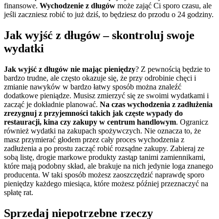
finansowe.
Wychodzenie z długów
może zająć Ci sporo czasu, ale
jeśli zaczniesz robić to już dziś, to będziesz do przodu o 24 godziny.
Jak wyjść z długów – skontroluj swoje
wydatki
Jak wyjść z długów nie mając pieniędzy
? Z pewnością będzie to
bardzo trudne, ale często okazuje się, że przy odrobinie chęci i
zmianie nawyków w bardzo łatwy sposób można znaleźć
dodatkowe pieniądze. Musisz zmierzyć się ze swoimi wydatkami i
zacząć je dokładnie planować.
Na czas wychodzenia z zadłużenia
zrezygnuj z przyjemności takich jak częste wypady do
restauracji, kina czy zakupy w centrum handlowym
. Ogranicz
również wydatki na zakupach spożywczych. Nie oznacza to, że
masz przymierać głodem przez cały proces wychodzenia z
zadłużenia a po prostu zacząć robić rozsądne zakupy. Zabieraj ze
sobą listę, drogie markowe produkty zastąp tanimi zamiennikami,
które mają podobny skład, ale brakuje na nich jedynie loga znanego
producenta. W taki sposób możesz zaoszczędzić naprawdę sporo
pieniędzy każdego miesiąca, które możesz później przeznaczyć na
spłatę rat.
Sprzedaj niepotrzebne rzeczy