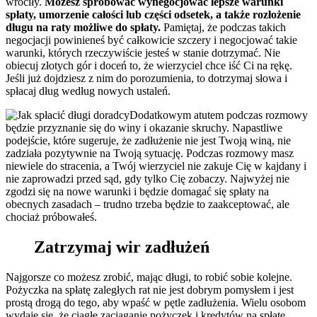
wróciły.
Możesz spróbować wynegocjować lepsze warunki
spłaty, umorzenie całości lub części odsetek, a także rozłożenie
długu na raty możliwe do spłaty.
Pamiętaj, że podczas takich
negocjacji powinieneś być całkowicie szczery i negocjować takie
warunki, których rzeczywiście jesteś w stanie dotrzymać. Nie
obiecuj złotych gór i doceń to, że wierzyciel chce iść Ci na rękę.
Jeśli już dojdziesz z nim do porozumienia, to dotrzymaj słowa i
spłacaj dług według nowych ustaleń.
Dodatkowym atutem podczas rozmowy
będzie przyznanie się do winy i okazanie skruchy. Napastliwe
podejście, które sugeruje, że zadłużenie nie jest Twoją winą, nie
zadziała pozytywnie na Twoją sytuację. Podczas rozmowy masz
niewiele do stracenia, a Twój wierzyciel nie zakuje Cię w kajdany i
nie zaprowadzi przed sąd, gdy tylko Cię zobaczy. Najwyżej nie
zgodzi się na nowe warunki i będzie domagać się spłaty na
obecnych zasadach – trudno trzeba będzie to zaakceptować, ale
chociaż próbowałeś.
Zatrzymaj wir zadłużeń
Najgorsze co możesz zrobić, mając długi, to robić sobie kolejne.
Pożyczka na spłatę zaległych rat nie jest dobrym pomysłem i jest
prostą drogą do tego, aby wpaść w pętle zadłużenia. Wielu osobom
wydaje się, że ciągłe zaciąganie pożyczek i kredytów na spłatę