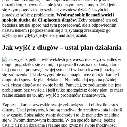
dłużnikiem, z pewnością nie jest niczym przyjemnym. Jeśli jednak
się z tym pogodzisz, to szybciej zaczniesz działać i szybciej
poradzisz sobie z problemem.
Wyobraź sobie ile możliwości i
spokoju ducha da Ci spłacenie długów
. Żeby osiągnąć ten cel,
będziesz musiał sporo nad tym popracować, ale z odpowiednim
nastawieniem i pogodzeniem się z tą sytuacją zrealizujesz go
szybciej niż gdybyś jedynie się nad sobą użalał.
Jak wyjść z długów – ustal plan działania
Jeśli już wiesz, dlaczego wpadłeś w
długi i pogodziłeś się z nimi, to przyszedł czas na działania, które
mają na celu poprawę Twojej sytuacji i w konsekwencji pozbycie
się zadłużenia. Usiądź wygodnie na kanapie, weź do ręki kartkę i
długopis i sporządź plan działania. Nie odkładaj tego na później i
weź ciężar długów na swoje barki. Pamiętaj, że zadłużenie nie jest
problemem bez wyjścia i jeśli tylko sporządzisz dobry plan, to masz
realne szanse na to, aby wyjść z problemów finansowych.
Zapisz na kartce wszystkie swoje zobowiązania i oblicz ile jesteś
dłużny. Ustal priorytety, które są możliwe do zrealizowania i określ
je w czasie. Spisz także swoje dochody i to ile pieniędzy znajduje
się w Twoim domowym budżecie. W ten sposób łatwiej będzie
ustalić Ci plan działania i realnie spojrzysz na swoje możliwości