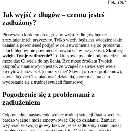
Fot.: PAP
Jak wyjść z długów – czemu jesteś
zadłużony?
Pierwszym krokiem do tego, aby wyjść z długów będzie
zrozumienie ich przyczyny. Tylko wtedy będziesz wiedzieć jakie
działania powinieneś podjąć w celu uwolnienia się od problemu i
jakich błędów nie powinieneś powtarzać w przyszłości.
Skąd się
wzięło Twoje zadłużenie?
To kluczowe pytanie i odpowiedź na nie
może dać Ci wiele do myślenia. Być może źródłem Twoich
kłopotów finansowych jest to, że wziąłeś na siebie zbyt wiele
kredytów i pożyczek jednocześnie? Stawiając czoła problemowi,
łatwiej będzie Ci zaplanować działania, które mają na celu
wydostanie się z trudnej sytuacji finansowej.
Pogodzenie się z problemami z
zadłużeniem
Odpowiednie nastawienie wobec trudnej sytuacji finansowej jest
bardzo ważne i może zmotywować Cię do działania. Zamiast
wypierać ze swojej głowy fakt, że jesteś zadłużony i stale unikać
problemu postaraj się z nim pogodzić. Myśl o tym, że jesteś