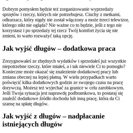
Dobrym pomysłem będzie też zorganizowanie wyprzedaży
sprzętów i rzeczy, których nie potrzebujesz. Ciuchy z metkami,
odkurzacz, który nigdy nie został włączony a może trzeci telewizor,
którego nikt nie ogląda? Nie ważne co to będzie, jeśli z tego nie
korzystasz i po sprzedaży tej rzecz Twój komfort życia się nie
zmieni, to warto rozważyć taką opcję.
Jak wyjść długów – dodatkowa praca
Zrezygnowałeś ze zbędnych wydatków i sprzedałeś już wszystkie
niepotrzebne rzeczy, które miałeś, a i tak niewiele Ci to pomogło?
Konieczne może okazać się znalezienie dodatkowej pracy lub
zmiana obecnej na lepiej płatną. W wielu przypadkach warto
poświęcić kilka dodatkowych godzin ze swojego czasu na pracę
dorywczą. Możesz też wyjechać za granice w celu zarobkowym.
Jeśli Twoja sytuacja jest naprawdę podbramkowa, to postaraj się
znaleźć dodatkowe źródło dochodu lub inną pracę, która da Ci
szansę na spłatę długów.
Jak wyjść z długów – nadpłacanie
istniejących długów