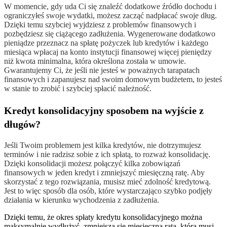
W momencie, gdy uda Ci się znaleźć dodatkowe źródło dochodu i
ograniczyłeś swoje wydatki, możesz zacząć nadpłacać swoje dług.
Dzięki temu szybciej wyjdziesz z problemów finansowych i
pozbędziesz się ciążącego zadłużenia. Wygenerowane dodatkowo
pieniądze przeznacz na spłatę pożyczek lub kredytów i każdego
miesiąca wpłacaj na konto instytucji finansowej więcej pieniędzy
niż kwota minimalna, która określona została w umowie.
Gwarantujemy Ci, że jeśli nie jesteś w poważnych tarapatach
finansowych i zapanujesz nad swoim domowym budżetem, to jesteś
w stanie to zrobić i szybciej spłacić należność.
Kredyt konsolidacyjny sposobem na wyjście z
długów?
Jeśli Twoim problemem jest kilka kredytów, nie dotrzymujesz
terminów i nie radzisz sobie z ich spłatą, to rozważ konsolidację.
Dzięki konsolidacji możesz połączyć kilka zobowiązań
finansowych w jeden kredyt i zmniejszyć miesięczną ratę. Aby
skorzystać z tego rozwiązania, musisz mieć zdolność kredytową.
Jest to więc sposób dla osób, które wystarczająco szybko podjęły
działania w kierunku wychodzenia z zadłużenia.
Dzięki temu, że okres spłaty kredytu konsolidacyjnego można
maksymalnie wydłużyć, zmniejsza się miesięczna rata, którą musi