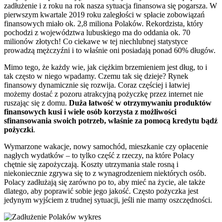
zadłużenie i z roku na rok nasza sytuacja finansowa się pogarsza. W
pierwszym kwartale 2019 roku zaległości w spłacie zobowiązań
finansowych miało ok. 2,8 miliona Polaków. Rekordzista, który
pochodzi z województwa lubuskiego ma do oddania ok. 70
milionów złotych! Co ciekawe w tej niechlubnej statystyce
prowadzą mężczyźni i to właśnie oni posiadają ponad 60% długów.
Mimo tego, że każdy wie, jak ciężkim brzemieniem jest dług, to i
tak często w niego wpadamy. Czemu tak się dzieje? Rynek
finansowy dynamicznie się rozwija. Coraz częściej i łatwiej
możemy dostać z pozoru atrakcyjną pożyczkę przez internet nie
ruszając się z domu.
Duża łatwość w otrzymywaniu produktów
finansowych kusi i wiele osób korzysta z możliwości
sfinansowania swoich potrzeb, właśnie za pomocą kredytu bądź
pożyczki
.
Wymarzone wakacje, nowy samochód, mieszkanie czy opłacenie
nagłych wydatków – to tylko część z rzeczy, na które Polacy
chętnie się zapożyczają. Koszty utrzymania stale rosną i
niekoniecznie zgrywa się to z wynagrodzeniem niektórych osób.
Polacy zadłużają się zarówno po to, aby mieć na życie, ale także
dlatego, aby poprawić sobie jego jakość. Często pożyczka jest
jedynym wyjściem z trudnej sytuacji, jeśli nie mamy oszczędności.