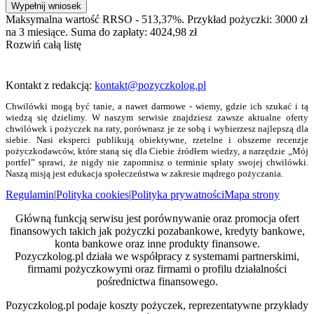
Wypełnij wniosek
Maksymalna wartość RRSO - 513,37%. Przykład pożyczki: 3000 zł
na 3 miesiące. Suma do zapłaty: 4024,98 zł
Rozwiń całą listę
Kontakt z redakcją:
kontakt@pozyczkolog.pl
Chwilówki mogą być tanie, a nawet darmowe - wiemy, gdzie ich szukać i tą
wiedzą się dzielimy. W naszym serwisie znajdziesz zawsze aktualne oferty
chwilówek i pożyczek na raty, porównasz je ze sobą i wybierzesz najlepszą dla
siebie. Nasi eksperci publikują obiektywne, rzetelne i obszerne recenzje
pożyczkodawców, które staną się dla Ciebie źródłem wiedzy, a narzędzie „Mój
portfel” sprawi, że nigdy nie zapomnisz o terminie spłaty swojej chwilówki.
Naszą misją jest edukacja społeczeństwa w zakresie mądrego pożyczania.
Regulamin
|
Polityka cookies
|
Polityka prywatności
Mapa strony
Główną funkcją serwisu jest porównywanie oraz promocja ofert
finansowych takich jak pożyczki pozabankowe, kredyty bankowe,
konta bankowe oraz inne produkty finansowe.
Pozyczkolog.pl działa we współpracy z systemami partnerskimi,
firmami pożyczkowymi oraz firmami o profilu działalności
pośrednictwa finansowego.
Pozyczkolog.pl podaje koszty pożyczek, reprezentatywne przykłady