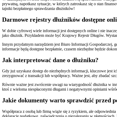
prywatną, napotkasz sytuacje, w których zatroskasz się o stan fina
tajniki bezpłatnego sprawdzania dłużników!
Darmowe rejestry dłużników dostępne onl
W dobie cyfrowej wiele informacji jest dostępnych online i nie inacze
jako dłużnik. Przykładem może być Krajowy Rejestr Długów. Wystarcz
Innym przydatnym narzędziem jest Biuro Informacji Gospodarczej, gd
informacje będą dostępne bezpłatnie, czasem niezbędne będzie dokona
Jak interpretować dane o dłużniku?
Gdy już uzyskasz dostęp do niezbędnych informacji, kluczowe jest 
zrezygnować z transakcji lub współpracy. Ważne jest, aby zbadać szc
Równie ważne jest zwrócenie uwagi na wiarygodność dłużnika w inn
ktoś z wieloma niespłaconymi długami i negatywnymi opiniami wśró
Jakie dokumenty warto sprawdzić przed p
Współpraca z osobą lub firmą wiąże się z ryzykiem, ale odpowiedn
deklaracje podatkowe, zaświadczenia o niezaleganiu w płatnościach. 