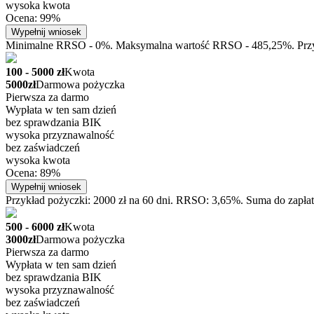
wysoka kwota
Ocena: 99%
Wypełnij wniosek
Minimalne RRSO - 0%. Maksymalna wartość RRSO - 485,25%. Przykła
100 - 5000 zł
Kwota
5000zł
Darmowa pożyczka
Pierwsza za darmo
Wypłata w ten sam dzień
bez sprawdzania BIK
wysoka przyznawalność
bez zaświadczeń
wysoka kwota
Ocena: 89%
Wypełnij wniosek
Przykład pożyczki: 2000 zł na 60 dni. RRSO: 3,65%. Suma do zapłat
500 - 6000 zł
Kwota
3000zł
Darmowa pożyczka
Pierwsza za darmo
Wypłata w ten sam dzień
bez sprawdzania BIK
wysoka przyznawalność
bez zaświadczeń