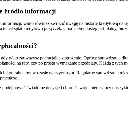
e źródło informacji
formacji, warto również zwrócić uwagę na historię kredytową danej oso
 temat spłat kredytów i pożyczek. Choć pełny dostęp jest płatny, moż
ypłacalności?
, gdy tylko zauważysz potencjalne zagrożenie. Oprócz sprawdzania dł
e płatności na raty, czy po prostu wymaganie przedpłaty. Każda z tyc
ch kontrahentów w czasie rzeczywistym. Regularne sprawdzanie rejest
pracujesz.
sz podejmować świadome decyzje i chronić swoje interesy przed ryzyk