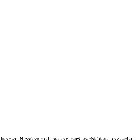
uczowe. Niezależnie od tego, czy jesteś przedsiębiorcą, czy osobą