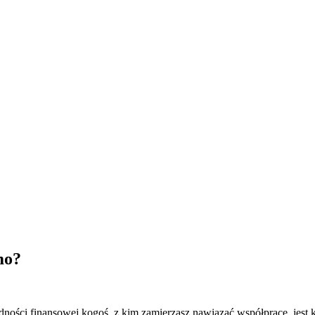
mo?
ości finansowej kogoś, z kim zamierzasz nawiązać współpracę, jest kl