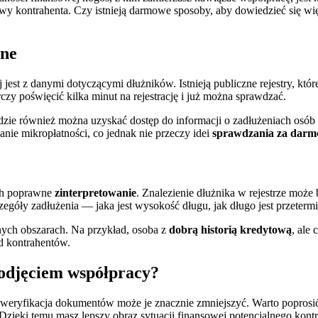
nsowy kontrahenta. Czy istnieją darmowe sposoby, aby dowiedzieć się w
ine
j jest z danymi dotyczącymi dłużników. Istnieją publiczne rejestry, któ
y poświęcić kilka minut na rejestrację i już można sprawdzać.
zie również można uzyskać dostęp do informacji o zadłużeniach osób p
nie mikropłatności, co jednak nie przeczy idei
sprawdzania za darm
ich poprawne
zinterpretowanie
. Znalezienie dłużnika w rejestrze moż
zegóły zadłużenia — jaka jest wysokość długu, jak długo jest przeterm
ych obszarach. Na przykład, osoba z
dobrą historią kredytową
, ale
d kontrahentów.
odjęciem współpracy?
ia weryfikacja dokumentów może je znacznie zmniejszyć. Warto popro
Dzięki temu masz lepszy obraz sytuacji finansowej potencjalnego kontr