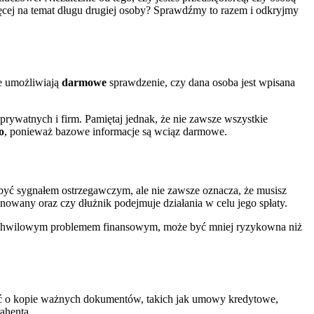
ięcej na temat długu drugiej osoby? Sprawdźmy to razem i odkryjmy
re umożliwiają
darmowe
sprawdzenie, czy dana osoba jest wpisana
rywatnych i firm. Pamiętaj jednak, że nie zawsze wszystkie
o
, ponieważ bazowe informacje są wciąz darmowe.
e być sygnałem ostrzegawczym, ale nie zawsze oznacza, że musisz
inowany oraz czy dłużnik podejmuje działania w celu jego spłaty.
 chwilowym problemem finansowym, może być mniej ryzykowna niż
sić o kopie ważnych dokumentów, takich jak umowy kredytowe,
ahenta.