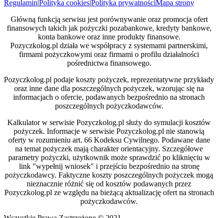
Regulamin
|
Polityka cookies
|
Polityka prywatności
Mapa strony
Główną funkcją serwisu jest porównywanie oraz promocja ofert
finansowych takich jak pożyczki pozabankowe, kredyty bankowe,
konta bankowe oraz inne produkty finansowe.
Pozyczkolog.pl działa we współpracy z systemami partnerskimi,
firmami pożyczkowymi oraz firmami o profilu działalności
pośrednictwa finansowego.
Pozyczkolog.pl podaje koszty pożyczek, reprezentatywne przykłady
oraz inne dane dla poszczególnych pożyczek, wzorując się na
informacjach o ofercie, podawanych bezpośrednio na stronach
poszczególnych pożyczkodawców.
Kalkulator w serwisie Pozyczkolog.pl służy do symulacji kosztów
pożyczek. Informacje w serwisie Pozyczkolog.pl nie stanowią
oferty w rozumieniu art. 66 Kodeksu Cywilnego. Podawane dane
na temat pożyczek mają charakter orientacyjny. Szczegółowe
parametry pożyczki, użytkownik może sprawdzić po kliknięciu w
link "wypełnij wniosek" i przejściu bezpośrednio na stronę
pożyczkodawcy. Faktyczne koszty poszczególnych pożyczek mogą
nieznacznie różnić się od kosztów podawanych przez
Pozyczkolog.pl ze względu na bieżącą aktualizację ofert na stronach
pożyczkodawców.
Wszystkie Prawa Zastrzeżone © 2021