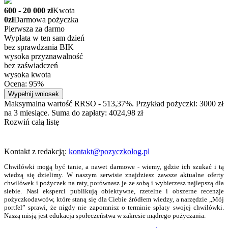
600 - 20 000 zł
Kwota
0zł
Darmowa pożyczka
Pierwsza za darmo
Wypłata w ten sam dzień
bez sprawdzania BIK
wysoka przyznawalność
bez zaświadczeń
wysoka kwota
Ocena: 95%
Wypełnij wniosek
Maksymalna wartość RRSO - 513,37%. Przykład pożyczki: 3000 zł
na 3 miesiące. Suma do zapłaty: 4024,98 zł
Rozwiń całą listę
Kontakt z redakcją:
kontakt@pozyczkolog.pl
Chwilówki mogą być tanie, a nawet darmowe - wiemy, gdzie ich szukać i tą
wiedzą się dzielimy. W naszym serwisie znajdziesz zawsze aktualne oferty
chwilówek i pożyczek na raty, porównasz je ze sobą i wybierzesz najlepszą dla
siebie. Nasi eksperci publikują obiektywne, rzetelne i obszerne recenzje
pożyczkodawców, które staną się dla Ciebie źródłem wiedzy, a narzędzie „Mój
portfel” sprawi, że nigdy nie zapomnisz o terminie spłaty swojej chwilówki.
Naszą misją jest edukacja społeczeństwa w zakresie mądrego pożyczania.