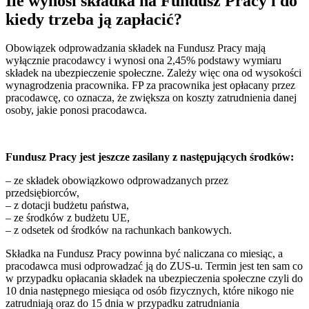
Ile wynosi składka na Fundusz Pracy
i do
kiedy trzeba ją zapłacić
?
Obowiązek odprowadzania składek na Fundusz Pracy mają
wyłącznie pracodawcy i wynosi ona 2,45% podstawy wymiaru
składek na ubezpieczenie społeczne. Zależy więc ona od wysokości
wynagrodzenia pracownika. FP za pracownika jest opłacany przez
pracodawcę, co oznacza, że zwiększa on koszty zatrudnienia danej
osoby, jakie ponosi pracodawca.
Fundusz Pracy jest jeszcze zasilany z następujących środków:
– ze składek obowiązkowo odprowadzanych przez
przedsiębiorców,
– z dotacji budżetu państwa,
– ze środków z budżetu UE,
– z odsetek od środków na rachunkach bankowych.
Składka na Fundusz Pracy powinna być naliczana co miesiąc, a
pracodawca musi odprowadzać ją do ZUS-u. Termin jest ten sam co
w przypadku opłacania składek na ubezpieczenia społeczne czyli do
10 dnia następnego miesiąca od osób fizycznych, które nikogo nie
zatrudniają oraz do 15 dnia w przypadku zatrudniania