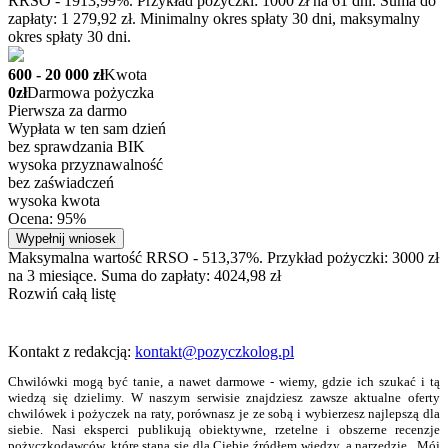
RRSO - 1913,99%. Przykład pożyczki: 1000 zł na 61 dni. Suma do
zapłaty: 1 279,92 zł. Minimalny okres spłaty 30 dni, maksymalny
okres spłaty 30 dni.
600 - 20 000 zł
Kwota
0zł
Darmowa pożyczka
Pierwsza za darmo
Wypłata w ten sam dzień
bez sprawdzania BIK
wysoka przyznawalność
bez zaświadczeń
wysoka kwota
Ocena: 95%
Wypełnij wniosek
Maksymalna wartość RRSO - 513,37%. Przykład pożyczki: 3000 zł
na 3 miesiące. Suma do zapłaty: 4024,98 zł
Rozwiń całą listę
Kontakt z redakcją:
kontakt@pozyczkolog.pl
Chwilówki mogą być tanie, a nawet darmowe - wiemy, gdzie ich szukać i tą
wiedzą się dzielimy. W naszym serwisie znajdziesz zawsze aktualne oferty
chwilówek i pożyczek na raty, porównasz je ze sobą i wybierzesz najlepszą dla
siebie. Nasi eksperci publikują obiektywne, rzetelne i obszerne recenzje
pożyczkodawców, które staną się dla Ciebie źródłem wiedzy, a narzędzie „Mój