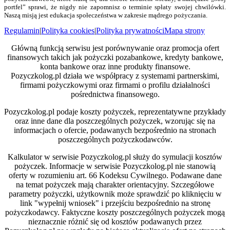
portfel” sprawi, że nigdy nie zapomnisz o terminie spłaty swojej chwilówki.
Naszą misją jest edukacja społeczeństwa w zakresie mądrego pożyczania.
Regulamin
|
Polityka cookies
|
Polityka prywatności
Mapa strony
Główną funkcją serwisu jest porównywanie oraz promocja ofert
finansowych takich jak pożyczki pozabankowe, kredyty bankowe,
konta bankowe oraz inne produkty finansowe.
Pozyczkolog.pl działa we współpracy z systemami partnerskimi,
firmami pożyczkowymi oraz firmami o profilu działalności
pośrednictwa finansowego.
Pozyczkolog.pl podaje koszty pożyczek, reprezentatywne przykłady
oraz inne dane dla poszczególnych pożyczek, wzorując się na
informacjach o ofercie, podawanych bezpośrednio na stronach
poszczególnych pożyczkodawców.
Kalkulator w serwisie Pozyczkolog.pl służy do symulacji kosztów
pożyczek. Informacje w serwisie Pozyczkolog.pl nie stanowią
oferty w rozumieniu art. 66 Kodeksu Cywilnego. Podawane dane
na temat pożyczek mają charakter orientacyjny. Szczegółowe
parametry pożyczki, użytkownik może sprawdzić po kliknięciu w
link "wypełnij wniosek" i przejściu bezpośrednio na stronę
pożyczkodawcy. Faktyczne koszty poszczególnych pożyczek mogą
nieznacznie różnić się od kosztów podawanych przez