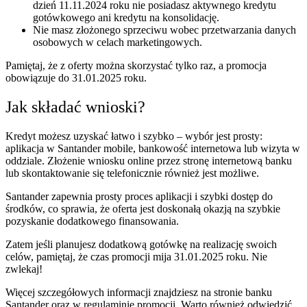
dzień 11.11.2024 roku nie posiadasz aktywnego kredytu
gotówkowego ani kredytu na konsolidację.
Nie masz złożonego sprzeciwu wobec przetwarzania danych
osobowych w celach marketingowych.
Pamiętaj, że z oferty można skorzystać tylko raz, a promocja
obowiązuje do 31.01.2025 roku.
Jak składać wnioski?
Kredyt możesz uzyskać łatwo i szybko – wybór jest prosty:
aplikacja w Santander mobile, bankowość internetowa lub wizyta w
oddziale. Złożenie wniosku online przez stronę internetową banku
lub skontaktowanie się telefonicznie również jest możliwe.
Santander zapewnia prosty proces aplikacji i szybki dostęp do
środków, co sprawia, że oferta jest doskonałą okazją na szybkie
pozyskanie dodatkowego finansowania.
Zatem jeśli planujesz dodatkową gotówkę na realizację swoich
celów, pamiętaj, że czas promocji mija 31.01.2025 roku. Nie
zwlekaj!
Więcej szczegółowych informacji znajdziesz na stronie banku
Santander oraz w regulaminie promocji. Warto również odwiedzić