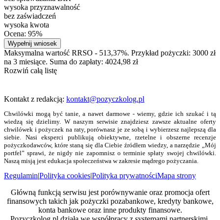
wysoka przyznawalność
bez zaświadczeń
wysoka kwota
Ocena: 95%
Wypełnij wniosek
Maksymalna wartość RRSO - 513,37%. Przykład pożyczki: 3000 zł
na 3 miesiące. Suma do zapłaty: 4024,98 zł
Rozwiń całą listę
Kontakt z redakcją:
kontakt@pozyczkolog.pl
Chwilówki mogą być tanie, a nawet darmowe - wiemy, gdzie ich szukać i tą
wiedzą się dzielimy. W naszym serwisie znajdziesz zawsze aktualne oferty
chwilówek i pożyczek na raty, porównasz je ze sobą i wybierzesz najlepszą dla
siebie. Nasi eksperci publikują obiektywne, rzetelne i obszerne recenzje
pożyczkodawców, które staną się dla Ciebie źródłem wiedzy, a narzędzie „Mój
portfel” sprawi, że nigdy nie zapomnisz o terminie spłaty swojej chwilówki.
Naszą misją jest edukacja społeczeństwa w zakresie mądrego pożyczania.
Regulamin
|
Polityka cookies
|
Polityka prywatności
Mapa strony
Główną funkcją serwisu jest porównywanie oraz promocja ofert
finansowych takich jak pożyczki pozabankowe, kredyty bankowe,
konta bankowe oraz inne produkty finansowe.
Pozyczkolog.pl działa we współpracy z systemami partnerskimi,