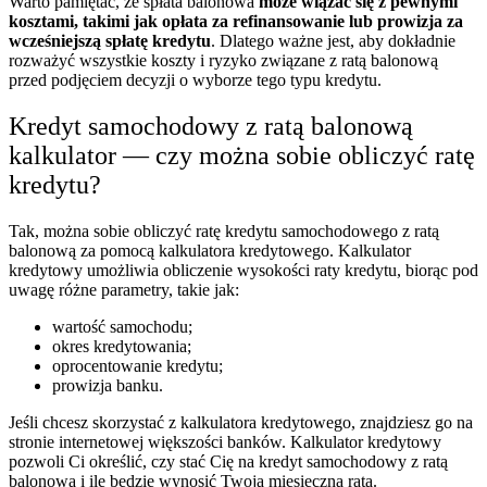
Warto pamiętać, że spłata balonowa
może wiązać się z pewnymi
kosztami, takimi jak opłata za refinansowanie lub prowizja za
wcześniejszą spłatę kredytu
. Dlatego ważne jest, aby dokładnie
rozważyć wszystkie koszty i ryzyko związane z ratą balonową
przed podjęciem decyzji o wyborze tego typu kredytu.
Kredyt samochodowy z ratą balonową
kalkulator — czy można sobie obliczyć ratę
kredytu?
Tak, można sobie obliczyć ratę kredytu samochodowego z ratą
balonową za pomocą kalkulatora kredytowego. Kalkulator
kredytowy umożliwia obliczenie wysokości raty kredytu, biorąc pod
uwagę różne parametry, takie jak:
wartość samochodu;
okres kredytowania;
oprocentowanie kredytu;
prowizja banku.
Jeśli chcesz skorzystać z kalkulatora kredytowego, znajdziesz go na
stronie internetowej większości banków. Kalkulator kredytowy
pozwoli Ci określić, czy stać Cię na kredyt samochodowy z ratą
balonową i ile będzie wynosić Twoja miesięczna rata.