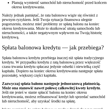
Planują wymienić samochód lub nieruchomość przed końcem
okresu kredytowania.
Należy jednak pamiętać, że rata balonowa wiąże się również z
pewnym ryzykiem. Jeśli Twoja sytuacja finansowa ulegnie
pogorszeniu, możesz mieć problemy ze spłatą balonu na koniec
okresu kredytowania. Może to skutkować utratą samochodu lub
nieruchomości, a także negatywnym wpływem na Twoją historię
kredytową.
Spłata balonowa kredytu — jak przebiega?
Spłata balonowa kredytu przebiega inaczej niż spłata tradycyjnego
kredytu. W przypadku kredytu z ratą balonową przez większość
czasu trwania kredytu spłacasz jedynie odsetki i niewielką część
kapitału. Dopiero na koniec okresu kredytowania następuje spłata
pozostałej, większej części kapitału.
Zazwyczaj spłata balonu następuje jednorazową płatnością.
Może ona stanowić nawet połowę całkowitej kwoty kredytu
.
Jeśli nie jesteś w stanie spłacić balonu na koniec okresu
kredytowania, możesz refinansować kredyt lub sprzedać samochód
lub nieruchomość, aby uzyskać środki na spłatę.